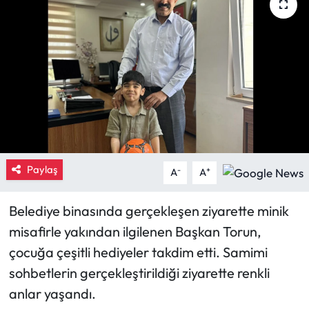
Eğitim
Ekonomi
Güncel
İskilip Haberleri
Kargı Haberleri
Paylaş
-
+
A
A
Kimdir?
Belediye binasında gerçekleşen ziyarette minik
misafirle yakından ilgilenen Başkan Torun,
Kültür Sanat
çocuğa çeşitli hediyeler takdim etti. Samimi
Laçin Haberleri
sohbetlerin gerçekleştirildiği ziyarette renkli
anlar yaşandı.
Magazin