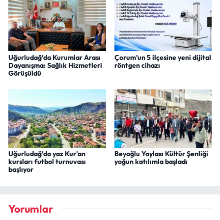
Uğurludağ’da Kurumlar Arası
Çorum’un 5 ilçesine yeni dijital
Dayanışma: Sağlık Hizmetleri
röntgen cihazı
Görüşüldü
Uğurludağ’da yaz Kur’an
Beyoğlu Yaylası Kültür Şenliği
kursları futbol turnuvası
yoğun katılımla başladı
başlıyor
Yorumlar