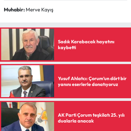
Siyaset
Muhabir:
Merve Kayış
Spor
Sungurlu Haberleri
Sadık Karabacak hayatını
Turizm
kaybetti
Uğurludağ Haberleri
Yaşam
Yusuf Ahlatcı: Çorum’un dört bir
yanını eserlerle donatıyoruz
Yayla Haber
Yemek Tarifleri
AK Parti Çorum teşkilatı 25. yılı
dualarla anacak
Yerel Haberler