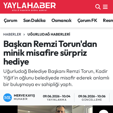
Alaca Haberleri
Çorum Nöbetçi Eczaneler
Çorum
Son Dakika
Osmancık
Çorum FK
Resmi
Bayat Haberleri
Çorum Hava Durumu
HABERLER
UĞURLUDAĞ HABERLERI
Başkan Remzi Torun'dan
Bilgi - Keşfet Haberleri
Çorum Namaz Vakitleri
minik misafire sürpriz
Bilim ve Teknoloji
Çorum Trafik Yoğunluk Haritası
hediye
Boğazkale Haberleri
TFF 1.Lig Puan Durumu ve Fikstür
Uğurludağ Belediye Başkanı Remzi Torun, Kadir
Yiğit'in oğlunu belediyede misafir ederek anlamlı
Çorum Haberleri
Tüm Manşetler
bir buluşmaya ev sahipliği yaptı.
MERVE KAYIŞ
Çorum Son Dakika Haberleri
Son Dakika Haberleri
09.06.2026 - 10:04
09.06.2026 - 10:06
MUHABIR
YAYINLANMA
GÜNCELLEME
Dodurga Haberleri
Haber Arşivi