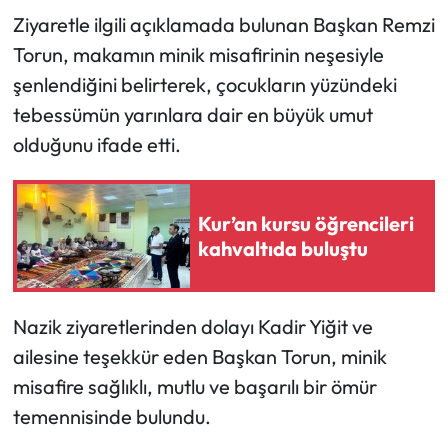
Ziyaretle ilgili açıklamada bulunan Başkan Remzi
Mecitözü Haberleri
Torun, makamın minik misafirinin neşesiyle
şenlendiğini belirterek, çocukların yüzündeki
Oğuzlar Haberleri
tebessümün yarınlara dair en büyük umut
olduğunu ifade etti.
Ortaköy Haberleri
Osmancık Haberleri
Kur’an kursu öğrencileri
kahvaltıda buluştu
Otomotiv
Resmi İlan
Nazik ziyaretlerinden dolayı Kadir Yiğit ve
Resmi Reklam
ailesine teşekkür eden Başkan Torun, minik
misafire sağlıklı, mutlu ve başarılı bir ömür
Sağlık
temennisinde bulundu.