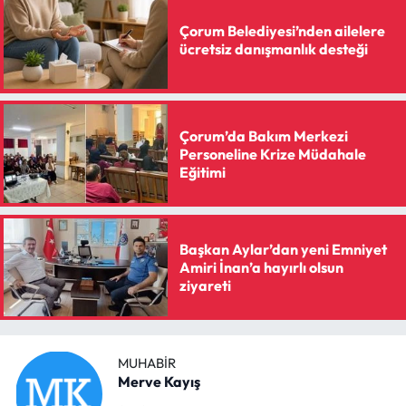
Siyaset
Çorum Belediyesi’nden ailelere
ücretsiz danışmanlık desteği
Spor
Sungurlu Haberleri
Çorum’da Bakım Merkezi
Turizm
Personeline Krize Müdahale
Eğitimi
Uğurludağ Haberleri
Yaşam
Başkan Aylar’dan yeni Emniyet
Amiri İnan’a hayırlı olsun
Yayla Haber
ziyareti
Yemek Tarifleri
MUHABIR
Yerel Haberler
Merve Kayış