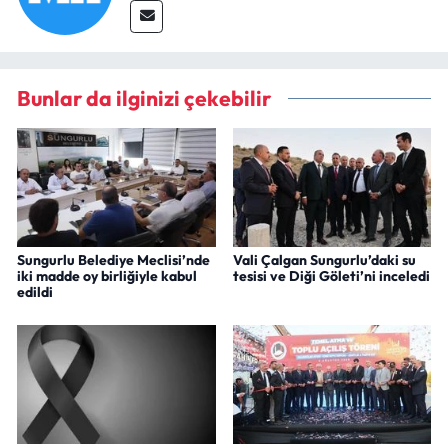
Bunlar da ilginizi çekebilir
Sungurlu Belediye Meclisi’nde
Vali Çalgan Sungurlu’daki su
iki madde oy birliğiyle kabul
tesisi ve Diği Göleti’ni inceledi
edildi