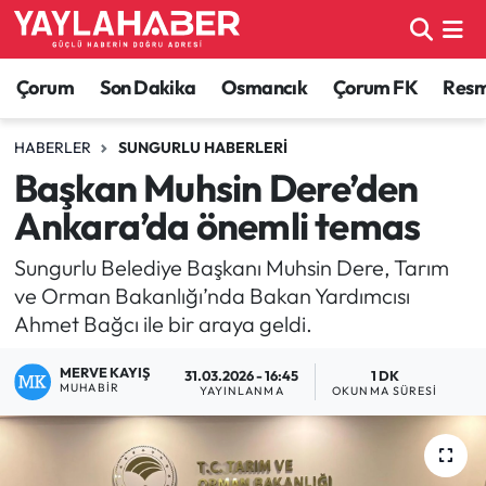
Alaca Haberleri
Çorum Nöbetçi Eczaneler
Çorum
Son Dakika
Osmancık
Çorum FK
Resmi
Bayat Haberleri
Çorum Hava Durumu
HABERLER
SUNGURLU HABERLERI
Başkan Muhsin Dere’den
Bilgi - Keşfet Haberleri
Çorum Namaz Vakitleri
Ankara’da önemli temas
Bilim ve Teknoloji
Çorum Trafik Yoğunluk Haritası
Sungurlu Belediye Başkanı Muhsin Dere, Tarım
ve Orman Bakanlığı’nda Bakan Yardımcısı
Boğazkale Haberleri
TFF 1.Lig Puan Durumu ve Fikstür
Ahmet Bağcı ile bir araya geldi.
Çorum Haberleri
Tüm Manşetler
MERVE KAYIŞ
31.03.2026 - 16:45
1 DK
MUHABIR
YAYINLANMA
OKUNMA SÜRESI
Çorum Son Dakika Haberleri
Son Dakika Haberleri
Dodurga Haberleri
Haber Arşivi