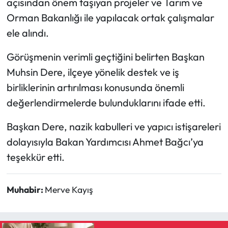
açısından önem taşıyan projeler ve Tarım ve
Orman Bakanlığı ile yapılacak ortak çalışmalar
Mecitözü Haberleri
ele alındı.
Oğuzlar Haberleri
Görüşmenin verimli geçtiğini belirten Başkan
Muhsin Dere, ilçeye yönelik destek ve iş
Ortaköy Haberleri
birliklerinin artırılması konusunda önemli
Osmancık Haberleri
değerlendirmelerde bulunduklarını ifade etti.
Başkan Dere, nazik kabulleri ve yapıcı istişareleri
Otomotiv
dolayısıyla Bakan Yardımcısı Ahmet Bağcı’ya
Resmi İlan
teşekkür etti.
Resmi Reklam
Muhabir:
Merve Kayış
Sağlık