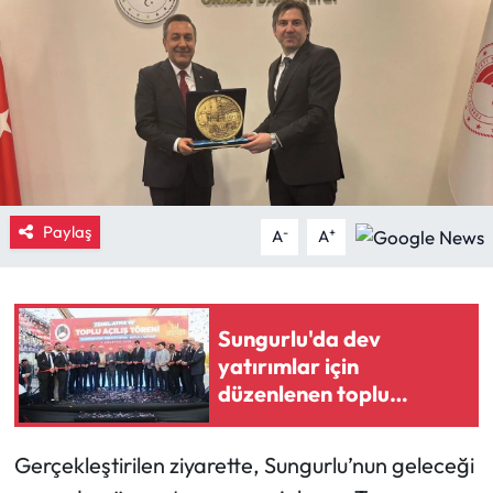
Eğitim
Ekonomi
Güncel
İskilip Haberleri
Paylaş
-
+
A
A
Kargı Haberleri
Kimdir?
Sungurlu'da dev
yatırımlar için
Kültür Sanat
düzenlenen toplu
törende kurdeleler
Laçin Haberleri
kesildi
Gerçekleştirilen ziyarette, Sungurlu’nun geleceği
Magazin