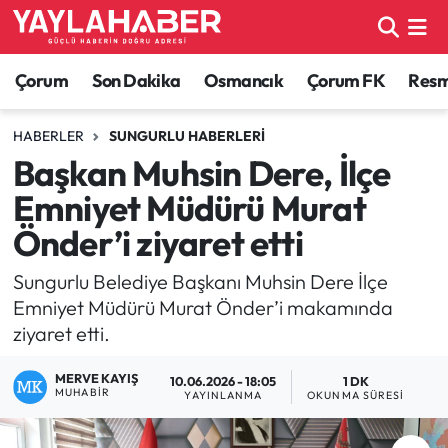
Alaca Haberleri
Çorum Nöbetçi Eczaneler
Çorum
Son Dakika
Osmancık
Çorum FK
Resmi
Bayat Haberleri
Çorum Hava Durumu
HABERLER
SUNGURLU HABERLERI
Başkan Muhsin Dere, İlçe
Bilgi - Keşfet Haberleri
Çorum Namaz Vakitleri
Emniyet Müdürü Murat
Bilim ve Teknoloji
Çorum Trafik Yoğunluk Haritası
Önder’i ziyaret etti
Boğazkale Haberleri
TFF 1.Lig Puan Durumu ve Fikstür
Sungurlu Belediye Başkanı Muhsin Dere İlçe
Emniyet Müdürü Murat Önder’i makamında
Çorum Haberleri
Tüm Manşetler
ziyaret etti.
MERVE KAYIŞ
Çorum Son Dakika Haberleri
Son Dakika Haberleri
10.06.2026 - 18:05
1 DK
MUHABIR
YAYINLANMA
OKUNMA SÜRESI
Dodurga Haberleri
Haber Arşivi