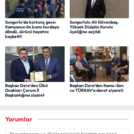
Sungurlu'da korkunç gece:
Sungurlulu Ali Güvenbaş,
Kamyonun ön kısmı hurdaya
Yüksek Disiplin Kurulu
döndü, sürücü hayatını
üyeliğine seçildi
kaybetti!
Başkan Dere’den Ülkü
Başkan Dere’den Kamu-Sen
Ocakları Çorum İl
ve TÜRKAV’a davet ziyareti
Başkanlığına ziyaret
Yorumlar