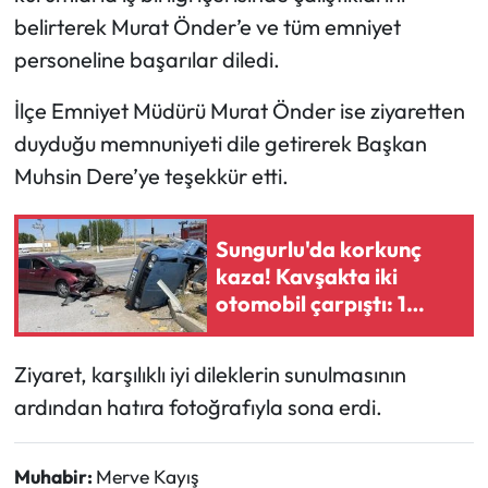
belirterek Murat Önder’e ve tüm emniyet
Mecitözü Haberleri
personeline başarılar diledi.
Oğuzlar Haberleri
İlçe Emniyet Müdürü Murat Önder ise ziyaretten
duyduğu memnuniyeti dile getirerek Başkan
Ortaköy Haberleri
Muhsin Dere’ye teşekkür etti.
Osmancık Haberleri
Sungurlu'da korkunç
Otomotiv
kaza! Kavşakta iki
otomobil çarpıştı: 1
yaralı
Resmi İlan
Ziyaret, karşılıklı iyi dileklerin sunulmasının
Resmi Reklam
ardından hatıra fotoğrafıyla sona erdi.
Sağlık
Muhabir:
Merve Kayış