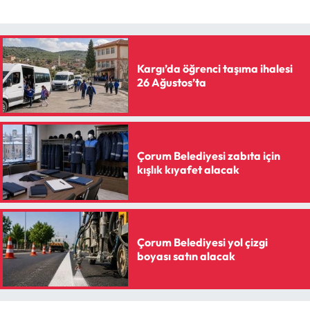
Siyaset
Spor
Kargı’da öğrenci taşıma ihalesi
Sungurlu Haberleri
26 Ağustos’ta
Turizm
Uğurludağ Haberleri
Çorum Belediyesi zabıta için
kışlık kıyafet alacak
Yaşam
Yayla Haber
Çorum Belediyesi yol çizgi
Yemek Tarifleri
boyası satın alacak
Yerel Haberler