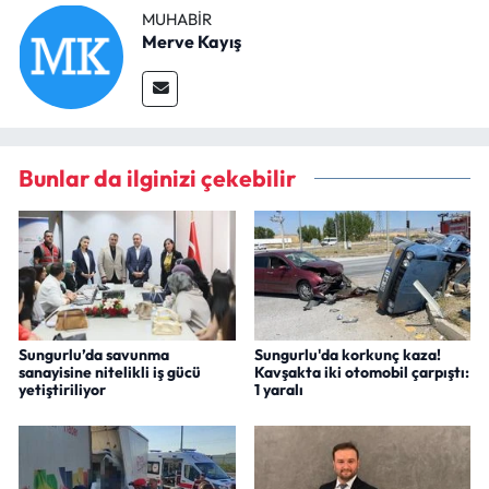
MUHABIR
Merve Kayış
Bunlar da ilginizi çekebilir
Sungurlu’da savunma
Sungurlu'da korkunç kaza!
sanayisine nitelikli iş gücü
Kavşakta iki otomobil çarpıştı:
yetiştiriliyor
1 yaralı