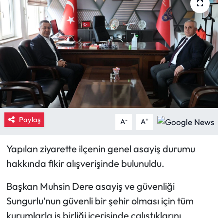
Eğitim
Ekonomi
Güncel
İskilip Haberleri
Kargı Haberleri
Paylaş
-
+
A
A
Kimdir?
Yapılan ziyarette ilçenin genel asayiş durumu
hakkında fikir alışverişinde bulunuldu.
Kültür Sanat
Başkan Muhsin Dere asayiş ve güvenliği
Laçin Haberleri
Sungurlu’nun güvenli bir şehir olması için tüm
kurumlarla iş birliği içerisinde çalıştıklarını
Magazin