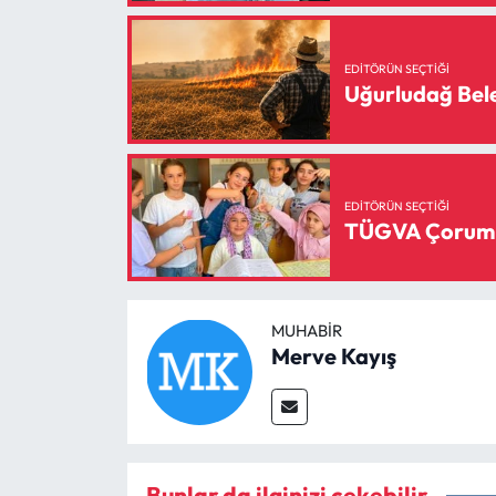
Siyaset
Spor
EDITÖRÜN SEÇTIĞI
Uğurludağ Bele
Sungurlu Haberleri
Turizm
EDITÖRÜN SEÇTIĞI
TÜGVA Çorum Ya
Uğurludağ Haberleri
Yaşam
MUHABIR
Yayla Haber
Merve Kayış
Yemek Tarifleri
Yerel Haberler
Bunlar da ilginizi çekebilir