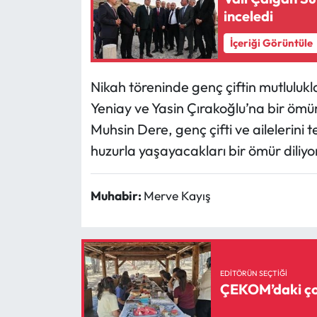
inceledi
Mecitözü Haberleri
İçeriği Görüntüle
Oğuzlar Haberleri
Nikah töreninde genç çiftin mutluluk
Ortaköy Haberleri
Yeniay ve Yasin Çırakoğlu’na bir ömür
Muhsin Dere, genç çifti ve ailelerini 
Osmancık Haberleri
huzurla yaşayacakları bir ömür diliyor
Otomotiv
Muhabir:
Merve Kayış
Resmi İlan
Resmi Reklam
EDITÖRÜN SEÇTIĞI
Sağlık
ÇEKOM’daki çoc