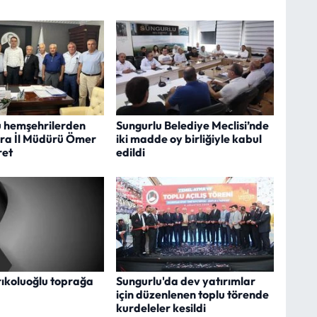
u hemşehrilerden
Sungurlu Belediye Meclisi’nde
ra İl Müdürü Ömer
iki madde oy birliğiyle kabul
ret
edildi
rıkoluoğlu toprağa
Sungurlu'da dev yatırımlar
için düzenlenen toplu törende
kurdeleler kesildi