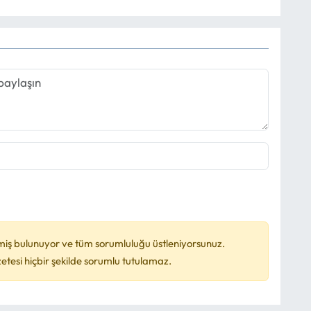
miş bulunuyor ve tüm sorumluluğu üstleniyorsunuz.
esi hiçbir şekilde sorumlu tutulamaz.