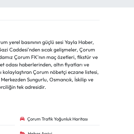
 yerel basınının güçlü sesi Yayla Haber,
ve Gazi Caddesi'nden sıcak gelişmeler, Çorum
evdamız Çorum FK'nın maç özetleri, fikstür ve
t odası haberlerinden, altın fiyatları ve
 kolaylaştıran Çorum nöbetçi eczane listesi,
r. Merkezden Sungurlu, Osmancık, İskilip ve
ciliğin tek adresidir.
Çorum Trafik Yoğunluk Haritası
Haber Arşivi