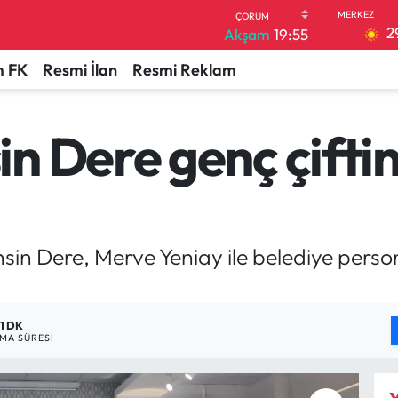
2
Akşam
19:55
 FK
Resmi İlan
Resmi Reklam
 Dere genç çiftin
in Dere, Merve Yeniay ile belediye person
1 DK
MA SÜRESI