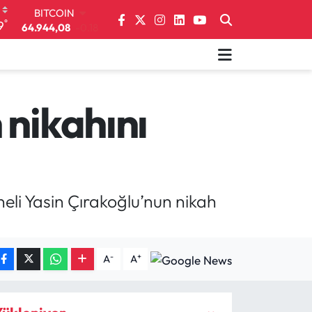
64.944,08
-0.18
°
DOLAR
9
47,7436
0.18
EURO
55,2510
0.32
STERLİN
64,4811
0.38
 nikahını
GRAM ALTIN
6660.55
0.03
BİST100
13.779
-14
eli Yasin Çırakoğlu’nun nikah
-
+
A
A