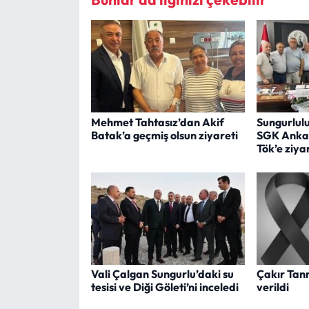
Mehmet Tahtasız’dan Akif
Sungurlul
Batak’a geçmiş olsun ziyareti
SGK Anka
Tök’e ziya
Vali Çalgan Sungurlu’daki su
Çakır Tan
tesisi ve Diği Göleti’ni inceledi
verildi