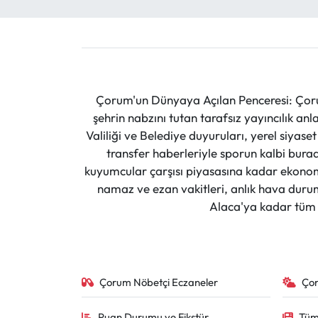
Çorum'un Dünyaya Açılan Penceresi: Çoru
şehrin nabzını tutan tarafsız yayıncılık an
Valiliği ve Belediye duyuruları, yerel siyas
transfer haberleriyle sporun kalbi burad
kuyumcular çarşısı piyasasına kadar ekonomi
namaz ve ezan vakitleri, anlık hava durumu
Alaca'ya kadar tüm il
Çorum Nöbetçi Eczaneler
Ço
Puan Durumu ve Fikstür
Tüm