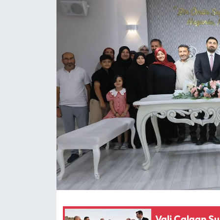
Eğitim
Ekonomi
Güncel
İskilip Haberleri
Kargı Haberleri
Kimdir?
Kültür Sanat
Laçin Haberleri
Vali Çalgan Sun
Magazin