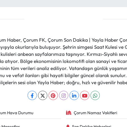
m Haber, Çorum FK, Çorum Son Dakika | Yayla Haber Çorum
layışıyla okurlarıyla buluşuyor. Şehrin simgesi Saat Kulesi 
et kulisleri anbean sayfalarımıza taşınıyor. Kırmızı-Siyahlı s
a atıyor. Bölge ekonomisinin lokomotifi olan sanayi ve ticare
nin tüm verileri analiz ediliyor. Vatandaşın günlük yaşamını
 ve vefat ilanları gibi hayati bilgiler güncel olarak sunulu
çelerin sesi olan Yayla Haber; doğru, hızlı ve güvenilir haber
rum Hava Durumu
Çorum Namaz Vakitleri
 Manşetler
Son Dakika Haberleri