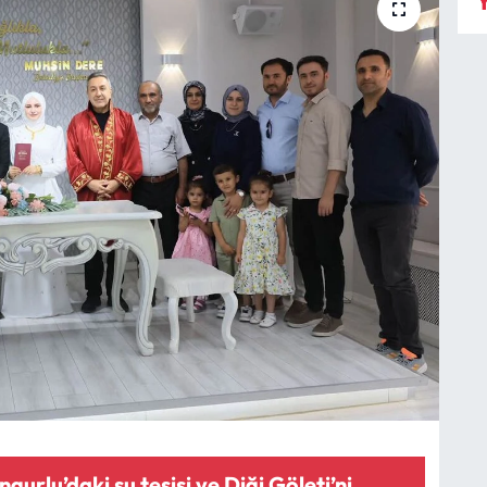
Y
gurlu’daki su tesisi ve Diği Göleti’ni