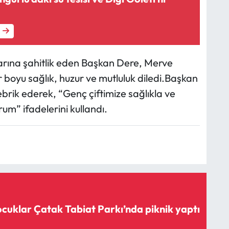
larına şahitlik eden Başkan Dere, Merve
 boyu sağlık, huzur ve mutluluk diledi.Başkan
tebrik ederek, “Genç çiftimize sağlıkla ve
um” ifadelerini kullandı.
uklar Çatak Tabiat Parkı’nda piknik yaptı