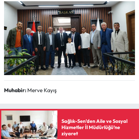
Siyaset
Spor
Sungurlu Haberleri
Turizm
Uğurludağ Haberleri
Yaşam
Muhabir:
Merve Kayış
Yayla Haber
Yemek Tarifleri
Sağlık-Sen’den Aile ve Sosyal
Hizmetler İl Müdürlüğü’ne
Yerel Haberler
ziyaret