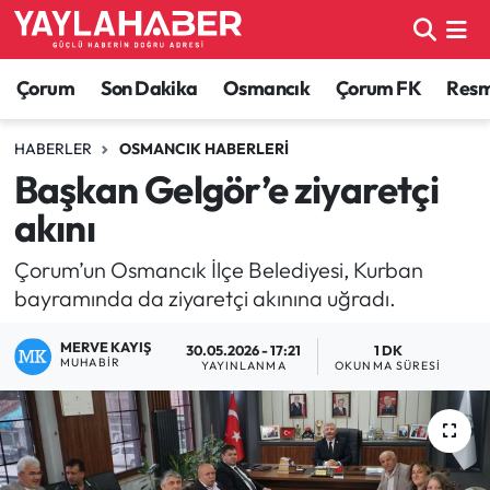
Alaca Haberleri
Çorum Nöbetçi Eczaneler
Çorum
Son Dakika
Osmancık
Çorum FK
Resmi
Bayat Haberleri
Çorum Hava Durumu
HABERLER
OSMANCIK HABERLERI
Başkan Gelgör’e ziyaretçi
Bilgi - Keşfet Haberleri
Çorum Namaz Vakitleri
akını
Bilim ve Teknoloji
Çorum Trafik Yoğunluk Haritası
Çorum’un Osmancık İlçe Belediyesi, Kurban
bayramında da ziyaretçi akınına uğradı.
Boğazkale Haberleri
TFF 1.Lig Puan Durumu ve Fikstür
MERVE KAYIŞ
30.05.2026 - 17:21
1 DK
Çorum Haberleri
Tüm Manşetler
MUHABIR
YAYINLANMA
OKUNMA SÜRESI
Çorum Son Dakika Haberleri
Son Dakika Haberleri
Dodurga Haberleri
Haber Arşivi