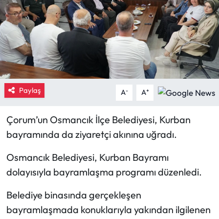
Eğitim
Ekonomi
Güncel
Paylaş
-
+
İskilip Haberleri
A
A
Kargı Haberleri
Çorum’un Osmancık İlçe Belediyesi, Kurban
bayramında da ziyaretçi akınına uğradı.
Kimdir?
Osmancık Belediyesi, Kurban Bayramı
Kültür Sanat
dolayısıyla bayramlaşma programı düzenledi.
Laçin Haberleri
Belediye binasında gerçekleşen
bayramlaşmada konuklarıyla yakından ilgilenen
Magazin