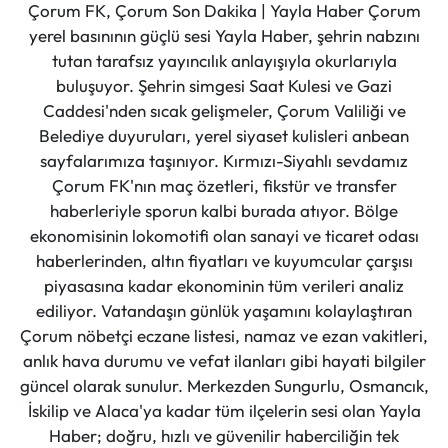
Çorum FK, Çorum Son Dakika | Yayla Haber Çorum
yerel basınının güçlü sesi Yayla Haber, şehrin nabzını
tutan tarafsız yayıncılık anlayışıyla okurlarıyla
buluşuyor. Şehrin simgesi Saat Kulesi ve Gazi
Caddesi'nden sıcak gelişmeler, Çorum Valiliği ve
Belediye duyuruları, yerel siyaset kulisleri anbean
sayfalarımıza taşınıyor. Kırmızı-Siyahlı sevdamız
Çorum FK'nın maç özetleri, fikstür ve transfer
haberleriyle sporun kalbi burada atıyor. Bölge
ekonomisinin lokomotifi olan sanayi ve ticaret odası
haberlerinden, altın fiyatları ve kuyumcular çarşısı
piyasasına kadar ekonominin tüm verileri analiz
ediliyor. Vatandaşın günlük yaşamını kolaylaştıran
Çorum nöbetçi eczane listesi, namaz ve ezan vakitleri,
anlık hava durumu ve vefat ilanları gibi hayati bilgiler
güncel olarak sunulur. Merkezden Sungurlu, Osmancık,
İskilip ve Alaca'ya kadar tüm ilçelerin sesi olan Yayla
Haber; doğru, hızlı ve güvenilir haberciliğin tek