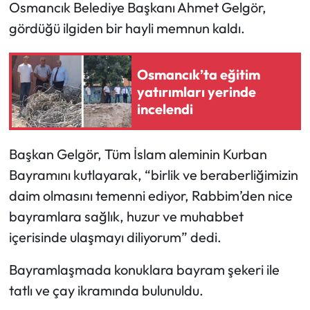
Osmancık Belediye Başkanı Ahmet Gelgör,
gördüğü ilgiden bir hayli memnun kaldı.
Mecitözü Haberleri
Oğuzlar Haberleri
Osmancık’ta eğitim
yatırımları yerinde
Ortaköy Haberleri
incelendi
Osmancık Haberleri
Başkan Gelgör, Tüm İslam aleminin Kurban
Otomotiv
Bayramını kutlayarak, “birlik ve beraberliğimizin
daim olmasını temenni ediyor, Rabbim’den nice
Resmi İlan
bayramlara sağlık, huzur ve muhabbet
içerisinde ulaşmayı diliyorum” dedi.
Resmi Reklam
Bayramlaşmada konuklara bayram şekeri ile
Sağlık
tatlı ve çay ikramında bulunuldu.