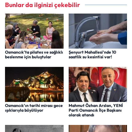
Bunlar da ilginizi çekebilir
Osmancık’ta pilates ve sağlıklı
Şenyurt Mahallesi’nde 10
beslenme için buluştular
saatlik su kesintisi var!
Osmancık’ın tarihi mirası gece
Mahmut Özhan Arslan, YENİ
ışıklarıyla büyülüyor
Parti Osmancık İlçe Başkanı
olarak atandı