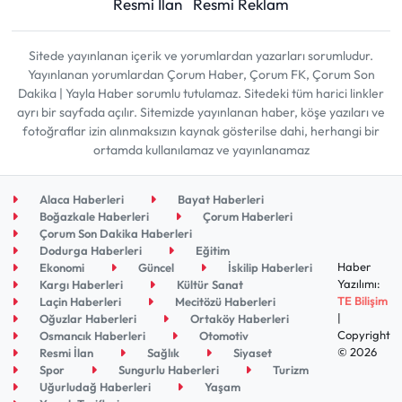
Resmi İlan
Resmi Reklam
Sitede yayınlanan içerik ve yorumlardan yazarları sorumludur.
Yayınlanan yorumlardan Çorum Haber, Çorum FK, Çorum Son
Dakika | Yayla Haber sorumlu tutulamaz. Sitedeki tüm harici linkler
ayrı bir sayfada açılır. Sitemizde yayınlanan haber, köşe yazıları ve
fotoğraflar izin alınmaksızın kaynak gösterilse dahi, herhangi bir
ortamda kullanılamaz ve yayınlanamaz
Alaca Haberleri
Bayat Haberleri
Boğazkale Haberleri
Çorum Haberleri
Çorum Son Dakika Haberleri
Dodurga Haberleri
Eğitim
Haber
Ekonomi
Güncel
İskilip Haberleri
Yazılımı:
Kargı Haberleri
Kültür Sanat
TE Bilişim
Laçin Haberleri
Mecitözü Haberleri
|
Oğuzlar Haberleri
Ortaköy Haberleri
Copyright
Osmancık Haberleri
Otomotiv
© 2026
Resmi İlan
Sağlık
Siyaset
Spor
Sungurlu Haberleri
Turizm
Uğurludağ Haberleri
Yaşam