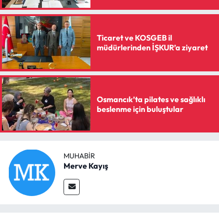
Ticaret ve KOSGEB il
müdürlerinden İŞKUR’a ziyaret
Osmancık’ta pilates ve sağlıklı
beslenme için buluştular
MUHABIR
Merve Kayış