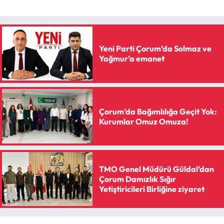
Yeni Parti Çorum’da Solmaz ve
Yağmur’a emanet
Çorum’da Bağımlılığa Geçit Yok:
Kurumlar Omuz Omuza!
TMO Genel Müdürü Güldal’dan
Çorum Damızlık Sığır
Yetiştiricileri Birliğine ziyaret