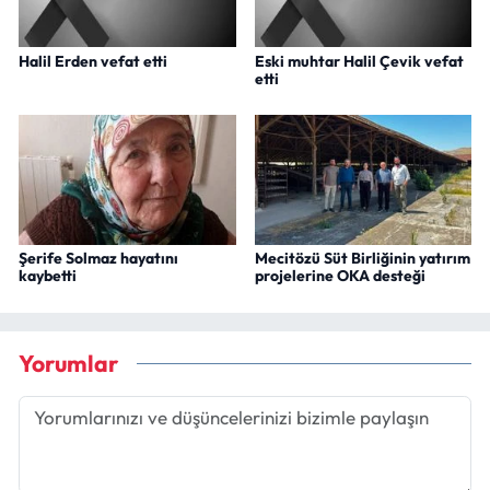
Halil Erden vefat etti
Eski muhtar Halil Çevik vefat
etti
Şerife Solmaz hayatını
Mecitözü Süt Birliğinin yatırım
kaybetti
projelerine OKA desteği
Yorumlar