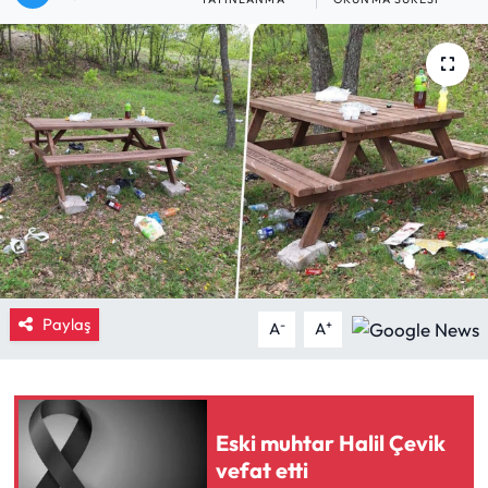
Eğitim
Ekonomi
Güncel
İskilip Haberleri
Kargı Haberleri
Kimdir?
Paylaş
-
+
A
A
Kültür Sanat
Laçin Haberleri
Eski muhtar Halil Çevik
vefat etti
Magazin