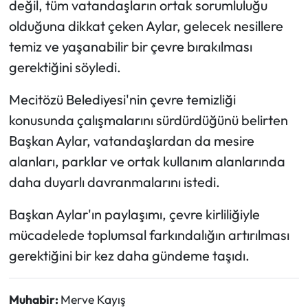
değil, tüm vatandaşların ortak sorumluluğu
Siyaset
olduğuna dikkat çeken Aylar, gelecek nesillere
Spor
temiz ve yaşanabilir bir çevre bırakılması
gerektiğini söyledi.
Sungurlu Haberleri
Mecitözü Belediyesi'nin çevre temizliği
Turizm
konusunda çalışmalarını sürdürdüğünü belirten
Başkan Aylar, vatandaşlardan da mesire
Uğurludağ Haberleri
alanları, parklar ve ortak kullanım alanlarında
Yaşam
daha duyarlı davranmalarını istedi.
Başkan Aylar'ın paylaşımı, çevre kirliliğiyle
Yayla Haber
mücadelede toplumsal farkındalığın artırılması
Yemek Tarifleri
gerektiğini bir kez daha gündeme taşıdı.
Yerel Haberler
Muhabir:
Merve Kayış