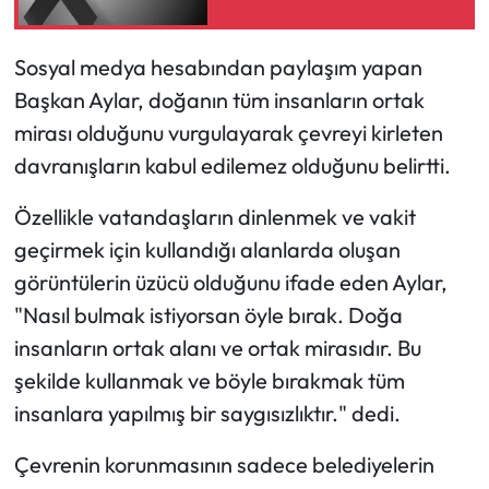
Mecitözü Haberleri
Sosyal medya hesabından paylaşım yapan
Başkan Aylar, doğanın tüm insanların ortak
Oğuzlar Haberleri
mirası olduğunu vurgulayarak çevreyi kirleten
Ortaköy Haberleri
davranışların kabul edilemez olduğunu belirtti.
Özellikle vatandaşların dinlenmek ve vakit
Osmancık Haberleri
geçirmek için kullandığı alanlarda oluşan
Otomotiv
görüntülerin üzücü olduğunu ifade eden Aylar,
"Nasıl bulmak istiyorsan öyle bırak. Doğa
Resmi İlan
insanların ortak alanı ve ortak mirasıdır. Bu
şekilde kullanmak ve böyle bırakmak tüm
Resmi Reklam
insanlara yapılmış bir saygısızlıktır." dedi.
Sağlık
Çevrenin korunmasının sadece belediyelerin