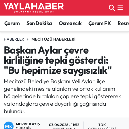
Alaca Haberleri
Çorum Nöbetçi Eczaneler
Çorum
Son Dakika
Osmancık
Çorum FK
Resmi
Bayat Haberleri
Çorum Hava Durumu
HABERLER
MECITÖZÜ HABERLERI
Başkan Aylar çevre
Bilgi - Keşfet Haberleri
Çorum Namaz Vakitleri
kirliliğine tepki gösterdi:
Bilim ve Teknoloji
Çorum Trafik Yoğunluk Haritası
"Bu hepimize saygısızlık"
Boğazkale Haberleri
TFF 1.Lig Puan Durumu ve Fikstür
Mecitözü Belediye Başkanı Veli Aylar, ilçe
genelindeki mesire alanları ve ortak kullanım
Çorum Haberleri
Tüm Manşetler
bölgelerinde bırakılan çöplere tepki göstererek
vatandaşlara çevre duyarlılığı çağrısında
Çorum Son Dakika Haberleri
Son Dakika Haberleri
bulundu.
Dodurga Haberleri
Haber Arşivi
MERVE KAYIŞ
03.06.2026 - 11:52
1 DK
MUHABIR
YAYINLANMA
OKUNMA SÜRESI