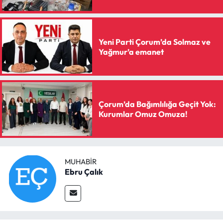
Siyaset
Spor
Yeni Parti Çorum’da Solmaz ve
Yağmur’a emanet
Sungurlu Haberleri
Turizm
Çorum’da Bağımlılığa Geçit Yok:
Uğurludağ Haberleri
Kurumlar Omuz Omuza!
Yaşam
Yayla Haber
MUHABIR
Ebru Çalık
Yemek Tarifleri
Yerel Haberler