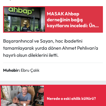
Mecitözü Haberleri
MASAK Ahbap
derneğinin bağış
Oğuzlar Haberleri
kayıtlarını inceledi: Ünlü
isimlerin yardım
Ortaköy Haberleri
miktarları belli oldu
Başaranhıncal ve Sayan, hac ibadetini
Osmancık Haberleri
tamamlayarak yurda dönen Ahmet Pehlivan’a
hayırlı olsun dileklerini iletti.
Otomotiv
Muhabir:
Ebru Çalık
Resmi İlan
Resmi Reklam
Sağlık
Nerede o eski ahilik kültürü?