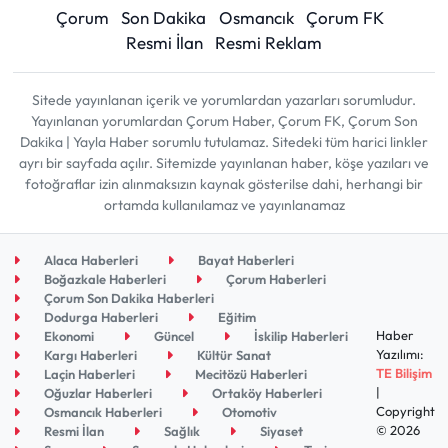
Çorum
Son Dakika
Osmancık
Çorum FK
Resmi İlan
Resmi Reklam
Sitede yayınlanan içerik ve yorumlardan yazarları sorumludur.
Yayınlanan yorumlardan Çorum Haber, Çorum FK, Çorum Son
Dakika | Yayla Haber sorumlu tutulamaz. Sitedeki tüm harici linkler
ayrı bir sayfada açılır. Sitemizde yayınlanan haber, köşe yazıları ve
fotoğraflar izin alınmaksızın kaynak gösterilse dahi, herhangi bir
ortamda kullanılamaz ve yayınlanamaz
Alaca Haberleri
Bayat Haberleri
Boğazkale Haberleri
Çorum Haberleri
Çorum Son Dakika Haberleri
Dodurga Haberleri
Eğitim
Haber
Ekonomi
Güncel
İskilip Haberleri
Yazılımı:
Kargı Haberleri
Kültür Sanat
TE Bilişim
Laçin Haberleri
Mecitözü Haberleri
|
Oğuzlar Haberleri
Ortaköy Haberleri
Copyright
Osmancık Haberleri
Otomotiv
© 2026
Resmi İlan
Sağlık
Siyaset