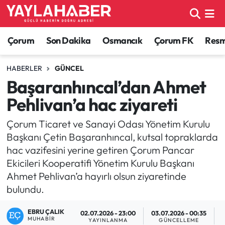
Alaca Haberleri
Çorum Nöbetçi Eczaneler
Çorum
Son Dakika
Osmancık
Çorum FK
Resmi
Bayat Haberleri
Çorum Hava Durumu
HABERLER
GÜNCEL
Başaranhıncal’dan Ahmet
Bilgi - Keşfet Haberleri
Çorum Namaz Vakitleri
Pehlivan’a hac ziyareti
Bilim ve Teknoloji
Çorum Trafik Yoğunluk Haritası
Çorum Ticaret ve Sanayi Odası Yönetim Kurulu
Başkanı Çetin Başaranhıncal, kutsal topraklarda
Boğazkale Haberleri
TFF 1.Lig Puan Durumu ve Fikstür
hac vazifesini yerine getiren Çorum Pancar
Ekicileri Kooperatifi Yönetim Kurulu Başkanı
Çorum Haberleri
Tüm Manşetler
Ahmet Pehlivan’a hayırlı olsun ziyaretinde
bulundu.
Çorum Son Dakika Haberleri
Son Dakika Haberleri
EBRU ÇALIK
02.07.2026 - 23:00
03.07.2026 - 00:35
Dodurga Haberleri
Haber Arşivi
MUHABIR
YAYINLANMA
GÜNCELLEME