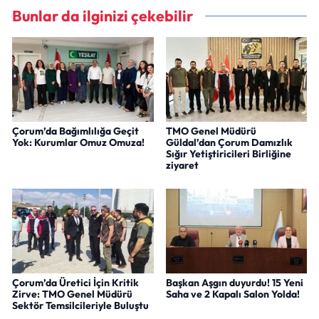
Bunlar da ilginizi çekebilir
Çorum’da Bağımlılığa Geçit
TMO Genel Müdürü
Yok: Kurumlar Omuz Omuza!
Güldal’dan Çorum Damızlık
Sığır Yetiştiricileri Birliğine
ziyaret
Çorum’da Üretici İçin Kritik
Başkan Aşgın duyurdu! 15 Yeni
Zirve: TMO Genel Müdürü
Saha ve 2 Kapalı Salon Yolda!
Sektör Temsilcileriyle Buluştu