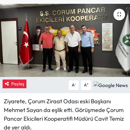
Eğitim
Ekonomi
Güncel
İskilip Haberleri
Kargı Haberleri
Paylaş
Kimdir?
-
+
A
A
Kültür Sanat
Ziyarete, Çorum Ziraat Odası eski Başkanı
Mehmet Sayan da eşlik etti. Görüşmede Çorum
Laçin Haberleri
Pancar Ekicileri Kooperatifi Müdürü Cavit Temiz
de yer aldı.
Magazin