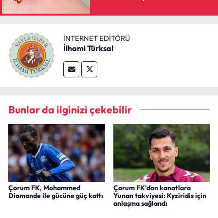
İNTERNET EDITÖRÜ
İlhami Türksal
Bunlar da ilginizi çekebilir
Çorum FK, Mohammed
Çorum FK’dan kanatlara
Diomande ile gücüne güç kattı
Yunan takviyesi: Kyziridis için
anlaşma sağlandı