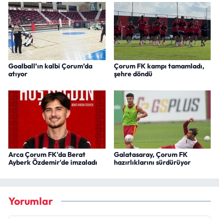
Goalball’ın kalbi Çorum’da
Çorum FK kampı tamamladı,
atıyor
şehre döndü
Arca Çorum FK'da Berat
Galatasaray, Çorum FK
Ayberk Özdemir'de imzaladı
hazırlıklarını sürdürüyor
Yorumlar