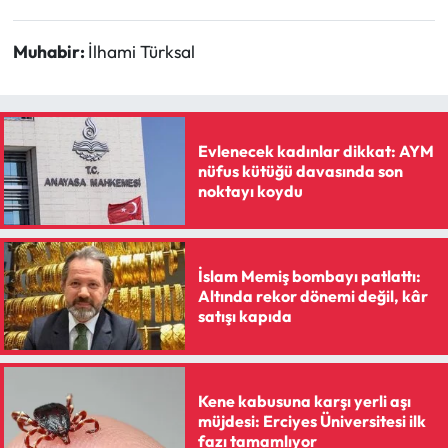
Muhabir:
İlhami Türksal
Evlenecek kadınlar dikkat: AYM
nüfus kütüğü davasında son
noktayı koydu
İslam Memiş bombayı patlattı:
Altında rekor dönemi değil, kâr
satışı kapıda
Kene kabusuna karşı yerli aşı
müjdesi: Erciyes Üniversitesi ilk
fazı tamamlıyor