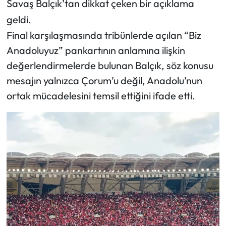
Savaş Balçık’tan dikkat çeken bir açıklama
geldi.
Mecitözü Haberleri
Final karşılaşmasında tribünlerde açılan “Biz
Oğuzlar Haberleri
Anadoluyuz” pankartının anlamına ilişkin
değerlendirmelerde bulunan Balçık, söz konusu
Ortaköy Haberleri
mesajın yalnızca Çorum’u değil, Anadolu’nun
ortak mücadelesini temsil ettiğini ifade etti.
Osmancık Haberleri
Otomotiv
Resmi İlan
Resmi Reklam
Sağlık