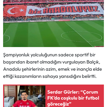
Siyaset
Spor
Sungurlu Haberleri
Turizm
Uğurludağ Haberleri
Şampiyonluk yolculuğunun sadece sportif bir
başarıdan ibaret olmadığını vurgulayan Balçık,
Yaşam
Anadolu şehirlerinin azim, emek ve inançla elde
Yayla Haber
ettiği kazanımların sahaya yansıdığını belirtti.
Yemek Tarifleri
Serdar Gürler: “Çorum
FK’da coşkulu bir futbol
Yerel Haberler
göreceğiz”