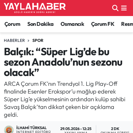
Alaca Haberleri
Çorum Nöbetçi Eczaneler
Çorum
Son Dakika
Osmancık
Çorum FK
Resmi
Bayat Haberleri
Çorum Hava Durumu
HABERLER
SPOR
Balçık: “Süper Lig’de bu
Bilgi - Keşfet Haberleri
Çorum Namaz Vakitleri
sezon Anadolu’nun sezonu
Bilim ve Teknoloji
Çorum Trafik Yoğunluk Haritası
olacak”
Boğazkale Haberleri
TFF 1.Lig Puan Durumu ve Fikstür
ARCA Çorum FK’nın Trendyol 1. Lig Play-Off
finalinde Esenler Erokspor’u mağlup ederek
Çorum Haberleri
Tüm Manşetler
Süper Lig’e yükselmesinin ardından kulüp sahibi
Savaş Balçık’tan dikkat çeken bir açıklama
Çorum Son Dakika Haberleri
Son Dakika Haberleri
geldi.
Dodurga Haberleri
Haber Arşivi
İLHAMI TÜRKSAL
29.05.2026 - 12:25
2 DK
İNTERNET EDITÖRÜ
YAYINLANMA
OKUNMA SÜRESI