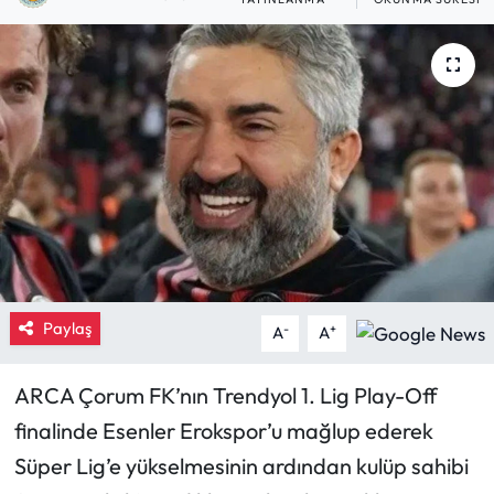
Eğitim
Ekonomi
Güncel
İskilip Haberleri
Kargı Haberleri
Kimdir?
Paylaş
-
+
A
A
Kültür Sanat
ARCA Çorum FK’nın Trendyol 1. Lig Play-Off
finalinde Esenler Erokspor’u mağlup ederek
Laçin Haberleri
Süper Lig’e yükselmesinin ardından kulüp sahibi
Magazin