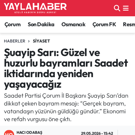
Alaca Haberleri
Çorum Nöbetçi Eczaneler
Çorum
Son Dakika
Osmancık
Çorum FK
Resmi
Bayat Haberleri
Çorum Hava Durumu
HABERLER
SIYASET
Şuayip Sarı: Güzel ve
Bilgi - Keşfet Haberleri
Çorum Namaz Vakitleri
huzurlu bayramları Saadet
Bilim ve Teknoloji
Çorum Trafik Yoğunluk Haritası
iktidarında yeniden
yaşayacağız
Boğazkale Haberleri
TFF 1.Lig Puan Durumu ve Fikstür
Saadet Partisi Çorum İl Başkanı Şuayip Sarı’dan
Çorum Haberleri
Tüm Manşetler
dikkat çeken bayram mesajı: “Gerçek bayram,
vatandaşın yüzünün güldüğü gündür.” Ekonomi
Çorum Son Dakika Haberleri
Son Dakika Haberleri
ve refah vurgusu öne çıktı.
Dodurga Haberleri
Haber Arşivi
HACI ODABAŞ
29.05.2026 - 15:42
2