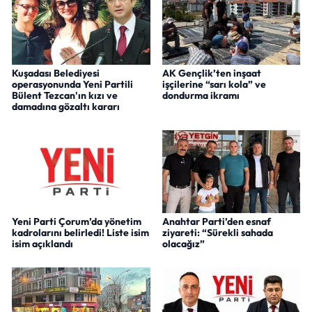
Kuşadası Belediyesi
AK Gençlik’ten inşaat
operasyonunda Yeni Partili
işçilerine “sarı kola” ve
Bülent Tezcan'ın kızı ve
dondurma ikramı
damadına gözaltı kararı
Yeni Parti Çorum’da yönetim
Anahtar Parti’den esnaf
kadrolarını belirledi! Liste isim
ziyareti: “Sürekli sahada
isim açıklandı
olacağız”