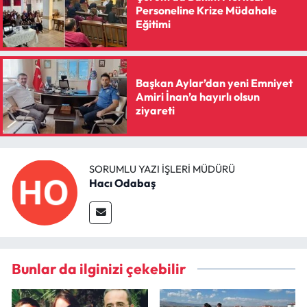
Personeline Krize Müdahale
Eğitimi
Başkan Aylar’dan yeni Emniyet
Amiri İnan’a hayırlı olsun
ziyareti
SORUMLU YAZI İŞLERI MÜDÜRÜ
Hacı Odabaş
Bunlar da ilginizi çekebilir