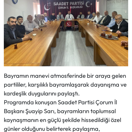
Siyaset
Spor
Sungurlu Haberleri
Turizm
Uğurludağ Haberleri
Bayramın manevi atmosferinde bir araya gelen
Yaşam
partililer, karşılıklı bayramlaşarak dayanışma ve
Yayla Haber
kardeşlik duygularını paylaştı.
Programda konuşan Saadet Partisi Çorum İl
Yemek Tarifleri
Başkanı Şuayip Sarı, bayramların toplumsal
kaynaşmanın en güçlü şekilde hissedildiği özel
Yerel Haberler
günler olduğunu belirterek paylaşma,