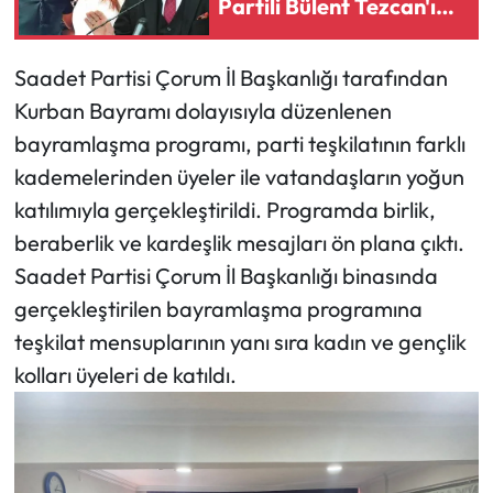
Partili Bülent Tezcan'ın
kızı ve damadına gözaltı
Mecitözü Haberleri
kararı
Saadet Partisi Çorum İl Başkanlığı tarafından
Oğuzlar Haberleri
Kurban Bayramı dolayısıyla düzenlenen
bayramlaşma programı, parti teşkilatının farklı
Ortaköy Haberleri
kademelerinden üyeler ile vatandaşların yoğun
katılımıyla gerçekleştirildi. Programda birlik,
Osmancık Haberleri
beraberlik ve kardeşlik mesajları ön plana çıktı.
Saadet Partisi Çorum İl Başkanlığı binasında
Otomotiv
gerçekleştirilen bayramlaşma programına
Resmi İlan
teşkilat mensuplarının yanı sıra kadın ve gençlik
kolları üyeleri de katıldı.
Resmi Reklam
Sağlık