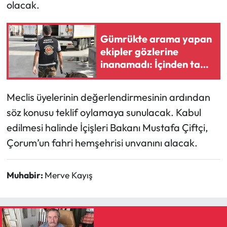
Siyaset
olacak.
Spor
Gümrükte arama yapan
ekipler gözlerine
Sungurlu Haberleri
inanamadı: İçinden tam
58 bin 519 tane çıktı
Turizm
Meclis üyelerinin değerlendirmesinin ardından
Uğurludağ Haberleri
söz konusu teklif oylamaya sunulacak. Kabul
edilmesi halinde İçişleri Bakanı Mustafa Çiftçi,
Yaşam
Çorum’un fahri hemşehrisi unvanını alacak.
Yayla Haber
Muhabir:
Merve Kayış
Yemek Tarifleri
Yerel Haberler