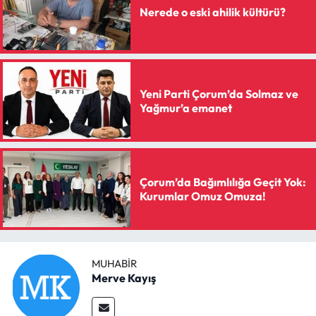
Nerede o eski ahilik kültürü?
Yeni Parti Çorum’da Solmaz ve
Yağmur’a emanet
Çorum’da Bağımlılığa Geçit Yok:
Kurumlar Omuz Omuza!
MUHABIR
Merve Kayış