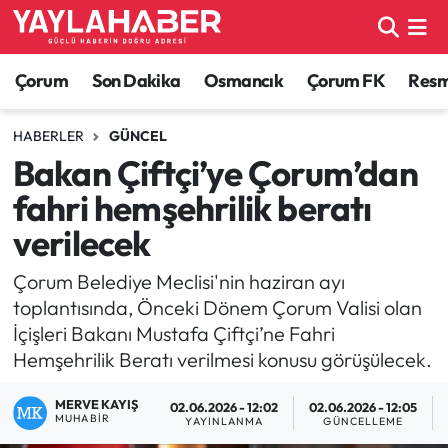
Alaca Haberleri
Çorum Nöbetçi Eczaneler
Çorum
Son Dakika
Osmancık
Çorum FK
Resmi
Bayat Haberleri
Çorum Hava Durumu
HABERLER
GÜNCEL
Bakan Çiftçi’ye Çorum’dan
Bilgi - Keşfet Haberleri
Çorum Namaz Vakitleri
fahri hemşehrilik beratı
Bilim ve Teknoloji
Çorum Trafik Yoğunluk Haritası
verilecek
Boğazkale Haberleri
TFF 1.Lig Puan Durumu ve Fikstür
Çorum Belediye Meclisi'nin haziran ayı
toplantısında, Önceki Dönem Çorum Valisi olan
Çorum Haberleri
Tüm Manşetler
İçişleri Bakanı Mustafa Çiftçi’ne Fahri
Hemşehrilik Beratı verilmesi konusu görüşülecek.
Çorum Son Dakika Haberleri
Son Dakika Haberleri
MERVE KAYIŞ
02.06.2026 - 12:02
02.06.2026 - 12:05
MUHABIR
YAYINLANMA
GÜNCELLEME
Dodurga Haberleri
Haber Arşivi