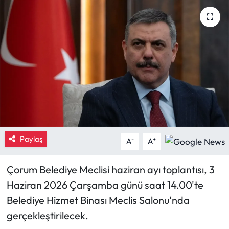
Eğitim
Ekonomi
Güncel
İskilip Haberleri
Kargı Haberleri
Paylaş
-
+
A
A
Kimdir?
Çorum Belediye Meclisi haziran ayı toplantısı, 3
Kültür Sanat
Haziran 2026 Çarşamba günü saat 14.00'te
Belediye Hizmet Binası Meclis Salonu'nda
Laçin Haberleri
gerçekleştirilecek.
Magazin