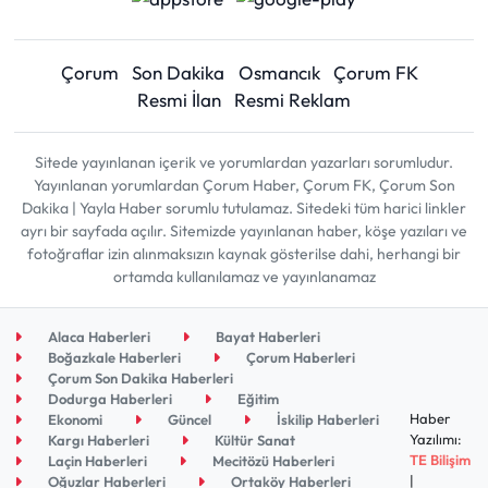
Çorum
Son Dakika
Osmancık
Çorum FK
Resmi İlan
Resmi Reklam
Sitede yayınlanan içerik ve yorumlardan yazarları sorumludur.
Yayınlanan yorumlardan Çorum Haber, Çorum FK, Çorum Son
Dakika | Yayla Haber sorumlu tutulamaz. Sitedeki tüm harici linkler
ayrı bir sayfada açılır. Sitemizde yayınlanan haber, köşe yazıları ve
fotoğraflar izin alınmaksızın kaynak gösterilse dahi, herhangi bir
ortamda kullanılamaz ve yayınlanamaz
Alaca Haberleri
Bayat Haberleri
Boğazkale Haberleri
Çorum Haberleri
Çorum Son Dakika Haberleri
Dodurga Haberleri
Eğitim
Haber
Ekonomi
Güncel
İskilip Haberleri
Yazılımı:
Kargı Haberleri
Kültür Sanat
TE Bilişim
Laçin Haberleri
Mecitözü Haberleri
|
Oğuzlar Haberleri
Ortaköy Haberleri