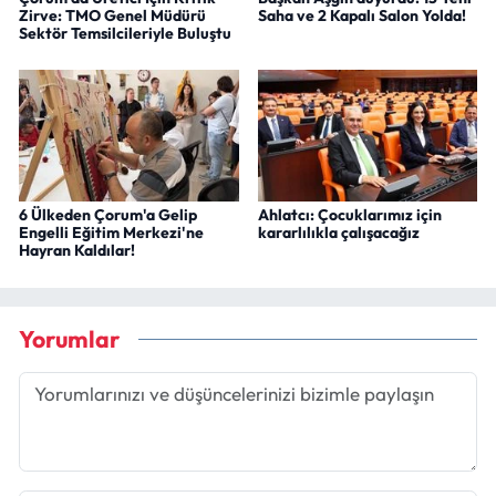
Zirve: TMO Genel Müdürü
Saha ve 2 Kapalı Salon Yolda!
Sektör Temsilcileriyle Buluştu
6 Ülkeden Çorum'a Gelip
Ahlatcı: Çocuklarımız için
Engelli Eğitim Merkezi'ne
kararlılıkla çalışacağız
Hayran Kaldılar!
Yorumlar