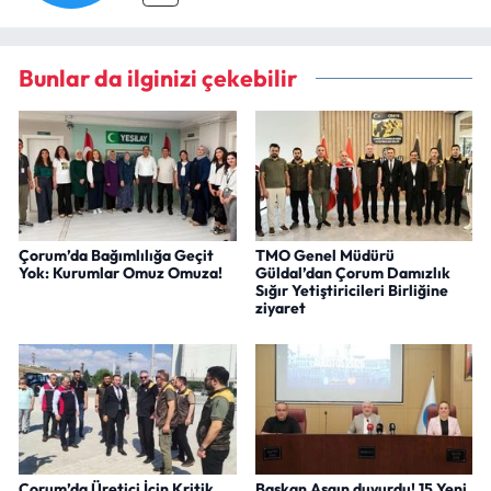
Bunlar da ilginizi çekebilir
Çorum’da Bağımlılığa Geçit
TMO Genel Müdürü
Yok: Kurumlar Omuz Omuza!
Güldal’dan Çorum Damızlık
Sığır Yetiştiricileri Birliğine
ziyaret
Çorum’da Üretici İçin Kritik
Başkan Aşgın duyurdu! 15 Yeni