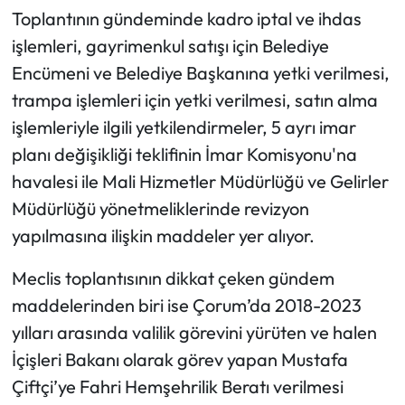
Toplantının gündeminde kadro iptal ve ihdas
Mecitözü Haberleri
işlemleri, gayrimenkul satışı için Belediye
Encümeni ve Belediye Başkanına yetki verilmesi,
Oğuzlar Haberleri
trampa işlemleri için yetki verilmesi, satın alma
işlemleriyle ilgili yetkilendirmeler, 5 ayrı imar
Ortaköy Haberleri
planı değişikliği teklifinin İmar Komisyonu'na
havalesi ile Mali Hizmetler Müdürlüğü ve Gelirler
Osmancık Haberleri
Müdürlüğü yönetmeliklerinde revizyon
Otomotiv
yapılmasına ilişkin maddeler yer alıyor.
Resmi İlan
Meclis toplantısının dikkat çeken gündem
maddelerinden biri ise Çorum’da 2018-2023
Resmi Reklam
yılları arasında valilik görevini yürüten ve halen
İçişleri Bakanı olarak görev yapan Mustafa
Sağlık
Çiftçi’ye Fahri Hemşehrilik Beratı verilmesi