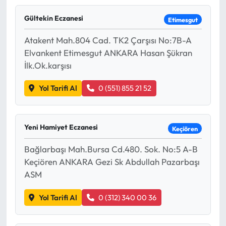
Gültekin Eczanesi
Etimesgut
Atakent Mah.804 Cad. TK2 Çarşısı No:7B-A
Elvankent Etimesgut ANKARA Hasan Şükran
İlk.Ok.karşısı
Yol Tarifi Al
0 (551) 855 21 52
Yeni Hamiyet Eczanesi
Keçiören
Bağlarbaşı Mah.Bursa Cd.480. Sok. No:5 A-B
Keçiören ANKARA Gezi Sk Abdullah Pazarbaşı
ASM
Yol Tarifi Al
0 (312) 340 00 36