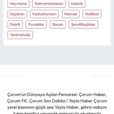
Haymana
Kahramankazan
Kalecik
Keçiören
Kizilcahamam
Mamak
Nallihan
Polatli
Pursaklar
Sincan
Şereflikoçhisar
Yenimahalle
Çorum'un Dünyaya Açılan Penceresi: Çorum Haber,
Çorum FK, Çorum Son Dakika | Yayla Haber Çorum
yerel basınının güçlü sesi Yayla Haber, şehrin nabzını
tutan tarafsız yayıncılık anlayışıyla okurlarıyla