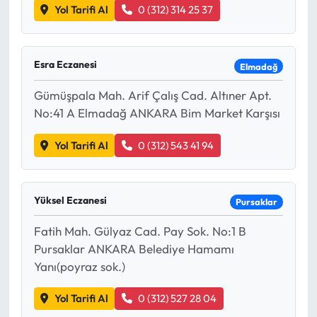
Yol Tarifi Al
0 (312) 314 25 37
Esra Eczanesi
Elmadağ
Gümüşpala Mah. Arif Çalış Cad. Altıner Apt.
No:41 A Elmadağ ANKARA Bim Market Karşısı
Yol Tarifi Al
0 (312) 543 41 94
Yüksel Eczanesi
Pursaklar
Fatih Mah. Gülyaz Cad. Pay Sok. No:1 B
Pursaklar ANKARA Belediye Hamamı
Yanı(poyraz sok.)
Yol Tarifi Al
0 (312) 527 28 04