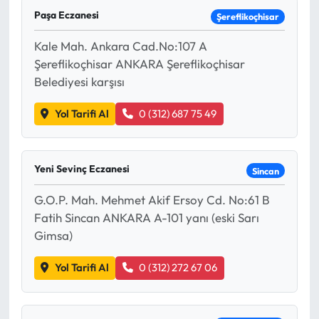
Paşa Eczanesi
Şereflikoçhisar
Kale Mah. Ankara Cad.No:107 A
Şereflikoçhisar ANKARA Şereflikoçhisar
Belediyesi karşısı
Yol Tarifi Al
0 (312) 687 75 49
Yeni Sevinç Eczanesi
Sincan
G.O.P. Mah. Mehmet Akif Ersoy Cd. No:61 B
Fatih Sincan ANKARA A-101 yanı (eski Sarı
Gimsa)
Yol Tarifi Al
0 (312) 272 67 06