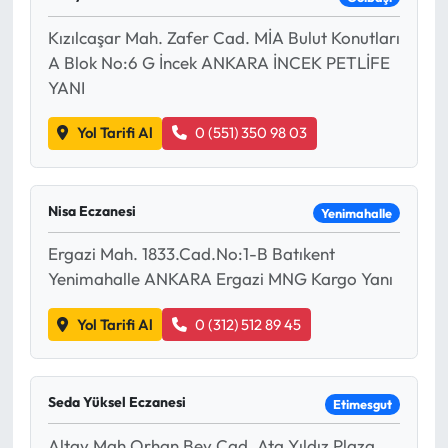
Siyaset
Kızılcaşar Mah. Zafer Cad. MİA Bulut Konutları
Spor
A Blok No:6 G İncek ANKARA İNCEK PETLİFE
YANI
Sungurlu Haberleri
Yol Tarifi Al
0 (551) 350 98 03
Turizm
Uğurludağ Haberleri
Nisa Eczanesi
Yenimahalle
Ergazi Mah. 1833.Cad.No:1-B Batıkent
Yaşam
Yenimahalle ANKARA Ergazi MNG Kargo Yanı
Yayla Haber
Yol Tarifi Al
0 (312) 512 89 45
Yemek Tarifleri
Seda Yüksel Eczanesi
Etimesgut
Yerel Haberler
Altay Mah.Orhan Bey Cad. Ata Yıldız Plaza