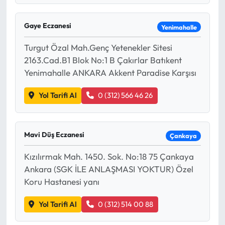
Gaye Eczanesi
Yenimahalle
Turgut Özal Mah.Genç Yetenekler Sitesi
2163.Cad.B1 Blok No:1 B Çakırlar Batıkent
Yenimahalle ANKARA Akkent Paradise Karşısı
Yol Tarifi Al
0 (312) 566 46 26
Mavi Düş Eczanesi
Çankaya
Kızılırmak Mah. 1450. Sok. No:18 75 Çankaya
Ankara (SGK İLE ANLAŞMASI YOKTUR) Özel
Koru Hastanesi yanı
Yol Tarifi Al
0 (312) 514 00 88