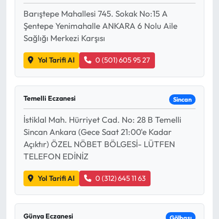
Barıştepe Mahallesi 745. Sokak No:15 A
Mecitözü Haberleri
Şentepe Yenimahalle ANKARA 6 Nolu Aile
Sağlığı Merkezi Karşısı
Oğuzlar Haberleri
Yol Tarifi Al
0 (501) 605 95 27
Ortaköy Haberleri
Osmancık Haberleri
Temelli Eczanesi
Sincan
İstiklal Mah. Hürriyet Cad. No: 28 B Temelli
Otomotiv
Sincan Ankara (Gece Saat 21:00'e Kadar
Açıktır) ÖZEL NÖBET BÖLGESİ- LÜTFEN
Resmi İlan
TELEFON EDİNİZ
Resmi Reklam
Yol Tarifi Al
0 (312) 645 11 63
Sağlık
Günya Eczanesi
Gölbaşı