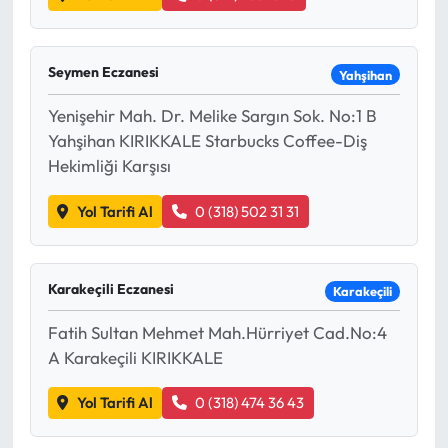
Seymen Eczanesi
Yahşihan
Yenişehir Mah. Dr. Melike Sargın Sok. No:1 B
Yahşihan KIRIKKALE Starbucks Coffee-Diş
Hekimliği Karşısı
Yol Tarifi Al
0 (318) 502 31 31
Karakeçili Eczanesi
Karakeçili
Fatih Sultan Mehmet Mah.Hürriyet Cad.No:4
A Karakeçili KIRIKKALE
Yol Tarifi Al
0 (318) 474 36 43