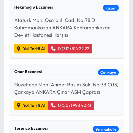
Hekimoğlu Eczanesi
Kazan
Eğitim
Atatürk Mah. Osmanlı Cad. No:78 D
Ekonomi
Kahramankazan ANKARA Kahramankazan
Devlet Hastanesi Karşısı
Güncel
Yol Tarifi Al
0 (312) 514 22 22
İskilip Haberleri
Kargı Haberleri
Onur Eczanesi
Çankaya
Güzeltepe Mah. Ahmet Rasim Sok. No:33 C(13)
Kimdir?
Çankaya ANKARA Çınar ASM Çaprazı
Kültür Sanat
Yol Tarifi Al
0 (507) 998 40 61
Laçin Haberleri
Turuncu Eczanesi
Yenimahalle
Magazin