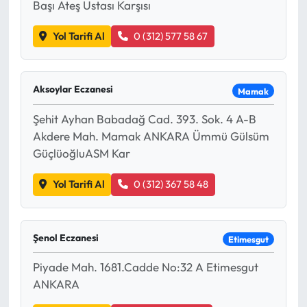
Başı Ateş Ustası Karşısı
Yol Tarifi Al
0 (312) 577 58 67
Aksoylar Eczanesi
Mamak
Şehit Ayhan Babadağ Cad. 393. Sok. 4 A-B
Akdere Mah. Mamak ANKARA Ümmü Gülsüm
GüçlüoğluASM Kar
Yol Tarifi Al
0 (312) 367 58 48
Şenol Eczanesi
Etimesgut
Piyade Mah. 1681.Cadde No:32 A Etimesgut
ANKARA