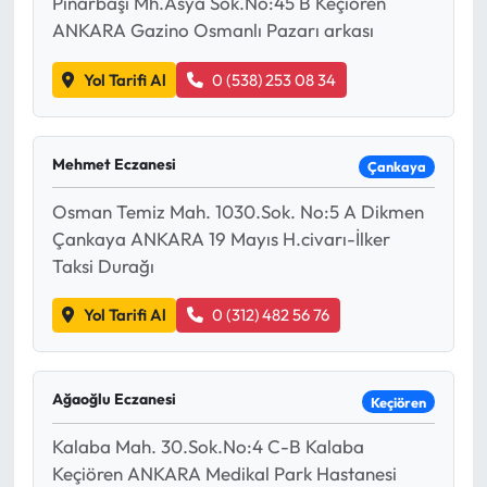
Pınarbaşı Mh.Asya Sok.No:45 B Keçiören
ANKARA Gazino Osmanlı Pazarı arkası
Yol Tarifi Al
0 (538) 253 08 34
Mehmet Eczanesi
Çankaya
Osman Temiz Mah. 1030.Sok. No:5 A Dikmen
Çankaya ANKARA 19 Mayıs H.civarı-İlker
Taksi Durağı
Yol Tarifi Al
0 (312) 482 56 76
Ağaoğlu Eczanesi
Keçiören
Kalaba Mah. 30.Sok.No:4 C-B Kalaba
Keçiören ANKARA Medikal Park Hastanesi