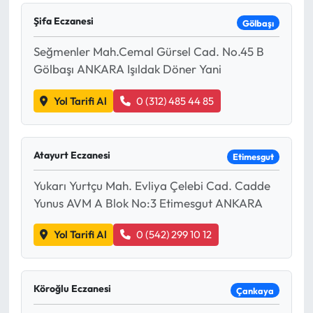
Şifa Eczanesi
Gölbaşı
Seğmenler Mah.Cemal Gürsel Cad. No.45 B
Gölbaşı ANKARA Işıldak Döner Yani
Yol Tarifi Al
0 (312) 485 44 85
Atayurt Eczanesi
Etimesgut
Yukarı Yurtçu Mah. Evliya Çelebi Cad. Cadde
Yunus AVM A Blok No:3 Etimesgut ANKARA
Yol Tarifi Al
0 (542) 299 10 12
Köroğlu Eczanesi
Çankaya