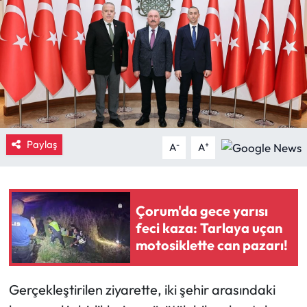
Eğitim
Ekonomi
Güncel
İskilip Haberleri
Paylaş
-
+
A
A
Kargı Haberleri
Kimdir?
Çorum'da gece yarısı
feci kaza: Tarlaya uçan
Kültür Sanat
motosiklette can pazarı!
Laçin Haberleri
Gerçekleştirilen ziyarette, iki şehir arasındaki
Magazin