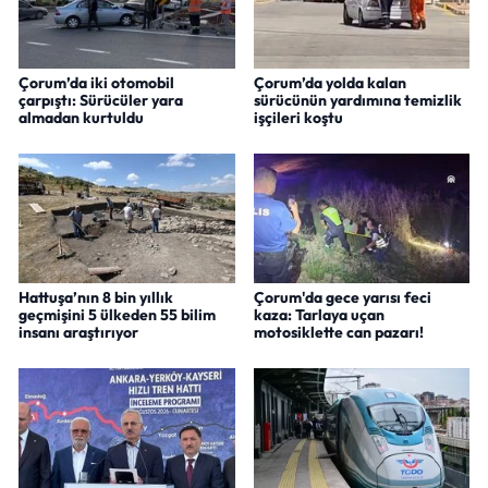
Çorum’da iki otomobil
Çorum’da yolda kalan
çarpıştı: Sürücüler yara
sürücünün yardımına temizlik
almadan kurtuldu
işçileri koştu
Hattuşa’nın 8 bin yıllık
Çorum'da gece yarısı feci
geçmişini 5 ülkeden 55 bilim
kaza: Tarlaya uçan
insanı araştırıyor
motosiklette can pazarı!