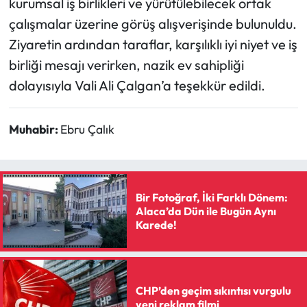
kurumsal iş birlikleri ve yürütülebilecek ortak
çalışmalar üzerine görüş alışverişinde bulunuldu.
Mecitözü Haberleri
Ziyaretin ardından taraflar, karşılıklı iyi niyet ve iş
birliği mesajı verirken, nazik ev sahipliği
Oğuzlar Haberleri
dolayısıyla Vali Ali Çalgan’a teşekkür edildi.
Ortaköy Haberleri
Muhabir:
Ebru Çalık
Osmancık Haberleri
Otomotiv
Bir Fotoğraf, İki Farklı Dönem:
Resmi İlan
Alaca’da Dün ile Bugün Aynı
Karede!
Resmi Reklam
Sağlık
CHP’den geçim sıkıntısı vurgulu
yeni reklam filmi