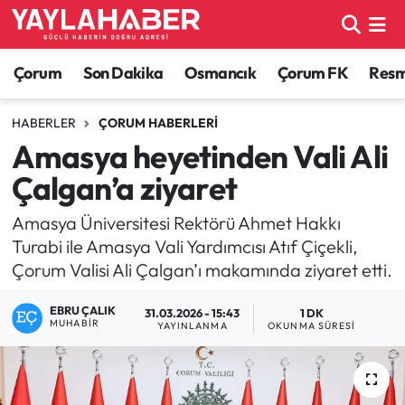
Alaca Haberleri
Çorum Nöbetçi Eczaneler
Çorum
Son Dakika
Osmancık
Çorum FK
Resmi
Bayat Haberleri
Çorum Hava Durumu
HABERLER
ÇORUM HABERLERI
Amasya heyetinden Vali Ali
Bilgi - Keşfet Haberleri
Çorum Namaz Vakitleri
Çalgan’a ziyaret
Bilim ve Teknoloji
Çorum Trafik Yoğunluk Haritası
Amasya Üniversitesi Rektörü Ahmet Hakkı
Turabi ile Amasya Vali Yardımcısı Atıf Çiçekli,
Boğazkale Haberleri
TFF 1.Lig Puan Durumu ve Fikstür
Çorum Valisi Ali Çalgan’ı makamında ziyaret etti.
Çorum Haberleri
Tüm Manşetler
EBRU ÇALIK
31.03.2026 - 15:43
1 DK
MUHABIR
YAYINLANMA
OKUNMA SÜRESI
Çorum Son Dakika Haberleri
Son Dakika Haberleri
Dodurga Haberleri
Haber Arşivi