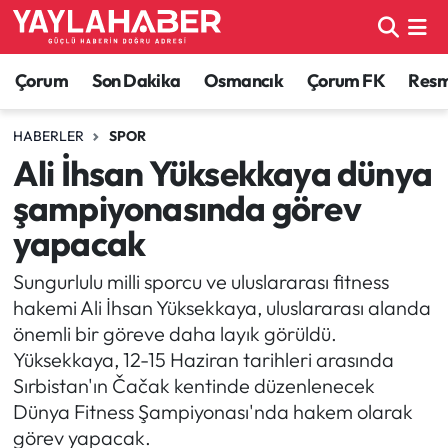
Alaca Haberleri
Çorum Nöbetçi Eczaneler
Çorum
Son Dakika
Osmancık
Çorum FK
Resmi
Bayat Haberleri
Çorum Hava Durumu
HABERLER
SPOR
Ali İhsan Yüksekkaya dünya
Bilgi - Keşfet Haberleri
Çorum Namaz Vakitleri
şampiyonasında görev
Bilim ve Teknoloji
Çorum Trafik Yoğunluk Haritası
yapacak
Boğazkale Haberleri
TFF 1.Lig Puan Durumu ve Fikstür
Sungurlulu milli sporcu ve uluslararası fitness
hakemi Ali İhsan Yüksekkaya, uluslararası alanda
Çorum Haberleri
Tüm Manşetler
önemli bir göreve daha layık görüldü.
Yüksekkaya, 12-15 Haziran tarihleri arasında
Çorum Son Dakika Haberleri
Son Dakika Haberleri
Sırbistan'ın Čačak kentinde düzenlenecek
Dünya Fitness Şampiyonası'nda hakem olarak
Dodurga Haberleri
Haber Arşivi
görev yapacak.