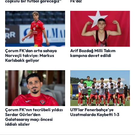
coşkulu bir futbol göreceğiz”
Fk'da!
Çorum FK’dan orta sahaya
Arif Bozdağ Milli Takım
Norveçli takviye: Markus
kampına davet edildi
Karlsbakk geliyor
Çorum FK’nın tecrübeli yıldızı
U19'lar Fenerbahçe'ye
Serdar Gürler’den
Uzatmalarda Kaybetti 1-3
Galatasaray maçı öncesi
iddialı sözler