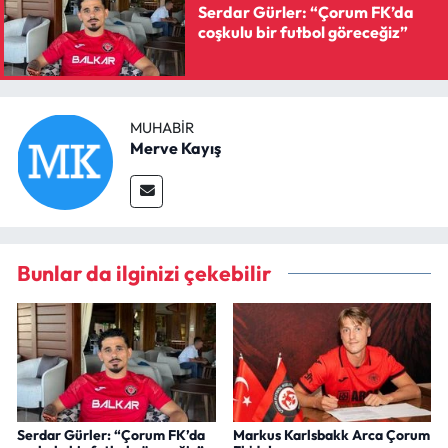
Serdar Gürler: “Çorum FK’da
coşkulu bir futbol göreceğiz”
MUHABIR
Merve Kayış
Bunlar da ilginizi çekebilir
Serdar Gürler: “Çorum FK’da
Markus Karlsbakk Arca Çorum