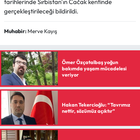
tarihlerinde Sırbistan'ın Čačak kentinde
gerçekleştirileceği bildirildi.
Muhabir:
Merve Kayış
Ömer Özçatalbaş yoğun
bakımda yaşam mücadelesi
veriyor
Hakan Tekercioğlu: “Tavrımız
nettir, sözümüz açıktır”