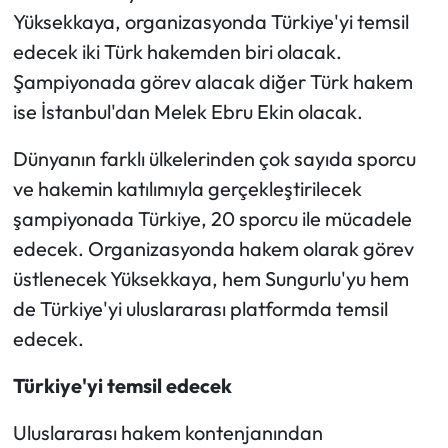
Yüksekkaya, organizasyonda Türkiye'yi temsil
Mecitözü Haberleri
edecek iki Türk hakemden biri olacak.
Şampiyonada görev alacak diğer Türk hakem
Oğuzlar Haberleri
ise İstanbul'dan Melek Ebru Ekin olacak.
Ortaköy Haberleri
Dünyanın farklı ülkelerinden çok sayıda sporcu
ve hakemin katılımıyla gerçekleştirilecek
Osmancık Haberleri
şampiyonada Türkiye, 20 sporcu ile mücadele
edecek. Organizasyonda hakem olarak görev
Otomotiv
üstlenecek Yüksekkaya, hem Sungurlu'yu hem
Resmi İlan
de Türkiye'yi uluslararası platformda temsil
edecek.
Resmi Reklam
Türkiye'yi temsil edecek
Sağlık
Uluslararası hakem kontenjanından