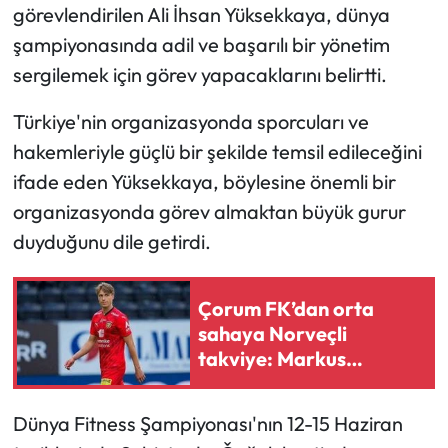
Siyaset
görevlendirilen Ali İhsan Yüksekkaya, dünya
şampiyonasında adil ve başarılı bir yönetim
Spor
sergilemek için görev yapacaklarını belirtti.
Sungurlu Haberleri
Türkiye'nin organizasyonda sporcuları ve
hakemleriyle güçlü bir şekilde temsil edileceğini
Turizm
ifade eden Yüksekkaya, böylesine önemli bir
organizasyonda görev almaktan büyük gurur
Uğurludağ Haberleri
duyduğunu dile getirdi.
Yaşam
Çorum FK’dan orta
Yayla Haber
sahaya Norveçli
takviye: Markus
Yemek Tarifleri
Karlsbakk geliyor
Yerel Haberler
Dünya Fitness Şampiyonası'nın 12-15 Haziran