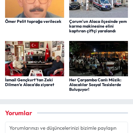
Ömer Pelit toprağa verilecek
Çorum'un Alaca ilçesinde yem
karma makinesine elini
kaptıran çiftçi yaralandı
İsmail Gençkurt’tan Zeki
Her Çarşamba Canlı Müzik:
Dilmen’e Alaca’da ziyaret
Alacalılar Sosyal Tesislerde
Buluşuyor!
Yorumlar