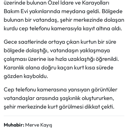
üzerinde bulunan Özel İdare ve Karayolları
Bakım Evi yakınlarında meydana geldi. Bölgede
Mecitözü Haberleri
bulunan bir vatandaş, şehir merkezinde dolaşan
kurdu cep telefonu kamerasıyla kayıt altına aldı.
Oğuzlar Haberleri
Gece saatlerinde ortaya çıkan kurtun bir süre
Ortaköy Haberleri
bölgede dolaştığı, vatandaşın yaklaşmaya
Osmancık Haberleri
çalışması üzerine ise hızla uzaklaştığı öğrenildi.
Karanlık alana doğru kaçan kurt kısa sürede
Otomotiv
gözden kayboldu.
Resmi İlan
Cep telefonu kamerasına yansıyan görüntüler
vatandaşlar arasında şaşkınlık oluştururken,
Resmi Reklam
şehir merkezinde kurt görülmesi dikkat çekti.
Sağlık
Muhabir:
Merve Kayış