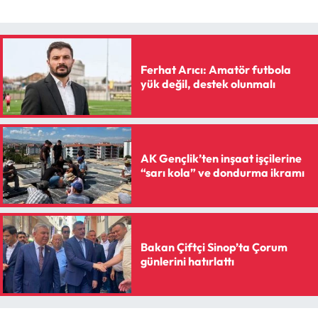
Siyaset
Spor
Ferhat Arıcı: Amatör futbola
Sungurlu Haberleri
yük değil, destek olunmalı
Turizm
Uğurludağ Haberleri
AK Gençlik’ten inşaat işçilerine
“sarı kola” ve dondurma ikramı
Yaşam
Yayla Haber
Bakan Çiftçi Sinop’ta Çorum
Yemek Tarifleri
günlerini hatırlattı
Yerel Haberler