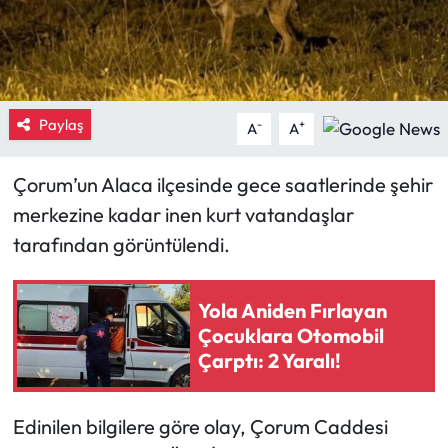
Eğitim
Ekonomi
Paylaş
-
+
A
A
Güncel
Çorum’un Alaca ilçesinde gece saatlerinde şehir
İskilip Haberleri
merkezine kadar inen kurt vatandaşlar
Kargı Haberleri
tarafından görüntülendi.
Kimdir?
Yola Aniden Fırlayan
Çocuklara Otomobil
Kültür Sanat
Çarptı: 2 Yaralı!
Laçin Haberleri
Edinilen bilgilere göre olay, Çorum Caddesi
Magazin