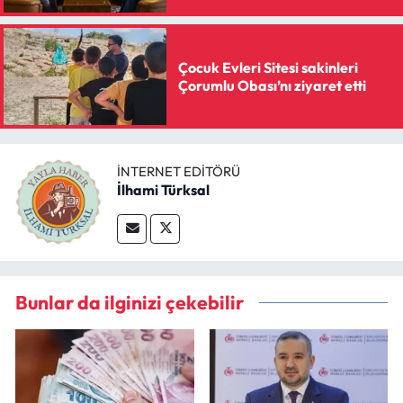
Çocuk Evleri Sitesi sakinleri
Çorumlu Obası’nı ziyaret etti
İNTERNET EDITÖRÜ
İlhami Türksal
Bunlar da ilginizi çekebilir