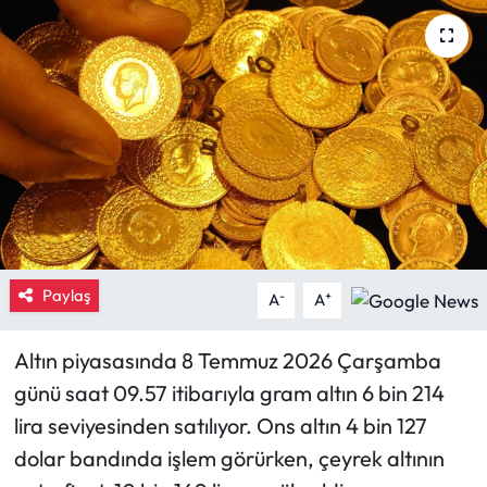
Eğitim
Ekonomi
Güncel
İskilip Haberleri
Kargı Haberleri
Paylaş
-
+
A
A
Kimdir?
Altın piyasasında 8 Temmuz 2026 Çarşamba
Kültür Sanat
günü saat 09.57 itibarıyla gram altın 6 bin 214
lira seviyesinden satılıyor. Ons altın 4 bin 127
Laçin Haberleri
dolar bandında işlem görürken, çeyrek altının
Magazin