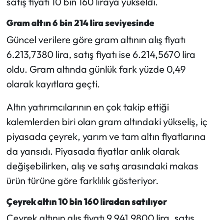
satış fiyatı 10 bin 160 liraya yükseldi.
Gram altın 6 bin 214 lira seviyesinde
Mecitözü Haberleri
Güncel verilere göre gram altının alış fiyatı
Oğuzlar Haberleri
6.213,7380 lira, satış fiyatı ise 6.214,5670 lira
oldu. Gram altında günlük fark yüzde 0,49
Ortaköy Haberleri
olarak kayıtlara geçti.
Osmancık Haberleri
Altın yatırımcılarının en çok takip ettiği
kalemlerden biri olan gram altındaki yükseliş, iç
Otomotiv
piyasada çeyrek, yarım ve tam altın fiyatlarına
Resmi İlan
da yansıdı. Piyasada fiyatlar anlık olarak
değişebilirken, alış ve satış arasındaki makas
Resmi Reklam
ürün türüne göre farklılık gösteriyor.
Sağlık
Çeyrek altın 10 bin 160 liradan satılıyor
Çeyrek altının alış fiyatı 9.941,9800 lira, satış