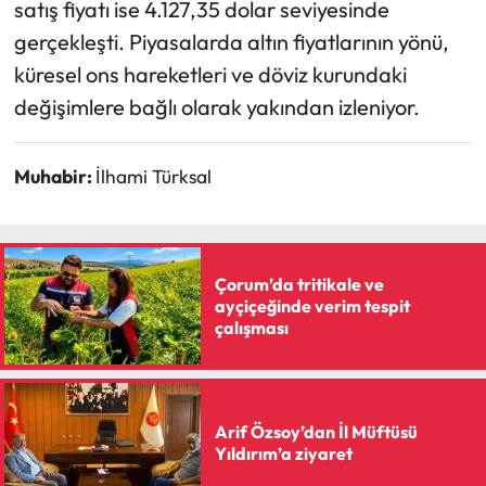
satış fiyatı ise 4.127,35 dolar seviyesinde
gerçekleşti. Piyasalarda altın fiyatlarının yönü,
küresel ons hareketleri ve döviz kurundaki
değişimlere bağlı olarak yakından izleniyor.
Muhabir:
İlhami Türksal
Çorum’da tritikale ve
ayçiçeğinde verim tespit
çalışması
Arif Özsoy’dan İl Müftüsü
Yıldırım’a ziyaret