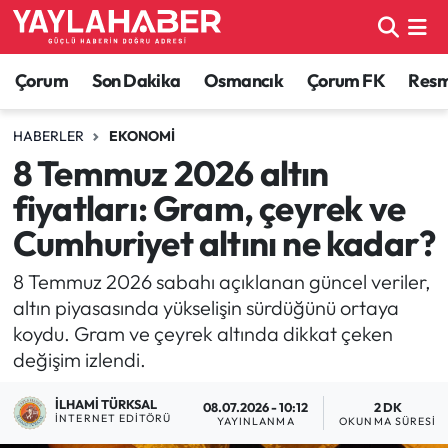
Alaca Haberleri
Çorum Nöbetçi Eczaneler
Çorum
Son Dakika
Osmancık
Çorum FK
Resmi
Bayat Haberleri
Çorum Hava Durumu
HABERLER
EKONOMI
8 Temmuz 2026 altın
Bilgi - Keşfet Haberleri
Çorum Namaz Vakitleri
fiyatları: Gram, çeyrek ve
Bilim ve Teknoloji
Çorum Trafik Yoğunluk Haritası
Cumhuriyet altını ne kadar?
Boğazkale Haberleri
TFF 1.Lig Puan Durumu ve Fikstür
8 Temmuz 2026 sabahı açıklanan güncel veriler,
altın piyasasında yükselişin sürdüğünü ortaya
Çorum Haberleri
Tüm Manşetler
koydu. Gram ve çeyrek altında dikkat çeken
değişim izlendi.
Çorum Son Dakika Haberleri
Son Dakika Haberleri
İLHAMI TÜRKSAL
08.07.2026 - 10:12
2 DK
İNTERNET EDITÖRÜ
YAYINLANMA
OKUNMA SÜRESI
Dodurga Haberleri
Haber Arşivi