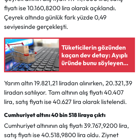
Siyaset
fiyatı ise 10.160,8200 lira olarak açıklandı.
Çeyrek altında günlük fark yüzde 0,49
Spor
seviyesinde gerçekleşti.
Sungurlu Haberleri
Tüketicilerin gözünden
Turizm
kaçan dev detay: Ayıplı
üründe bunu söyleyen
Uğurludağ Haberleri
paranızı anında iade
alıyor
Yaşam
Yarım altın 19.821,21 liradan alınırken, 20.321,39
liradan satılıyor. Tam altının alış fiyatı 40.407
Yayla Haber
lira, satış fiyatı ise 40.627 lira olarak listelendi.
Yemek Tarifleri
Cumhuriyet altını 40 bin 518 liraya çıktı
Cumhuriyet altınının alış fiyatı 39.767,9200 lira,
Yerel Haberler
satış fiyatı ise 40.518,9800 lira oldu. Ziynet