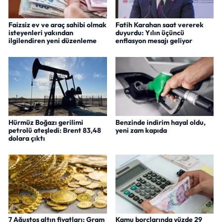
Faizsiz ev ve araç sahibi olmak
Fatih Karahan saat vererek
isteyenleri yakından
duyurdu: Yılın üçüncü
ilgilendiren yeni düzenleme
enflasyon mesajı geliyor
Hürmüz Boğazı gerilimi
Benzinde indirim hayal oldu,
petrolü ateşledi: Brent 83,48
yeni zam kapıda
dolara çıktı
7 Ağustos altın fiyatları: Gram
Kamu borçlarında yüzde 29