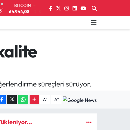
DOLAR
°
3
47,7436
0.18
EURO
55,2510
0.32
STERLİN
64,4811
0.38
GRAM ALTIN
kalite
6660.55
0.03
BİST100
13.779
-14
BITCOIN
64.944,08
-0.18
ğerlendirme süreçleri sürüyor.
-
+
A
A
ükleniyor...