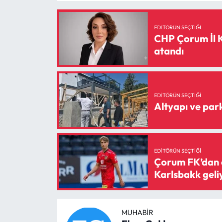
EDITÖRÜN SEÇTIĞI
CHP Çorum İl K
atandı
EDITÖRÜN SEÇTIĞI
Altyapı ve par
EDITÖRÜN SEÇTIĞI
Çorum FK’dan 
Karlsbakk geli
MUHABIR