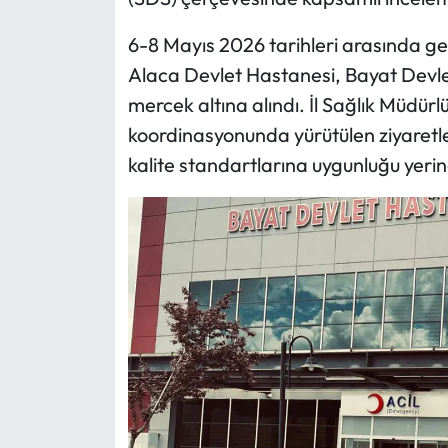
6-8 Mayıs 2026 tarihleri arasında ge
Mecitözü Haberleri
Alaca Devlet Hastanesi, Bayat Devl
Oğuzlar Haberleri
mercek altına alındı. İl Sağlık Müdür
koordinasyonunda yürütülen ziyaretle
Ortaköy Haberleri
kalite standartlarına uygunluğu yerin
Osmancık Haberleri
Otomotiv
Resmi İlan
Resmi Reklam
Sağlık