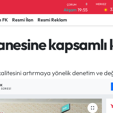
3
Akşam
19:55
 FK
Resmi İlan
Resmi Reklam
anesine kapsamlı 
alitesini artırmaya yönelik denetim ve de
DK
 SÜRESI
Y