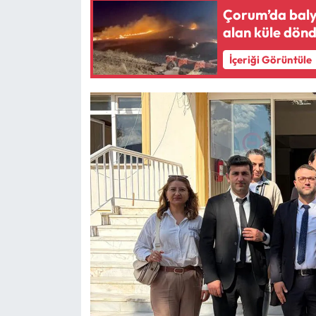
Çorum’da baly
alan küle dön
İçeriği Görüntüle