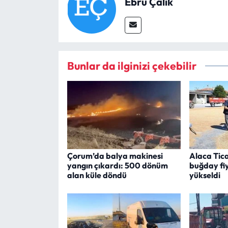
Ebru Çalık
Bunlar da ilginizi çekebilir
Çorum’da balya makinesi
Alaca Tica
yangın çıkardı: 500 dönüm
buğday fiy
alan küle döndü
yükseldi