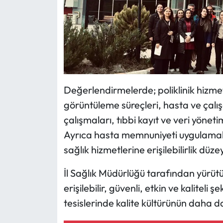
Siyaset
Spor
Sungurlu Haberleri
Turizm
Değerlendirmelerde; poliklinik hizmetl
görüntüleme süreçleri, hasta ve çalış
Uğurludağ Haberleri
çalışmaları, tıbbi kayıt ve veri yönetim
Yaşam
Ayrıca hasta memnuniyeti uygulamaları,
sağlık hizmetlerine erişilebilirlik düzey
Yayla Haber
İl Sağlık Müdürlüğü tarafından yürütü
Yemek Tarifleri
erişilebilir, güvenli, etkin ve kaliteli
tesislerinde kalite kültürünün daha d
Yerel Haberler