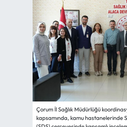
Eğitim
Ekonomi
Güncel
İskilip Haberleri
Kargı Haberleri
Kimdir?
Kültür Sanat
Çorum İl Sağlık Müdürlüğü koordinas
Laçin Haberleri
kapsamında, kamu hastanelerinde Sa
(SDS) çerçevesinde kapsamlı inceleme
Magazin