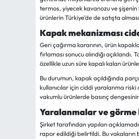
termos, yiyecek kavanozu ve şişenin k
Mecitözü Haberleri
ürünlerin Türkiye’de de satışta olması
Oğuzlar Haberleri
Kapak mekanizması ciddi
Geri çağırma kararının, ürün kapakla
Ortaköy Haberleri
fırlaması sonucu alındığı açıklandı.
Osmancık Haberleri
özellikle uzun süre kapalı kalan ürünler
Bu durumun, kapak açıldığında parçan
Otomotiv
kullanıcılar için ciddi yaralanma riski
Resmi İlan
vakumlu ürünlerde basınç dengesinin 
Resmi Reklam
Yaralanmalar ve görme ka
Şirket tarafından yapılan açıklama
Sağlık
rapor edildiği belirtildi. Bu vakaların