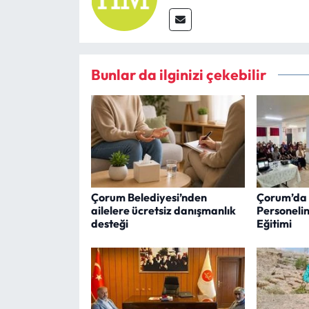
Bunlar da ilginizi çekebilir
Çorum Belediyesi’nden
Çorum’da 
ailelere ücretsiz danışmanlık
Personeli
desteği
Eğitimi