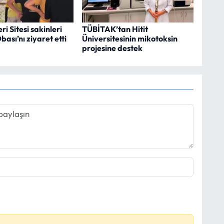
i Sitesi sakinleri
TÜBİTAK’tan Hitit
ası’nı ziyaret etti
Üniversitesinin mikotoksin
projesine destek