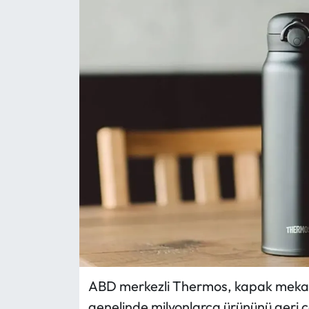
Eğitim
Ekonomi
Güncel
İskilip Haberleri
Kargı Haberleri
Kimdir?
Kültür Sanat
Laçin Haberleri
ABD merkezli Thermos, kapak mekani
genelinde milyonlarca ürününü geri ça
Magazin