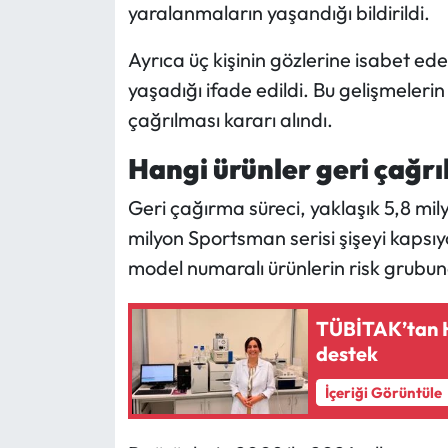
Siyaset
yaralanmaların yaşandığı bildirildi.
Ayrıca üç kişinin gözlerine isabet ed
Spor
yaşadığı ifade edildi. Bu gelişmelerin
Sungurlu Haberleri
çağrılması kararı alındı.
Turizm
Hangi ürünler geri çağrı
Geri çağırma süreci, yaklaşık 5,8 mil
Uğurludağ Haberleri
milyon Sportsman serisi şişeyi kaps
Yaşam
model numaralı ürünlerin risk grubund
Yayla Haber
TÜBİTAK’tan Hi
destek
Yemek Tarifleri
İçeriği Görüntüle
Yerel Haberler