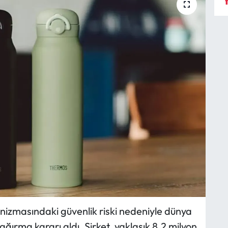
Y
zmasındaki güvenlik riski nedeniyle dünya
ğırma kararı aldı. Şirket, yaklaşık 8,2 milyon