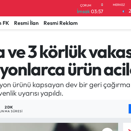
İmsak
03:57
 FK
Resmi İlan
Resmi Reklam
ve 3 körlük vakası
lyonlarca ürün aci
yon ürünü kapsayan dev bir geri çağırma 
venlik uyarısı yapıldı.
2 DK
UNMA SÜRESI