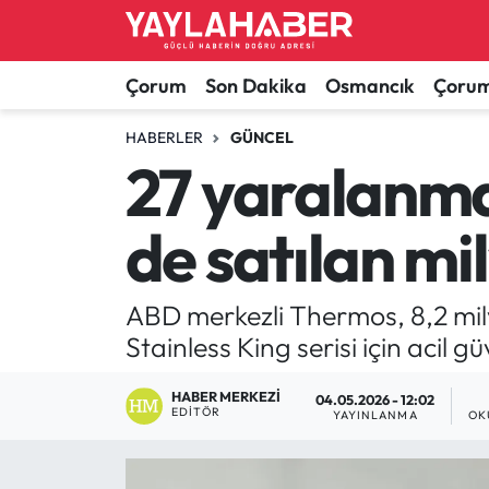
Alaca Haberleri
Çorum Nöbetçi Eczaneler
Çorum
Son Dakika
Osmancık
Çorum
Bayat Haberleri
Çorum Hava Durumu
HABERLER
GÜNCEL
27 yaralanma 
Bilgi - Keşfet Haberleri
Çorum Namaz Vakitleri
de satılan mi
Bilim ve Teknoloji
Çorum Trafik Yoğunluk Haritası
Boğazkale Haberleri
TFF 1.Lig Puan Durumu ve Fikstür
ABD merkezli Thermos, 8,2 mil
Stainless King serisi için acil gü
Çorum Haberleri
Tüm Manşetler
HABER MERKEZI
04.05.2026 - 12:02
EDITÖR
Çorum Son Dakika Haberleri
Son Dakika Haberleri
YAYINLANMA
OK
Dodurga Haberleri
Haber Arşivi