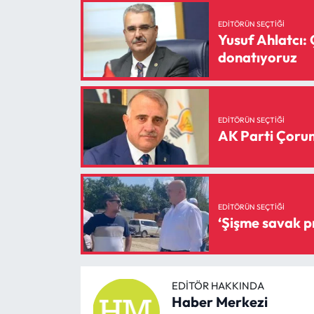
EDITÖRÜN SEÇTIĞI
Yusuf Ahlatcı: 
donatıyoruz
EDITÖRÜN SEÇTIĞI
AK Parti Çorum 
EDITÖRÜN SEÇTIĞI
EDITÖR HAKKINDA
Haber Merkezi