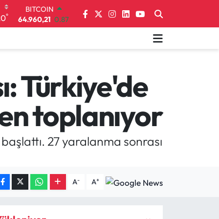
DOLAR
°
20
47,7436
0.18
EURO
55,2510
0.32
STERLİN
64,4811
0.38
GRAM ALTIN
: Türkiye'de
6648.99
2.59
BİST100
len toplanıyor
13.773
-19
başlattı. 27 yaralanma sonrası
-
+
A
A