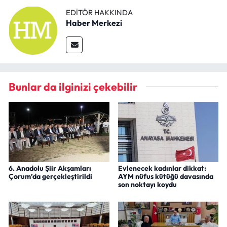
EDITÖR HAKKINDA
Haber Merkezi
Bunlar da ilginizi çekebilir
6. Anadolu Şiir Akşamları
Evlenecek kadınlar dikkat:
Çorum’da gerçekleştirildi
AYM nüfus kütüğü davasında
son noktayı koydu