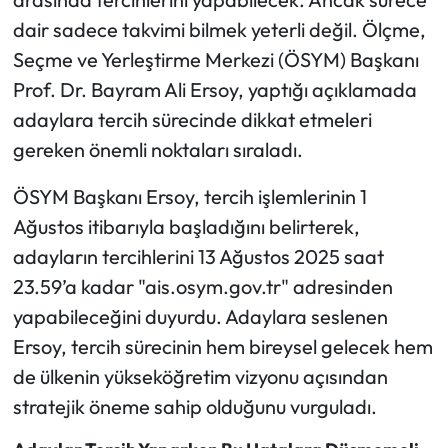
dair sadece takvimi bilmek yeterli değil. Ölçme,
Mecitözü Haberleri
Seçme ve Yerleştirme Merkezi (ÖSYM) Başkanı
Prof. Dr. Bayram Ali Ersoy, yaptığı açıklamada
Oğuzlar Haberleri
adaylara tercih sürecinde dikkat etmeleri
gereken önemli noktaları sıraladı.
Ortaköy Haberleri
ÖSYM Başkanı Ersoy, tercih işlemlerinin 1
Osmancık Haberleri
Ağustos itibarıyla başladığını belirterek,
Otomotiv
adayların tercihlerini 13 Ağustos 2025 saat
23.59’a kadar "ais.osym.gov.tr" adresinden
Resmi İlan
yapabileceğini duyurdu. Adaylara seslenen
Ersoy, tercih sürecinin hem bireysel gelecek hem
Resmi Reklam
de ülkenin yükseköğretim vizyonu açısından
Sağlık
stratejik öneme sahip olduğunu vurguladı.