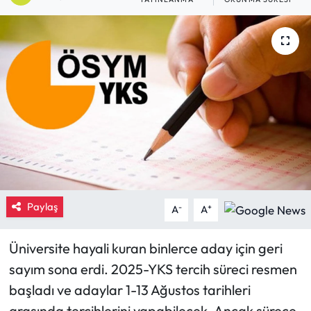
Eğitim
Ekonomi
Güncel
İskilip Haberleri
Kargı Haberleri
Kimdir?
Paylaş
-
+
A
A
Kültür Sanat
Üniversite hayali kuran binlerce aday için geri
sayım sona erdi. 2025-YKS tercih süreci resmen
Laçin Haberleri
başladı ve adaylar 1-13 Ağustos tarihleri
Magazin
arasında tercihlerini yapabilecek. Ancak sürece