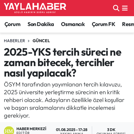
Alaca Haberleri
Çorum Nöbetçi Eczaneler
Çorum
Son Dakika
Osmancık
Çorum FK
Resmi
Bayat Haberleri
Çorum Hava Durumu
HABERLER
GÜNCEL
2025-YKS tercih süreci ne
Bilgi - Keşfet Haberleri
Çorum Namaz Vakitleri
zaman bitecek, tercihler
Bilim ve Teknoloji
Çorum Trafik Yoğunluk Haritası
nasıl yapılacak?
Boğazkale Haberleri
TFF 1.Lig Puan Durumu ve Fikstür
ÖSYM tarafından yayımlanan tercih kılavuzu,
2025 üniversite yerleştirme sürecinin en kritik
Çorum Haberleri
Tüm Manşetler
rehberi olacak. Adayların özellikle özel koşullar
ve başarı sıralamalarını dikkatle incelemesi
Çorum Son Dakika Haberleri
Son Dakika Haberleri
gerekiyor.
Dodurga Haberleri
Haber Arşivi
HABER MERKEZI
01.08.2025 - 17:28
3 DK
EDITÖR
YAYINLANMA
OKUNMA SÜRESI