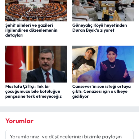
Şehit aileleri ve gazileri
Güneyalıç Köyü heyetinden
ilgilendiren düzenlemenin
Duran Bıyık’a ziyaret
detayları
Mustafa Çiftçi: Tek bir
Cansever’in son isteği ortaya
çocuğumuzu bile kötülüğün
çıktı: Cenazesi için o ülkeye
pençesine terk etmeyeceğiz
gidiliyor
Yorumlar