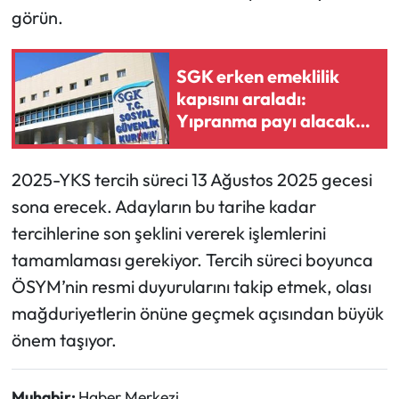
görün.
SGK erken emeklilik
kapısını araladı:
Yıpranma payı alacak
meslekler belli oldu
2025-YKS tercih süreci 13 Ağustos 2025 gecesi
sona erecek. Adayların bu tarihe kadar
tercihlerine son şeklini vererek işlemlerini
tamamlaması gerekiyor. Tercih süreci boyunca
ÖSYM’nin resmi duyurularını takip etmek, olası
mağduriyetlerin önüne geçmek açısından büyük
önem taşıyor.
Muhabir:
Haber Merkezi