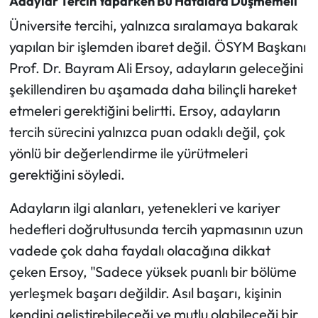
Adaylar Tercih Yaparken Bu Hatalara Düşmemeli
Siyaset
Üniversite tercihi, yalnızca sıralamaya bakarak
Spor
yapılan bir işlemden ibaret değil. ÖSYM Başkanı
Prof. Dr. Bayram Ali Ersoy, adayların geleceğini
Sungurlu Haberleri
şekillendiren bu aşamada daha bilinçli hareket
etmeleri gerektiğini belirtti. Ersoy, adayların
Turizm
tercih sürecini yalnızca puan odaklı değil, çok
Uğurludağ Haberleri
yönlü bir değerlendirme ile yürütmeleri
gerektiğini söyledi.
Yaşam
Adayların ilgi alanları, yetenekleri ve kariyer
Yayla Haber
hedefleri doğrultusunda tercih yapmasının uzun
vadede çok daha faydalı olacağına dikkat
Yemek Tarifleri
çeken Ersoy, "Sadece yüksek puanlı bir bölüme
yerleşmek başarı değildir. Asıl başarı, kişinin
Yerel Haberler
kendini geliştirebileceği ve mutlu olabileceği bir