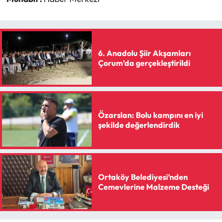
6. Anadolu Şiir Akşamları
Çorum’da gerçekleştirildi
Özarslan: Bolu kampını en iyi
şekilde değerlendirdik
Ortaköy Belediyesi’nden
Cemevlerine Malzeme Desteği