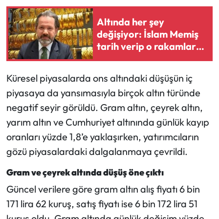
Altında her şey
Mecitözü Haberleri
değişiyor: İslam Memiş
tarih verip o rakamları
Oğuzlar Haberleri
tek tek açıkladı
Ortaköy Haberleri
Küresel piyasalarda ons altındaki düşüşün iç
piyasaya da yansımasıyla birçok altın türünde
Osmancık Haberleri
negatif seyir görüldü. Gram altın, çeyrek altın,
yarım altın ve Cumhuriyet altınında günlük kayıp
Otomotiv
oranları yüzde 1,8’e yaklaşırken, yatırımcıların
Resmi İlan
gözü piyasalardaki dalgalanmaya çevrildi.
Gram ve çeyrek altında düşüş öne çıktı
Resmi Reklam
Güncel verilere göre gram altın alış fiyatı 6 bin
Sağlık
171 lira 62 kuruş, satış fiyatı ise 6 bin 172 lira 51
kuruş oldu. Gram altında günlük değişim yüzde