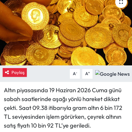
Eğitim
Ekonomi
Güncel
İskilip Haberleri
Kargı Haberleri
Paylaş
-
+
A
A
Kimdir?
Altın piyasasında 19 Haziran 2026 Cuma günü
sabah saatlerinde aşağı yönlü hareket dikkat
Kültür Sanat
çekti. Saat 09.38 itibarıyla gram altın 6 bin 172
Laçin Haberleri
TL seviyesinden işlem görürken, çeyrek altının
satış fiyatı 10 bin 92 TL’ye geriledi.
Magazin