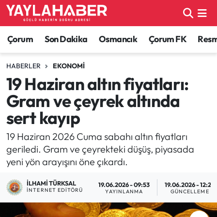
Alaca Haberleri
Çorum Nöbetçi Eczaneler
Çorum
Son Dakika
Osmancık
Çorum FK
Resmi
Bayat Haberleri
Çorum Hava Durumu
HABERLER
EKONOMI
19 Haziran altın fiyatları:
Bilgi - Keşfet Haberleri
Çorum Namaz Vakitleri
Gram ve çeyrek altında
Bilim ve Teknoloji
Çorum Trafik Yoğunluk Haritası
sert kayıp
Boğazkale Haberleri
TFF 1.Lig Puan Durumu ve Fikstür
19 Haziran 2026 Cuma sabahı altın fiyatları
geriledi. Gram ve çeyrekteki düşüş, piyasada
Çorum Haberleri
Tüm Manşetler
yeni yön arayışını öne çıkardı.
İLHAMI TÜRKSAL
Çorum Son Dakika Haberleri
Son Dakika Haberleri
19.06.2026 - 09:53
19.06.2026 - 12:26
İNTERNET EDITÖRÜ
YAYINLANMA
GÜNCELLEME
Dodurga Haberleri
Haber Arşivi