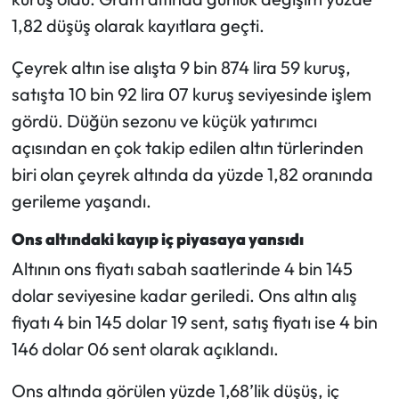
Siyaset
1,82 düşüş olarak kayıtlara geçti.
Spor
Çeyrek altın ise alışta 9 bin 874 lira 59 kuruş,
satışta 10 bin 92 lira 07 kuruş seviyesinde işlem
Sungurlu Haberleri
gördü. Düğün sezonu ve küçük yatırımcı
Turizm
açısından en çok takip edilen altın türlerinden
biri olan çeyrek altında da yüzde 1,82 oranında
Uğurludağ Haberleri
gerileme yaşandı.
Yaşam
Ons altındaki kayıp iç piyasaya yansıdı
Altının ons fiyatı sabah saatlerinde 4 bin 145
Yayla Haber
dolar seviyesine kadar geriledi. Ons altın alış
fiyatı 4 bin 145 dolar 19 sent, satış fiyatı ise 4 bin
Yemek Tarifleri
146 dolar 06 sent olarak açıklandı.
Yerel Haberler
Ons altında görülen yüzde 1,68’lik düşüş, iç