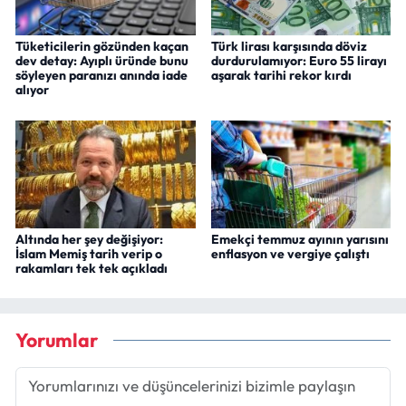
Tüketicilerin gözünden kaçan
Türk lirası karşısında döviz
dev detay: Ayıplı üründe bunu
durdurulamıyor: Euro 55 lirayı
söyleyen paranızı anında iade
aşarak tarihi rekor kırdı
alıyor
Altında her şey değişiyor:
Emekçi temmuz ayının yarısını
İslam Memiş tarih verip o
enflasyon ve vergiye çalıştı
rakamları tek tek açıkladı
Yorumlar