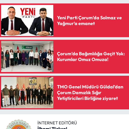
Yeni Parti Çorum’da Solmaz ve
Yağmur’a emanet
Çorum’da Bağımlılığa Geçit Yok:
Kurumlar Omuz Omuza!
TMO Genel Müdürü Güldal’dan
Çorum Damızlık Sığır
Yetiştiricileri Birliğine ziyaret
İNTERNET EDITÖRÜ
İlhami Türksal