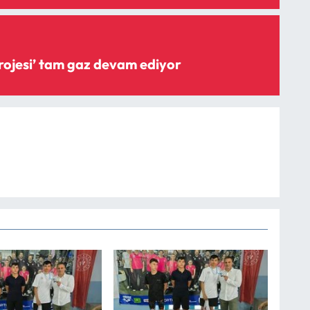
‘Şişme savak projesi’ tam gaz devam ediyor