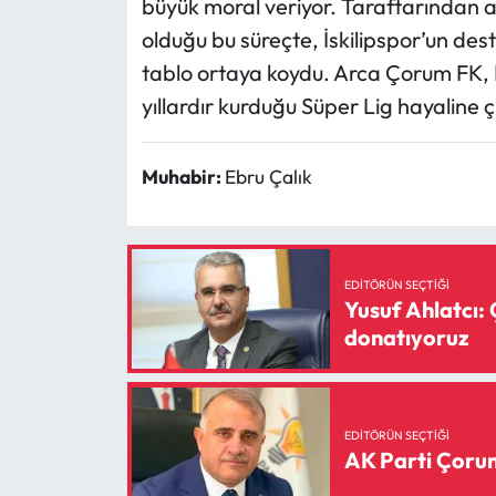
büyük moral veriyor. Taraftarından a
olduğu bu süreçte, İskilipspor’un de
tablo ortaya koydu. Arca Çorum FK, 
yıllardır kurduğu Süper Lig hayaline 
Muhabir:
Ebru Çalık
EDITÖRÜN SEÇTIĞI
Yusuf Ahlatcı: 
donatıyoruz
EDITÖRÜN SEÇTIĞI
AK Parti Çorum 