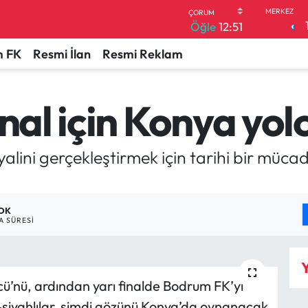
Öğle
12:51
 FK
Resmi İlan
Resmi Reklam
inal için Konya yol
yalini gerçekleştirmek için tarihi bir mü
.
 DK
 SÜRESI
Y
ü’nü, ardından yarı finalde Bodrum FK’yı
ı-siyahlılar, şimdi gözünü Konya’da oynanacak