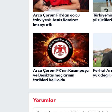
Arca Çorum FK’dan golcü
Türkiye’ni
takviyesi: Jesús Ramírez
yüzücüler
imzayı attı
Arca Çorum FK’nın Kasımpaşa
Ferhat Arı
ve Beşiktaş maçlarının
yük değil,
tarihleri belli oldu
Yorumlar