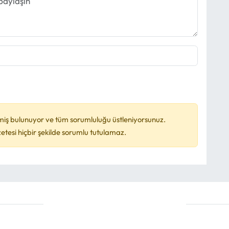
miş bulunuyor ve tüm sorumluluğu üstleniyorsunuz.
esi hiçbir şekilde sorumlu tutulamaz.