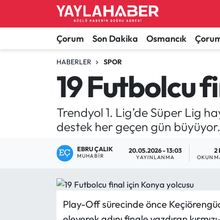
Alaca Haberleri
Çorum Nöbetçi Eczaneler
Çorum
Son Dakika
Osmancık
Çorum
Bayat Haberleri
Çorum Hava Durumu
HABERLER
SPOR
19 Futbolcu f
Bilgi - Keşfet Haberleri
Çorum Namaz Vakitleri
Trendyol 1. Lig’de Süper Lig ha
Bilim ve Teknoloji
Çorum Trafik Yoğunluk Haritası
destek her geçen gün büyüyor
Boğazkale Haberleri
TFF 1.Lig Puan Durumu ve Fikstür
EBRU ÇALIK
20.05.2026 - 13:03
2
MUHABIR
YAYINLANMA
OKUNMA
Çorum Haberleri
Tüm Manşetler
Çorum Son Dakika Haberleri
Son Dakika Haberleri
Play-Off sürecinde önce Keçiörengüc
Dodurga Haberleri
Haber Arşivi
eleyerek adını finale yazdıran kırmız