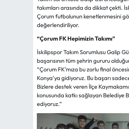
takımları arasında da dikkat çekti. İsk
Mecitözü Haberleri
Çorum futbolunun kenetlenmesini gös
değerlendiriliyor.
Oğuzlar Haberleri
“Çorum FK Hepimizin Takımı”
Ortaköy Haberleri
İskilipspor Takım Sorumlusu Galip G
Osmancık Haberleri
başarısının tüm şehrin gururu olduğunu
“Çorum FK’mıza bu zorlu final öncesi
Otomotiv
Konya’ya gidiyoruz. Bu başarı sadece
Bizlere destek veren İlçe Kaymakamı
Resmi İlan
konusunda katkı sağlayan Belediye Ba
Resmi Reklam
ediyoruz.”
Sağlık