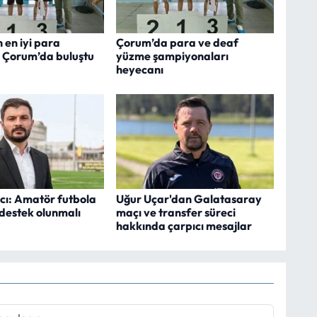
n en iyi para
Çorum’da para ve deaf
i Çorum’da buluştu
yüzme şampiyonaları
heyecanı
cı: Amatör futbola
Uğur Uçar'dan Galatasaray
 destek olunmalı
maçı ve transfer süreci
hakkında çarpıcı mesajlar