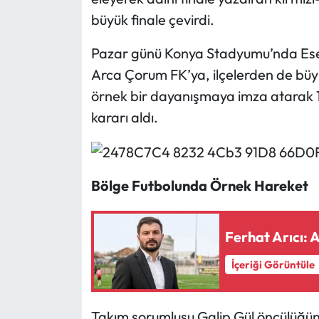
büyük finale çevirdi.
Eğitim
Pazar günü Konya Stadyumu’nda Esenl
Ekonomi
Arca Çorum FK’ya, ilçelerden de büyü
örnek bir dayanışmaya imza atarak 19
Güncel
kararı aldı.
İskilip Haberleri
Kargı Haberleri
Bölge Futbolunda Örnek Hareket
Kimdir?
Ferhat Arıcı: 
Kültür Sanat
İçeriği Görüntüle
Laçin Haberleri
Takım sorumlusu Galip Gül öncülüğün
Magazin