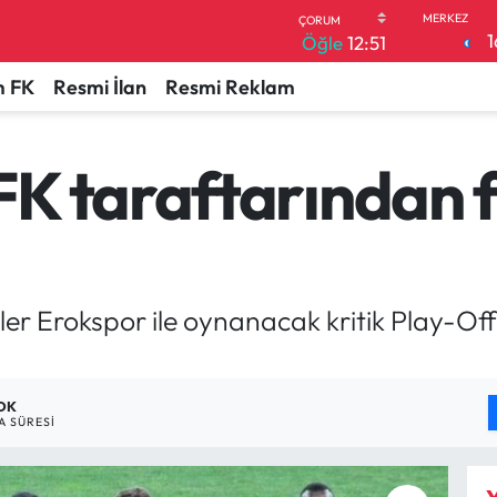
1
Öğle
12:51
 FK
Resmi İlan
Resmi Reklam
K taraftarından f
r Erokspor ile oynanacak kritik Play-Off 
 DK
 SÜRESI