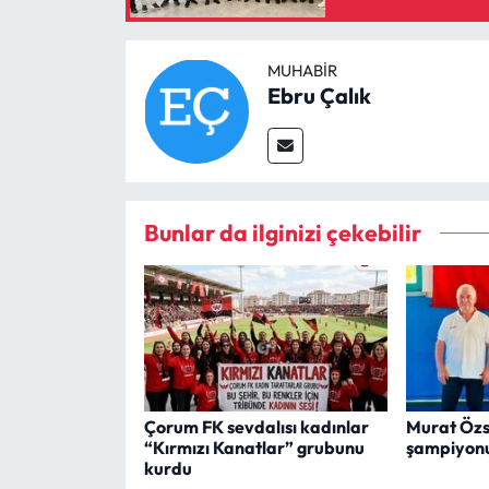
MUHABIR
Ebru Çalık
Bunlar da ilginizi çekebilir
Çorum FK sevdalısı kadınlar
Murat Özs
“Kırmızı Kanatlar” grubunu
şampiyonu
kurdu