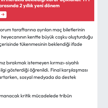
arasında 2 yıllık yeni dönem
rum taraftarına ayrılan maç biletlerinin
nal heyecanının kentte büyük coşku oluşturduğu
n içerisinde tükenmesinin beklendiği ifade
nız bırakmak istemeyen kırmızı-siyahlı
ilgi gösterdiği öğrenildi. Final karşılaşması
artarken, sosyal medyada da destek
nanacak kritik mücadelede tribün