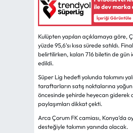
ile dev marka 
Mecitözü Haberleri
İçeriği Görüntüle
Oğuzlar Haberleri
Kulüpten yapılan açıklamaya göre, Ço
Ortaköy Haberleri
yüzde 95,6’sı kısa sürede satıldı. Fi
belirtilirken, kalan 716 biletin de gü
Osmancık Haberleri
edildi.
Otomotiv
Süper Lig hedefi yolunda takımını yal
taraftarların satış noktalarına yoğun 
Resmi İlan
öncesinde şehirde heyecan giderek 
paylaşımları dikkat çekti.
Resmi Reklam
Arca Çorum FK camiası, Konya’da oy
Sağlık
desteğiyle takımın yanında olacak.