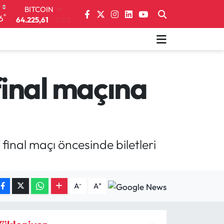
64.225,61
-0.63
DOLAR
°
6
47,6704
0
EURO
55,0406
-0.08
STERLİN
64,2143
0
inal maçına
GRAM ALTIN
6510.40
0.45
BİST100
13.799
70
final maçı öncesinde biletleri
-
+
A
A