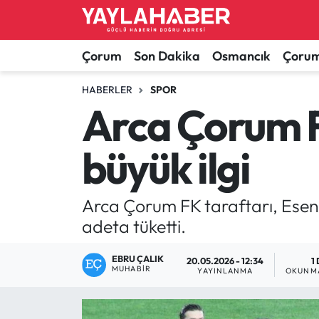
Alaca Haberleri
Çorum Nöbetçi Eczaneler
Çorum
Son Dakika
Osmancık
Çorum
Bayat Haberleri
Çorum Hava Durumu
HABERLER
SPOR
Arca Çorum F
Bilgi - Keşfet Haberleri
Çorum Namaz Vakitleri
büyük ilgi
Bilim ve Teknoloji
Çorum Trafik Yoğunluk Haritası
Boğazkale Haberleri
TFF 1.Lig Puan Durumu ve Fikstür
Arca Çorum FK taraftarı, Esenle
adeta tüketti.
Çorum Haberleri
Tüm Manşetler
EBRU ÇALIK
20.05.2026 - 12:34
1
MUHABIR
Çorum Son Dakika Haberleri
Son Dakika Haberleri
YAYINLANMA
OKUNMA
Dodurga Haberleri
Haber Arşivi