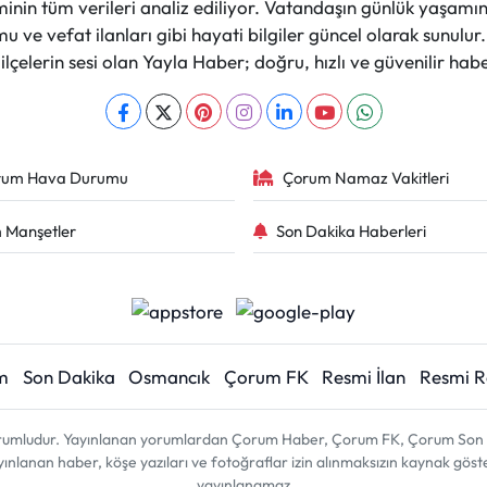
nin tüm verileri analiz ediliyor. Vatandaşın günlük yaşamını
 ve vefat ilanları gibi hayati bilgiler güncel olarak sunulu
çelerin sesi olan Yayla Haber; doğru, hızlı ve güvenilir haber
rum Hava Durumu
Çorum Namaz Vakitleri
 Manşetler
Son Dakika Haberleri
m
Son Dakika
Osmancık
Çorum FK
Resmi İlan
Resmi 
sorumludur. Yayınlanan yorumlardan Çorum Haber, Çorum FK, Çorum Son D
 yayınlanan haber, köşe yazıları ve fotoğraflar izin alınmaksızın kaynak gös
yayınlanamaz