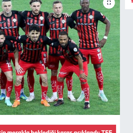
Y
in merakla beklediği karar açıklandı: TFF