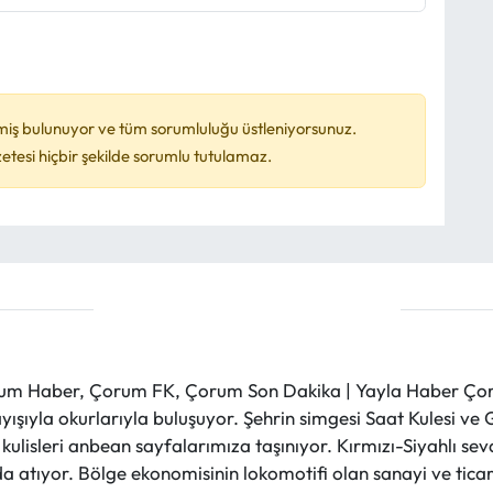
miş bulunuyor ve tüm sorumluluğu üstleniyorsunuz.
esi hiçbir şekilde sorumlu tutulamaz.
m Haber, Çorum FK, Çorum Son Dakika | Yayla Haber Çorum
layışıyla okurlarıyla buluşuyor. Şehrin simgesi Saat Kulesi 
et kulisleri anbean sayfalarımıza taşınıyor. Kırmızı-Siyahlı s
a atıyor. Bölge ekonomisinin lokomotifi olan sanayi ve ticare