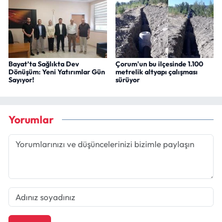
Bayat’ta Sağlıkta Dev
Çorum'un bu ilçesinde 1.100
Dönüşüm: Yeni Yatırımlar Gün
metrelik altyapı çalışması
Sayıyor!
sürüyor
Yorumlar