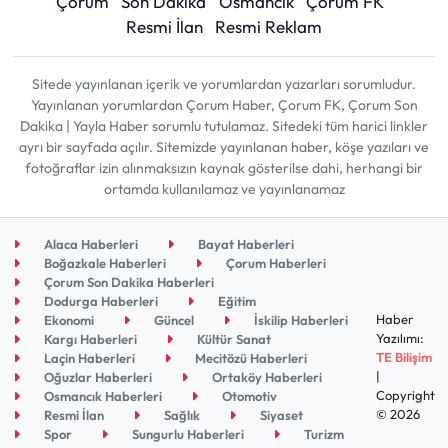
Çorum
Son Dakika
Osmancık
Çorum FK
Resmi İlan
Resmi Reklam
Sitede yayınlanan içerik ve yorumlardan yazarları sorumludur.
Yayınlanan yorumlardan Çorum Haber, Çorum FK, Çorum Son
Dakika | Yayla Haber sorumlu tutulamaz. Sitedeki tüm harici linkler
ayrı bir sayfada açılır. Sitemizde yayınlanan haber, köşe yazıları ve
fotoğraflar izin alınmaksızın kaynak gösterilse dahi, herhangi bir
ortamda kullanılamaz ve yayınlanamaz
Alaca Haberleri
Bayat Haberleri
Boğazkale Haberleri
Çorum Haberleri
Çorum Son Dakika Haberleri
Dodurga Haberleri
Eğitim
Haber
Ekonomi
Güncel
İskilip Haberleri
Yazılımı:
Kargı Haberleri
Kültür Sanat
TE Bilişim
Laçin Haberleri
Mecitözü Haberleri
|
Oğuzlar Haberleri
Ortaköy Haberleri
Copyright
Osmancık Haberleri
Otomotiv
© 2026
Resmi İlan
Sağlık
Siyaset
Spor
Sungurlu Haberleri
Turizm