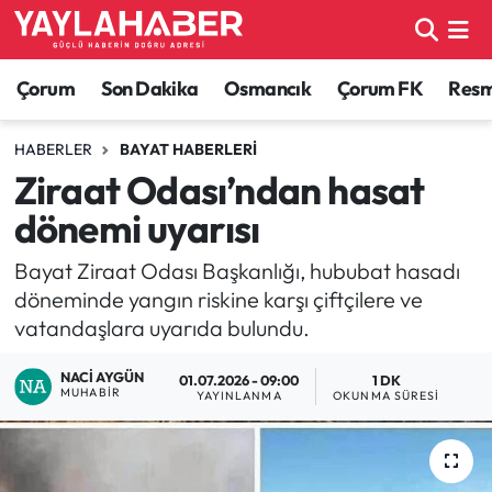
Alaca Haberleri
Çorum Nöbetçi Eczaneler
Çorum
Son Dakika
Osmancık
Çorum FK
Resmi
Bayat Haberleri
Çorum Hava Durumu
HABERLER
BAYAT HABERLERI
Ziraat Odası’ndan hasat
Bilgi - Keşfet Haberleri
Çorum Namaz Vakitleri
dönemi uyarısı
Bilim ve Teknoloji
Çorum Trafik Yoğunluk Haritası
Bayat Ziraat Odası Başkanlığı, hububat hasadı
döneminde yangın riskine karşı çiftçilere ve
Boğazkale Haberleri
TFF 1.Lig Puan Durumu ve Fikstür
vatandaşlara uyarıda bulundu.
Çorum Haberleri
Tüm Manşetler
NACI AYGÜN
01.07.2026 - 09:00
1 DK
MUHABIR
YAYINLANMA
OKUNMA SÜRESI
Çorum Son Dakika Haberleri
Son Dakika Haberleri
Dodurga Haberleri
Haber Arşivi