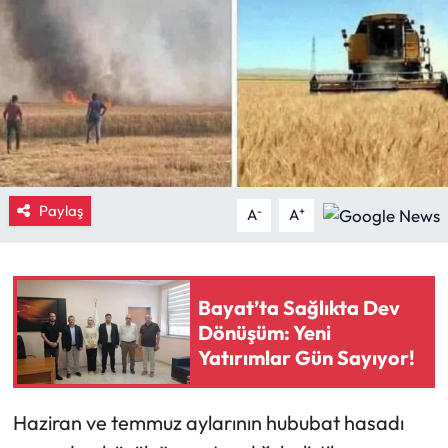
Eğitim
Ekonomi
Güncel
İskilip Haberleri
Paylaş
-
+
A
A
Kargı Haberleri
Kimdir?
Bayat’ta Sağlıkta Dev
Dönüşüm: Yeni
Kültür Sanat
Yatırımlar Gün Sayıyor!
Laçin Haberleri
Haziran ve temmuz aylarının hububat hasadı
Magazin