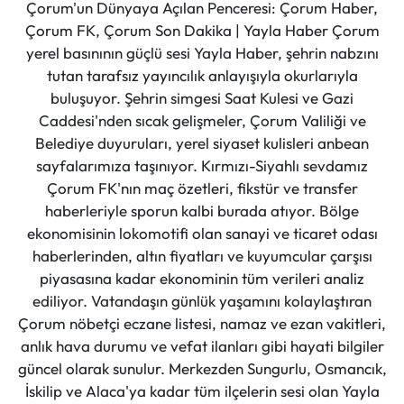
Çorum'un Dünyaya Açılan Penceresi: Çorum Haber,
Çorum FK, Çorum Son Dakika | Yayla Haber Çorum
yerel basınının güçlü sesi Yayla Haber, şehrin nabzını
tutan tarafsız yayıncılık anlayışıyla okurlarıyla
buluşuyor. Şehrin simgesi Saat Kulesi ve Gazi
Caddesi'nden sıcak gelişmeler, Çorum Valiliği ve
Belediye duyuruları, yerel siyaset kulisleri anbean
sayfalarımıza taşınıyor. Kırmızı-Siyahlı sevdamız
Çorum FK'nın maç özetleri, fikstür ve transfer
haberleriyle sporun kalbi burada atıyor. Bölge
ekonomisinin lokomotifi olan sanayi ve ticaret odası
haberlerinden, altın fiyatları ve kuyumcular çarşısı
piyasasına kadar ekonominin tüm verileri analiz
ediliyor. Vatandaşın günlük yaşamını kolaylaştıran
Çorum nöbetçi eczane listesi, namaz ve ezan vakitleri,
anlık hava durumu ve vefat ilanları gibi hayati bilgiler
güncel olarak sunulur. Merkezden Sungurlu, Osmancık,
İskilip ve Alaca'ya kadar tüm ilçelerin sesi olan Yayla