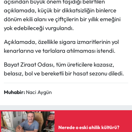
açısından büyük önem taşıdığı belirtilen
açıklamada, küçük bir dikkatsizliğin binlerce
Mecitözü Haberleri
dönüm ekili alanı ve çiftçilerin bir yıllık emeğini
yok edebileceği vurgulandı.
Oğuzlar Haberleri
Açıklamada, özellikle sigara izmaritlerinin yol
Ortaköy Haberleri
kenarlarına ve tarlalara atılmaması istendi.
Osmancık Haberleri
Bayat Ziraat Odası, tüm üreticilere kazasız,
belasız, bol ve bereketli bir hasat sezonu diledi.
Otomotiv
Resmi İlan
Muhabir:
Naci Aygün
Resmi Reklam
Sağlık
Nerede o eski ahilik kültürü?