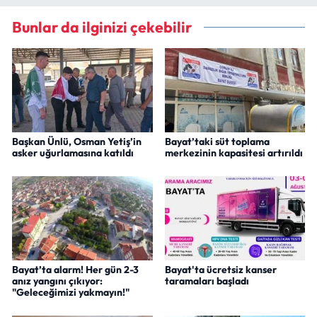
Bunlar da ilginizi çekebilir
Başkan Ünlü, Osman Yetiş’in
Bayat’taki süt toplama
asker uğurlamasına katıldı
merkezinin kapasitesi artırıldı
Bayat’ta alarm! Her gün 2-3
Bayat'ta ücretsiz kanser
anız yangını çıkıyor:
taramaları başladı
"Geleceğimizi yakmayın!"