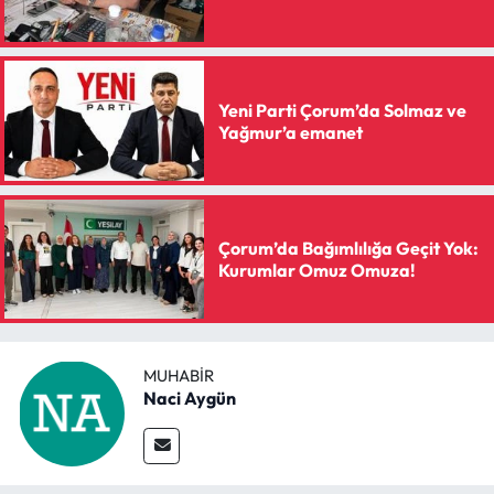
Siyaset
Spor
Yeni Parti Çorum’da Solmaz ve
Sungurlu Haberleri
Yağmur’a emanet
Turizm
Uğurludağ Haberleri
Çorum’da Bağımlılığa Geçit Yok:
Kurumlar Omuz Omuza!
Yaşam
Yayla Haber
MUHABIR
Naci Aygün
Yemek Tarifleri
Yerel Haberler