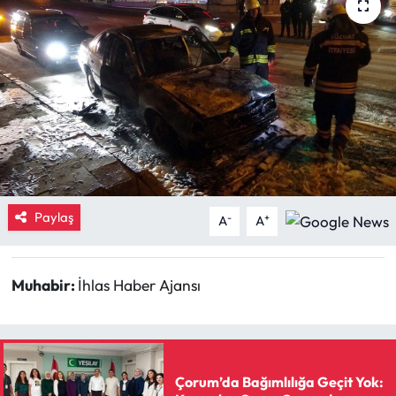
Eğitim
Ekonomi
Güncel
İskilip Haberleri
Kargı Haberleri
Paylaş
-
+
A
A
Kimdir?
Muhabir:
İhlas Haber Ajansı
Kültür Sanat
Laçin Haberleri
Çorum’da Bağımlılığa Geçit Yok:
Magazin