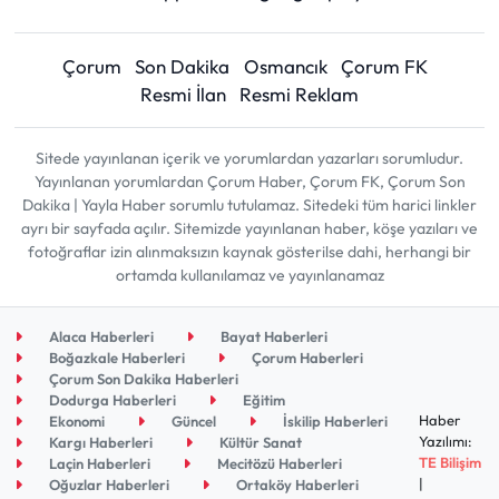
Çorum
Son Dakika
Osmancık
Çorum FK
Resmi İlan
Resmi Reklam
Sitede yayınlanan içerik ve yorumlardan yazarları sorumludur.
Yayınlanan yorumlardan Çorum Haber, Çorum FK, Çorum Son
Dakika | Yayla Haber sorumlu tutulamaz. Sitedeki tüm harici linkler
ayrı bir sayfada açılır. Sitemizde yayınlanan haber, köşe yazıları ve
fotoğraflar izin alınmaksızın kaynak gösterilse dahi, herhangi bir
ortamda kullanılamaz ve yayınlanamaz
Alaca Haberleri
Bayat Haberleri
Boğazkale Haberleri
Çorum Haberleri
Çorum Son Dakika Haberleri
Dodurga Haberleri
Eğitim
Haber
Ekonomi
Güncel
İskilip Haberleri
Yazılımı:
Kargı Haberleri
Kültür Sanat
TE Bilişim
Laçin Haberleri
Mecitözü Haberleri
|
Oğuzlar Haberleri
Ortaköy Haberleri