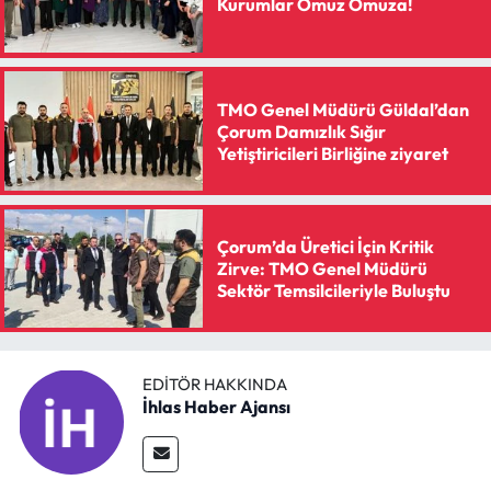
Kurumlar Omuz Omuza!
Mecitözü Haberleri
Oğuzlar Haberleri
TMO Genel Müdürü Güldal’dan
Çorum Damızlık Sığır
Yetiştiricileri Birliğine ziyaret
Ortaköy Haberleri
Osmancık Haberleri
Çorum’da Üretici İçin Kritik
Zirve: TMO Genel Müdürü
Otomotiv
Sektör Temsilcileriyle Buluştu
Resmi İlan
EDITÖR HAKKINDA
Resmi Reklam
İhlas Haber Ajansı
Sağlık