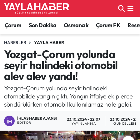
Alaca Haberleri
Çorum Nöbetçi Eczaneler
Çorum
Son Dakika
Osmancık
Çorum FK
Resmi
Bayat Haberleri
Çorum Hava Durumu
HABERLER
YAYLA HABER
Yozgat-Çorum yolunda
Bilgi - Keşfet Haberleri
Çorum Namaz Vakitleri
seyir halindeki otomobil
Bilim ve Teknoloji
Çorum Trafik Yoğunluk Haritası
alev alev yandı!
Boğazkale Haberleri
TFF 1.Lig Puan Durumu ve Fikstür
Yozgat-Çorum yolunda seyir halindeki
otomobilde yangın çıktı. Yangın itfaiye ekiplerce
Çorum Haberleri
Tüm Manşetler
söndürülürken otomobil kullanılamaz hale geldi.
İHLAS HABER AJANSI
Çorum Son Dakika Haberleri
Son Dakika Haberleri
23.10.2024 - 22:07
23.10.2024 - 22:
EDITÖR
YAYINLANMA
GÜNCELLEME
Dodurga Haberleri
Haber Arşivi