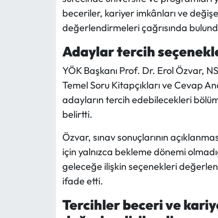
beceriler, kariyer imkânları ve değiş
Mecitözü Haberleri
değerlendirmeleri çağrısında bulund
Oğuzlar Haberleri
Adaylar tercih seçenekl
YÖK Başkanı Prof. Dr. Erol Özvar, N
Ortaköy Haberleri
Temel Soru Kitapçıkları ve Cevap An
Osmancık Haberleri
adayların tercih edebilecekleri bölü
belirtti.
Otomotiv
Özvar, sınav sonuçlarının açıklanm
Resmi İlan
için yalnızca bekleme dönemi olmadı
geleceğe ilişkin seçenekleri değerle
Resmi Reklam
ifade etti.
Sağlık
Tercihler beceri ve kari