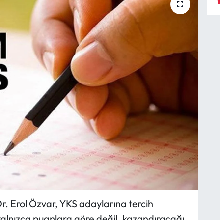
Y
r. Erol Özvar, YKS adaylarına tercih
yalnızca puanlara göre değil, kazandıracağı