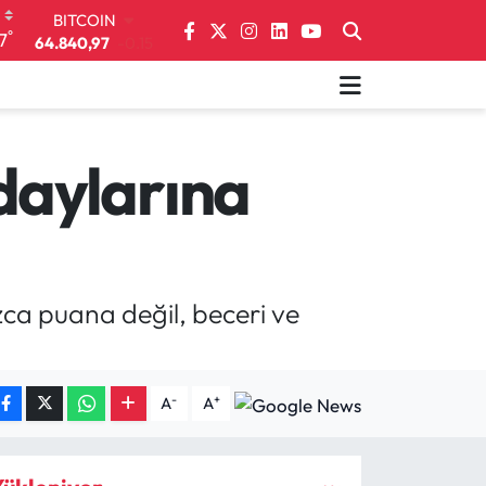
DOLAR
°
7
47,7436
0.18
EURO
55,2510
0.32
STERLİN
64,4811
0.38
GRAM ALTIN
daylarına
6660.55
0
BİST100
13.779
-14
BITCOIN
64.840,97
-0.15
zca puana değil, beceri ve
-
+
A
A