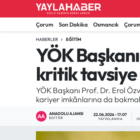
Alaca Haberleri
Çorum Nöbetçi Eczaneler
Çorum
Son Dakika
Osmancık
Çorum
Bayat Haberleri
Çorum Hava Durumu
HABERLER
EĞITIM
YÖK Başkanı
Bilgi - Keşfet Haberleri
Çorum Namaz Vakitleri
kritik tavsiye
Bilim ve Teknoloji
Çorum Trafik Yoğunluk Haritası
Boğazkale Haberleri
TFF 1.Lig Puan Durumu ve Fikstür
YÖK Başkanı Prof. Dr. Erol Özv
kariyer imkânlarına da bakmala
Çorum Haberleri
Tüm Manşetler
ANADOLU AJANSI
22.06.2026 - 17:07
EDITÖR
Çorum Son Dakika Haberleri
Son Dakika Haberleri
YAYINLANMA
O
Dodurga Haberleri
Haber Arşivi