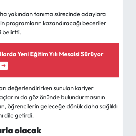
 daha yakından tanıma sürecinde adaylara
rin programların kazandıracağı beceriler
belirtti.
arda Yeni Eğitim Yılı Mesaisi Sürüyor
rı değerlendirirken sunulan kariyer
yaçlarını da göz önünde bulundurmasının
ın, öğrencilerin geleceğe dönük daha sağlıklı
 dile getirdi.
rla olacak