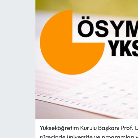
Eğitim
Ekonomi
Güncel
İskilip Haberleri
Kargı Haberleri
Kimdir?
Kültür Sanat
Laçin Haberleri
Yükseköğretim Kurulu Başkanı Prof. D
sürecinde üniversite ve programları 
Magazin