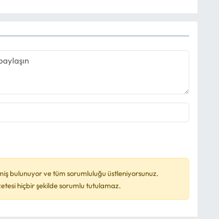
miş bulunuyor ve tüm sorumluluğu üstleniyorsunuz.
esi hiçbir şekilde sorumlu tutulamaz.