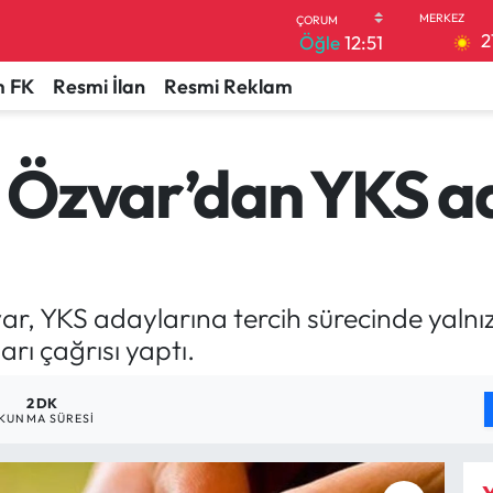
2
Öğle
12:51
 FK
Resmi İlan
Resmi Reklam
 Özvar’dan YKS a
ar, YKS adaylarına tercih sürecinde yalnı
rı çağrısı yaptı.
2 DK
KUNMA SÜRESI