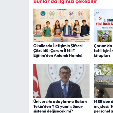
Bunlar da ilginizi çekebilir
Okullarda İletişimin Şifresi
Çorum’da 
Çözüldü: Çorum İl Millî
tatili için
Eğitim’den Anlamlı Hamle!
kitapları
Üniversite adaylarına Bakan
MEB’den d
Tekin’den YKS yanıtı: Sınav
müjdesi: 
sistemi değişecek mi?
personel 