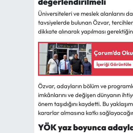
değerlendirilmeli
Siyaset
Üniversiteleri ve meslek alanlarını
Spor
tavsiyelerde bulunan Özvar, tercihle
dikkate alınarak yapılması gerektiğini 
Sungurlu Haberleri
Turizm
Çorum’da Okull
Uğurludağ Haberleri
İçeriği Görüntüle
Yaşam
Özvar, adayların bölüm ve programla
Yayla Haber
imkânlarını ve değişen dünyanın ihti
önem taşıdığını kaydetti. Bu yaklaşım
Yemek Tarifleri
kararlar almasına katkı sağlayacağını
Yerel Haberler
YÖK yaz boyunca adayla