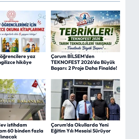
öğrencilere yaz
Çorum BİLSEM’den
 İngilizce hikâye
TEKNOFEST 2026’da Büyük
Başarı: 2 Proje Daha Finalde!
ev istihdam
Çorum’da Okullarda Yeni
Tam 60 binden fazla
Eğitim Yılı Mesaisi Sürüyor
alınacak