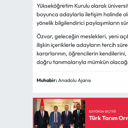
Yükseköğretim Kurulu olarak üniversitel
boyunca adaylarla iletişim halinde ol
yönelik bilgilendirici paylaşımların sü
Özvar, geleceğin meslekleri, yeni aç
ilişkin içeriklerle adayların tercih sür
kararlarının, öğrencilerin kendilerini, 
doğru tanımalarıyla mümkün olacağın
Muhabir:
Anadolu Ajansı
EDITÖRÜN SEÇTIĞI
Türk Tarım Orm