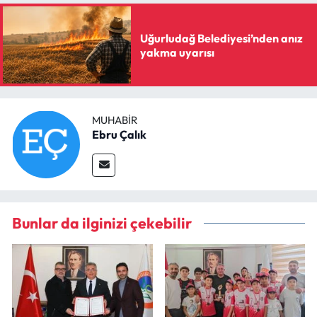
Uğurludağ Belediyesi’nden anız
yakma uyarısı
MUHABIR
Ebru Çalık
Bunlar da ilginizi çekebilir