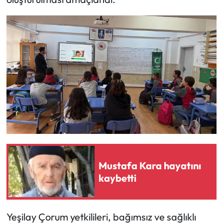
Mecitözü Haberleri
Oğuzlar Haberleri
Ortaköy Haberleri
Osmancık Haberleri
Otomotiv
Resmi İlan
Mustafa Kara hayatını
Resmi Reklam
kaybetti
Sağlık
Yeşilay Çorum yetkilileri, bağımsız ve sağlıklı