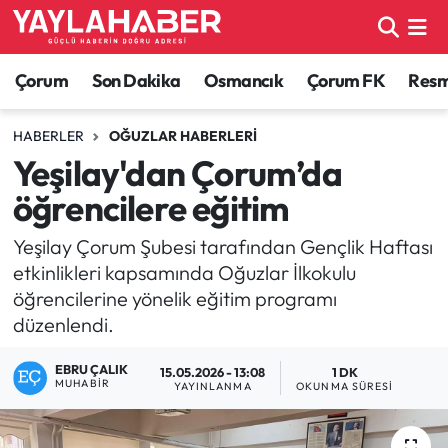
Alaca Haberleri
Çorum Nöbetçi Eczaneler
Çorum
Son Dakika
Osmancık
Çorum FK
Resmi
Bayat Haberleri
Çorum Hava Durumu
HABERLER
OĞUZLAR HABERLERI
Yeşilay'dan Çorum’da
Bilgi - Keşfet Haberleri
Çorum Namaz Vakitleri
öğrencilere eğitim
Bilim ve Teknoloji
Çorum Trafik Yoğunluk Haritası
Yeşilay Çorum Şubesi tarafından Gençlik Haftası
etkinlikleri kapsamında Oğuzlar İlkokulu
Boğazkale Haberleri
TFF 1.Lig Puan Durumu ve Fikstür
öğrencilerine yönelik eğitim programı
düzenlendi.
Çorum Haberleri
Tüm Manşetler
EBRU ÇALIK
15.05.2026 - 13:08
1 DK
Çorum Son Dakika Haberleri
Son Dakika Haberleri
MUHABIR
YAYINLANMA
OKUNMA SÜRESI
Dodurga Haberleri
Haber Arşivi