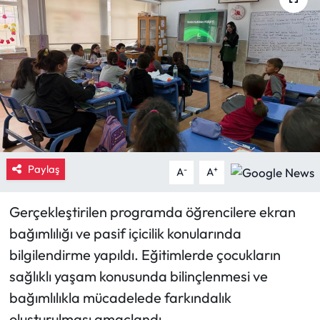
Eğitim
Ekonomi
Güncel
İskilip Haberleri
Paylaş
Kargı Haberleri
-
+
A
A
Kimdir?
Gerçekleştirilen programda öğrencilere ekran
bağımlılığı ve pasif içicilik konularında
Kültür Sanat
bilgilendirme yapıldı. Eğitimlerde çocukların
sağlıklı yaşam konusunda bilinçlenmesi ve
Laçin Haberleri
bağımlılıkla mücadelede farkındalık
Magazin
oluşturulması amaçlandı.