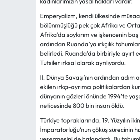
kadınlarımızın yasal hakları vardır.
Emperyalizm, kendi ülkesinde müsaa
bölünmüşlüğü pek çok Afrika ve Orta
Afrika’da soykırım ve işkencenin baş 
ardından Ruanda’ya ırkçılık tohumların
belirledi. Ruanda’da birbiriyle ayırt 
Tutsiler ırksal olarak ayrılıyordu.
II. Dünya Savaşı’nın ardından adım 
ekilen ırkçı-ayrımcı politikalardan ku
dünyanın gözleri önünde 1994’te yaş
neticesinde 800 bin insan öldü.
Türkiye topraklarında, 19. Yüzyılın i
İmparatorluğu’nun çöküş sürecinin hı
yeşermesini de hızlandırdı. Bu tohum