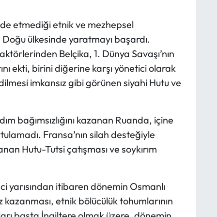
de etmediği etnik ve mezhepsel
 Doğu ülkesinde yaratmayı başardı.
aktörlerinden Belçika, 1. Dünya Savaşı’nın
ı ekti, birini diğerine karşı yönetici olarak
edilmesi imkansız gibi görünen siyahi Hutu ve
adım bağımsızlığını kazanan Ruanda, içine
rtulamadı. Fransa’nın silah desteğiyle
anan Hutu-Tutsi çatışması ve soykırım
kinci yarısından itibaren dönemin Osmanlı
z kazanması, etnik bölücülük tohumlarının
ları başta İngiltere olmak üzere, dönemin