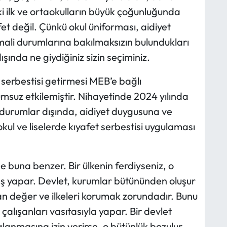
deki ilk ve ortaokulların büyük çoğunluğunda
fet değil. Çünkü okul üniforması, aidiyet
mali durumlarına bakılmaksızın bulundukları
ışında ne giydiğiniz sizin seçiminiz.
t serbestisi getirmesi MEB’e bağlı
umsuz etkilemiştir. Nihayetinde 2024 yılında
i durumlar dışında, aidiyet duygusuna ve
okul ve liselerde kıyafet serbestisi uygulaması
e buna benzer. Bir ülkenin ferdiyseniz, o
taş yapar. Devlet, kurumlar bütününden oluşur
an değer ve ilkeleri korumak zorundadır. Bunu
 çalışanları vasıtasıyla yapar. Bir devlet
lanmasına izin verirse, o bütünlük bozulur,