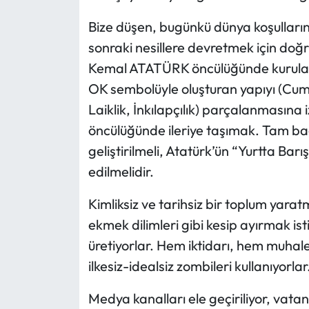
Bize düşen, bugünkü dünya koşulları
sonraki nesillere devretmek için do
Kemal ATATÜRK öncülüğünde kurulan 
OK sembolüyle oluşturan yapıyı (Cumhuri
Laiklik, İnkılapçılık) parçalanmasına
öncülüğünde ileriye taşımak. Tam bağım
geliştirilmeli, Atatürk’ün “Yurtta Barı
edilmelidir.
Kimliksiz ve tarihsiz bir toplum yarat
ekmek dilimleri gibi kesip ayırmak istiy
üretiyorlar. Hem iktidarı, hem muhale
ilkesiz-idealsiz zombileri kullanıyorlar
Medya kanalları ele geçiriliyor, vatan