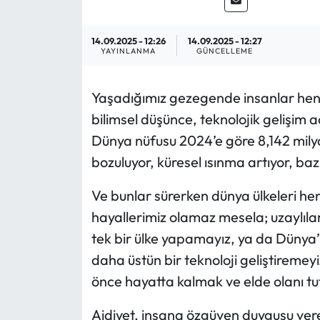
Eğitim
14.09.2025 - 12:26
14.09.2025 - 12:27
YAYINLANMA
GÜNCELLEME
Ekonomi
Yaşadığımız gezegende insanlar henüz 
Güncel
bilimsel düşünce, teknolojik gelişim a
İskilip Haberleri
Dünya nüfusu 2024’e göre 8,142 milya
bozuluyor, küresel ısınma artıyor, baz
Kargı Haberleri
Ve bunlar sürerken dünya ülkeleri h
Kimdir?
hayallerimiz olamaz mesela; uzaylılar 
tek bir ülke yapamayız, ya da Dünya’
Kültür Sanat
daha üstün bir teknoloji geliştiremey
önce hayatta kalmak ve elde olanı tu
Laçin Haberleri
Aidiyet, insana özgüven duygusu vere
Magazin