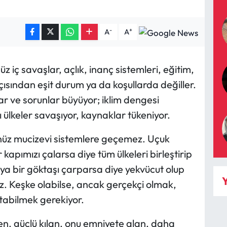
-
+
A
A
iç savaşlar, açlık, inanç sistemleri, eğitim,
çısından eşit durum ya da koşullarda değiller.
r ve sorunlar büyüyor; iklim dengesi
ı ülkeler savaşıyor, kaynaklar tükeniyor.
enüz mucizevi sistemlere geçemez. Uçuk
kapımızı çalarsa diye tüm ülkeleri birleştirip
ya bir göktaşı çarparsa diye yekvücut olup
Y
iz. Keşke olabilse, ancak gerçekçi olmak,
tabilmek gerekiyor.
n, güçlü kılan, onu emniyete alan, daha