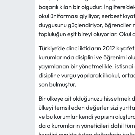
başarılı kılan bir olgudur. İngiltere’
Mecitözü Haberleri
okul üniforması giyiliyor, serbest kıya
duygusunu güçlendiriyor, öğrenciler 
Oğuzlar Haberleri
topluluğun eşit bireyi oluyorlar. Okul d
Ortaköy Haberleri
Türkiye’de dinci iktidarın 2012 kıyafe
kurumlarında disiplini ve öğrenimi ol
Osmancık Haberleri
yayımlanan bir yönetmelikle, istisna
disipline vurgu yapılarak ilkokul, orta
Otomotiv
son bulmuştur.
Resmi İlan
Bir ülkeye ait olduğunuzu hissetmek d
Resmi Reklam
ülkeyi temsil eden değerler sizi yurt
ve bu kurumlar kendi yapısını oluştur
Sağlık
da o kurumların yöneticileri dahil tüm
kendini ayakta tutan değerlerin balta