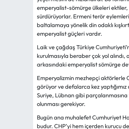
emperyalist-sömürge ülkeleri ektil
sürdürüyorlar. Ermeni terör eylemleri,
baltalamaya yönelik din odaklı kışkı
emperyalist güçleri vardır.
Laik ve çağdaş Türkiye Cumhuriyet
kurulmasıyla beraber çok yol alındı, 
arkasındaki emperyalist sömürge devle
Emperyalizmin mezhepçi aktörlerle Or
görüyor ve defalarca kez yaptığımız uy
Suriye, Lübnan gibi parçalanmasına y
olunması gerekiyor.
Bugün ana muhalefet Cumhuriyet Halk
budur. CHP’yi hem içerden kurucu d