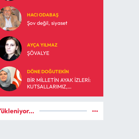
HACI ODABAŞ
Şov değil, siyaset
AYÇA YILMAZ
ŞÖVALYE
DÖNE DOĞUTEKIN
BİR MİLLETİN AYAK İZLERİ:
KUTSALLARIMIZ,
ŞEREFİMİZDİR!
ükleniyor...