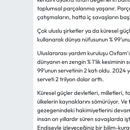
Siyaset
toplumsal parçalanma yaşanır. Parç
çatışmaların, hatta iç savaşların başl
Spor
Çok uluslu şirketler ya da küresel güçle
Sungurlu Haberleri
kullanarak dünya nüfusunun % 99’un
Turizm
Uluslararası yardım kuruluşu Oxfam’
dünyanın en zengin % 1’lik kesiminin s
Uğurludağ Haberleri
99’unun servetinin 2 katı oldu. 2024 
Yaşam
serveti 2 trilyon dolar arttı.
Yayla Haber
Küresel güçler devletleri, milletleri, 
ülkelerin kaynaklarını sömürüyor. Ve
Yemek Tarifleri
gezegenindeki hakimiyetlerini devam e
insan on yıllardır süren savaşlarda 
Yerel Haberler
Endişeyle izleyeceğiniz bir bilim-kurgu