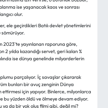
alanma ise yaşanacak kaos ve sonrası
angıcı olur.
r, ele geçirdikleri Batılı devlet yönetimlerini
u sömürüyor.
ın 2023’te yayınlanan raporuna göre,
on 2 yılda kazandığı servet, geri kalan %
yılında ise dünya genelinde milyarderlerin
toplumu parçalıyor. İç savaşlar çıkararak
 tüm bunları bir avuç zenginin Dünya
ttirmesi için yapıyor. Binlerce, milyonlarca
işte bu yüzden öldü ve ölmeye devam ediyor.
 ya da bir yok oluş filmi gibi, değil mi?