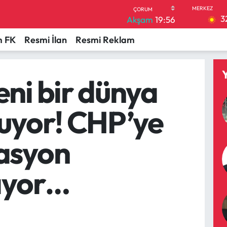
3
Akşam
19:56
 FK
Resmi İlan
Resmi Reklam
ni bir dünya
luyor! CHP’ye
asyon
lıyor…