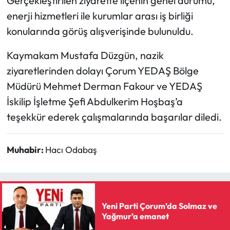
Gerçekleştirilen ziyarette ilçenin genel durumu,
enerji hizmetleri ile kurumlar arası iş birliği
Mecitözü Haberleri
konularında görüş alışverişinde bulunuldu.
Oğuzlar Haberleri
Kaymakam Mustafa Düzgün, nazik
ziyaretlerinden dolayı Çorum YEDAŞ Bölge
Ortaköy Haberleri
Müdürü Mehmet Derman Fakour ve YEDAŞ
İskilip İşletme Şefi Abdulkerim Hoşbaş’a
Osmancık Haberleri
teşekkür ederek çalışmalarında başarılar diledi.
Otomotiv
Muhabir:
Hacı Odabaş
Resmi İlan
Resmi Reklam
Yeni Parti Çorum’da Solmaz ve
Sağlık
Yağmur’a emanet