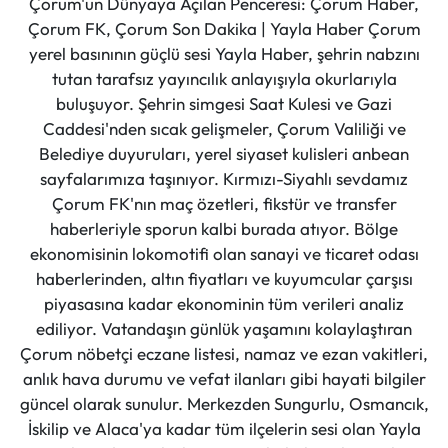
Çorum'un Dünyaya Açılan Penceresi: Çorum Haber,
Çorum FK, Çorum Son Dakika | Yayla Haber Çorum
yerel basınının güçlü sesi Yayla Haber, şehrin nabzını
tutan tarafsız yayıncılık anlayışıyla okurlarıyla
buluşuyor. Şehrin simgesi Saat Kulesi ve Gazi
Caddesi'nden sıcak gelişmeler, Çorum Valiliği ve
Belediye duyuruları, yerel siyaset kulisleri anbean
sayfalarımıza taşınıyor. Kırmızı-Siyahlı sevdamız
Çorum FK'nın maç özetleri, fikstür ve transfer
haberleriyle sporun kalbi burada atıyor. Bölge
ekonomisinin lokomotifi olan sanayi ve ticaret odası
haberlerinden, altın fiyatları ve kuyumcular çarşısı
piyasasına kadar ekonominin tüm verileri analiz
ediliyor. Vatandaşın günlük yaşamını kolaylaştıran
Çorum nöbetçi eczane listesi, namaz ve ezan vakitleri,
anlık hava durumu ve vefat ilanları gibi hayati bilgiler
güncel olarak sunulur. Merkezden Sungurlu, Osmancık,
İskilip ve Alaca'ya kadar tüm ilçelerin sesi olan Yayla