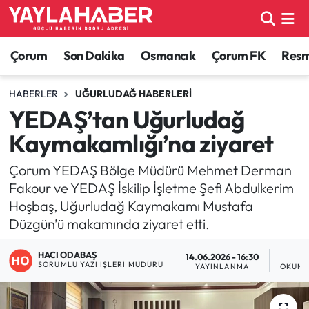
Alaca Haberleri
Çorum Nöbetçi Eczaneler
Çorum
Son Dakika
Osmancık
Çorum FK
Resmi
Bayat Haberleri
Çorum Hava Durumu
HABERLER
UĞURLUDAĞ HABERLERI
YEDAŞ’tan Uğurludağ
Bilgi - Keşfet Haberleri
Çorum Namaz Vakitleri
Kaymakamlığı’na ziyaret
Bilim ve Teknoloji
Çorum Trafik Yoğunluk Haritası
Çorum YEDAŞ Bölge Müdürü Mehmet Derman
Fakour ve YEDAŞ İskilip İşletme Şefi Abdulkerim
Boğazkale Haberleri
TFF 1.Lig Puan Durumu ve Fikstür
Hoşbaş, Uğurludağ Kaymakamı Mustafa
Düzgün’ü makamında ziyaret etti.
Çorum Haberleri
Tüm Manşetler
HACI ODABAŞ
14.06.2026 - 16:30
1
Çorum Son Dakika Haberleri
Son Dakika Haberleri
SORUMLU YAZI İŞLERI MÜDÜRÜ
YAYINLANMA
OKUNM
Dodurga Haberleri
Haber Arşivi