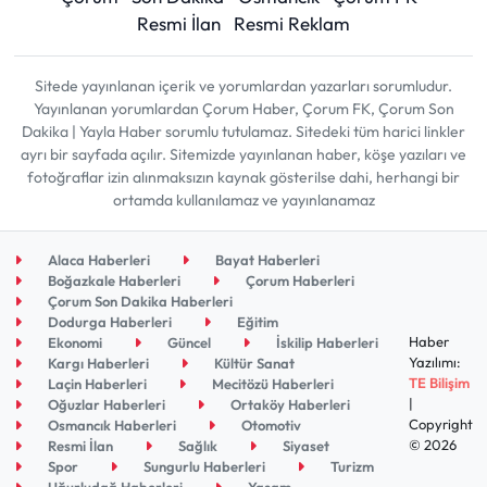
Resmi İlan
Resmi Reklam
Sitede yayınlanan içerik ve yorumlardan yazarları sorumludur.
Yayınlanan yorumlardan Çorum Haber, Çorum FK, Çorum Son
Dakika | Yayla Haber sorumlu tutulamaz. Sitedeki tüm harici linkler
ayrı bir sayfada açılır. Sitemizde yayınlanan haber, köşe yazıları ve
fotoğraflar izin alınmaksızın kaynak gösterilse dahi, herhangi bir
ortamda kullanılamaz ve yayınlanamaz
Alaca Haberleri
Bayat Haberleri
Boğazkale Haberleri
Çorum Haberleri
Çorum Son Dakika Haberleri
Dodurga Haberleri
Eğitim
Haber
Ekonomi
Güncel
İskilip Haberleri
Yazılımı:
Kargı Haberleri
Kültür Sanat
TE Bilişim
Laçin Haberleri
Mecitözü Haberleri
|
Oğuzlar Haberleri
Ortaköy Haberleri
Copyright
Osmancık Haberleri
Otomotiv
© 2026
Resmi İlan
Sağlık
Siyaset
Spor
Sungurlu Haberleri
Turizm