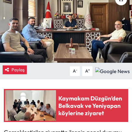
Eğitim
Ekonomi
Güncel
İskilip Haberleri
Paylaş
Kargı Haberleri
-
+
A
A
Kimdir?
Kaymakam Düzgün’den
Kültür Sanat
Belkavak ve Yeniyapan
köylerine ziyaret
Laçin Haberleri
Magazin