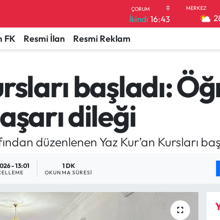
2
İkindi
16:43
 FK
Resmi İlan
Resmi Reklam
rsları başladı: Öğr
aşarı dileği
ından düzenlenen Yaz Kur’an Kursları baş
026 - 13:01
1 DK
CELLEME
OKUNMA SÜRESI
Y