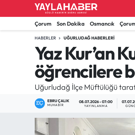
Alaca Haberleri
Çorum Nöbetçi Eczaneler
Çorum
Son Dakika
Osmancık
Çorum
Bayat Haberleri
Çorum Hava Durumu
HABERLER
UĞURLUDAĞ HABERLERI
Yaz Kur’an Ku
Bilgi - Keşfet Haberleri
Çorum Namaz Vakitleri
öğrencilere b
Bilim ve Teknoloji
Çorum Trafik Yoğunluk Haritası
Boğazkale Haberleri
TFF 1.Lig Puan Durumu ve Fikstür
Uğurludağ İlçe Müftülüğü taraf
Çorum Haberleri
Tüm Manşetler
EBRU ÇALIK
08.07.2026 - 07:00
07.07.2
MUHABIR
YAYINLANMA
GÜN
Çorum Son Dakika Haberleri
Son Dakika Haberleri
Dodurga Haberleri
Haber Arşivi