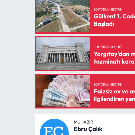
Siyaset
EDITÖRÜN SEÇTIĞI
Gülkent 1. Cad
Spor
Başladı
Sungurlu Haberleri
EDITÖRÜN SEÇTIĞI
Turizm
Yargıtay'dan mi
tazminatı kara
Uğurludağ Haberleri
Yaşam
EDITÖRÜN SEÇTIĞI
Faizsiz ev ve a
Yayla Haber
ilgilendiren ye
Yemek Tarifleri
MUHABIR
Yerel Haberler
Ebru Çalık