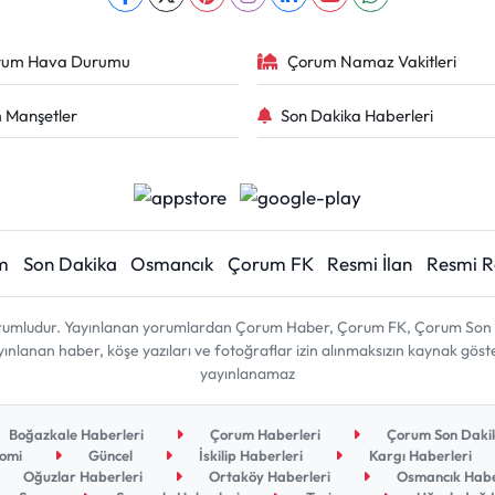
rum Hava Durumu
Çorum Namaz Vakitleri
 Manşetler
Son Dakika Haberleri
m
Son Dakika
Osmancık
Çorum FK
Resmi İlan
Resmi 
sorumludur. Yayınlanan yorumlardan Çorum Haber, Çorum FK, Çorum Son D
 yayınlanan haber, köşe yazıları ve fotoğraflar izin alınmaksızın kaynak gös
yayınlanamaz
Boğazkale Haberleri
Çorum Haberleri
Çorum Son Dakik
omi
Güncel
İskilip Haberleri
Kargı Haberleri
Oğuzlar Haberleri
Ortaköy Haberleri
Osmancık Habe