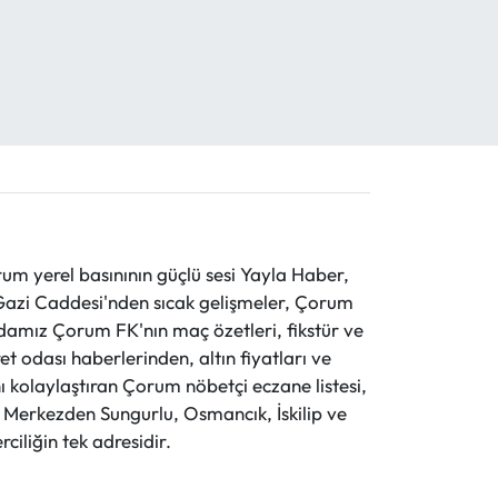
 yerel basınının güçlü sesi Yayla Haber,
ve Gazi Caddesi'nden sıcak gelişmeler, Çorum
evdamız Çorum FK'nın maç özetleri, fikstür ve
t odası haberlerinden, altın fiyatları ve
 kolaylaştıran Çorum nöbetçi eczane listesi,
r. Merkezden Sungurlu, Osmancık, İskilip ve
ciliğin tek adresidir.