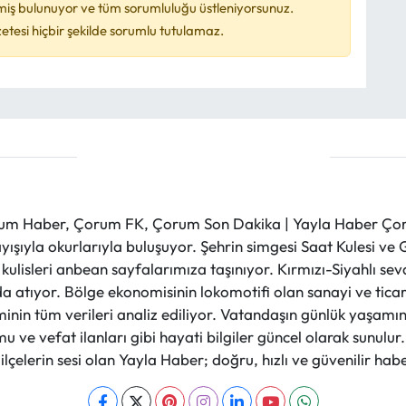
miş bulunuyor ve tüm sorumluluğu üstleniyorsunuz.
esi hiçbir şekilde sorumlu tutulamaz.
m Haber, Çorum FK, Çorum Son Dakika | Yayla Haber Çorum
layışıyla okurlarıyla buluşuyor. Şehrin simgesi Saat Kulesi 
et kulisleri anbean sayfalarımıza taşınıyor. Kırmızı-Siyahlı s
a atıyor. Bölge ekonomisinin lokomotifi olan sanayi ve ticare
nin tüm verileri analiz ediliyor. Vatandaşın günlük yaşamını
 ve vefat ilanları gibi hayati bilgiler güncel olarak sunulu
çelerin sesi olan Yayla Haber; doğru, hızlı ve güvenilir haber