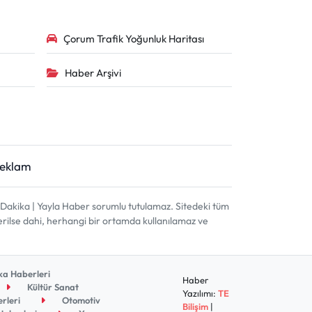
Çorum Trafik Yoğunluk Haritası
Haber Arşivi
Reklam
akika | Yayla Haber sorumlu tutulamaz. Sitedeki tüm
terilse dahi, herhangi bir ortamda kullanılamaz ve
a Haberleri
Haber
Kültür Sanat
Yazılımı:
TE
rleri
Otomotiv
Bilişim
|