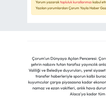
Yorum yazarak
topluluk kurallarımızı
kabul et
Yazılan yorumlardan Çorum Yayla Haber Gazet
Çorum'un Dünyaya Açılan Penceresi: Çoru
şehrin nabzını tutan tarafsız yayıncılık an
Valiliği ve Belediye duyuruları, yerel siyas
transfer haberleriyle sporun kalbi burad
kuyumcular çarşısı piyasasına kadar ekonomi
namaz ve ezan vakitleri, anlık hava durumu
Alaca'ya kadar tüm il