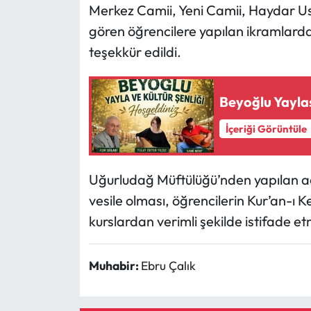
Merkez Camii, Yeni Camii, Haydar Us
gören öğrencilere yapılan ikramlarda
Mecitözü Haberleri
teşekkür edildi.
Oğuzlar Haberleri
Beyoğlu Yaylas
Ortaköy Haberleri
İçeriği Görüntüle
Osmancık Haberleri
Otomotiv
Uğurludağ Müftülüğü’nden yapılan aç
vesile olması, öğrencilerin Kur’an-ı K
Resmi İlan
kurslardan verimli şekilde istifade e
Resmi Reklam
Muhabir:
Ebru Çalık
Sağlık