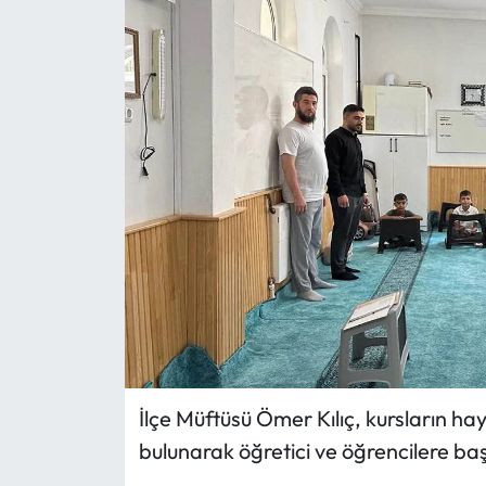
Eğitim
Ekonomi
Güncel
İskilip Haberleri
Kargı Haberleri
Kimdir?
Kültür Sanat
İlçe Müftüsü Ömer Kılıç, kursların hay
Laçin Haberleri
bulunarak öğretici ve öğrencilere başa
Magazin