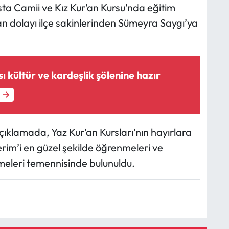
ta Camii ve Kız Kur’an Kursu’nda eğitim
n dolayı ilçe sakinlerinden Sümeyra Saygı’ya
ı kültür ve kardeşlik şölenine hazır
ıklamada, Yaz Kur’an Kursları’nın hayırlara
erim’i en güzel şekilde öğrenmeleri ve
tmeleri temennisinde bulunuldu.