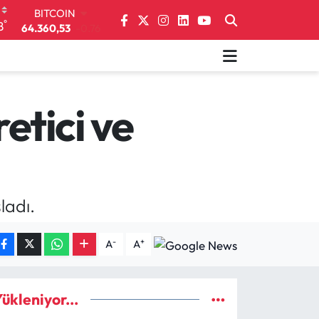
64.360,53
-0.76
DOLAR
°
8
47,7069
0.17
EURO
55,0265
0.01
STERLİN
64,1897
0.02
etici ve
GRAM ALTIN
6618.49
2.12
BİST100
13.887
64
ladı.
-
+
A
A
ükleniyor...