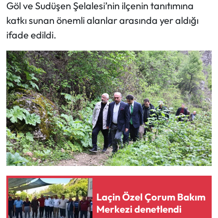
Siyaset
Göl ve Sudüşen Şelalesi’nin ilçenin tanıtımına
katkı sunan önemli alanlar arasında yer aldığı
Spor
ifade edildi.
Sungurlu Haberleri
Turizm
Uğurludağ Haberleri
Yaşam
Yayla Haber
Yemek Tarifleri
Laçin Özel Çorum Bakım
Yerel Haberler
Merkezi denetlendi