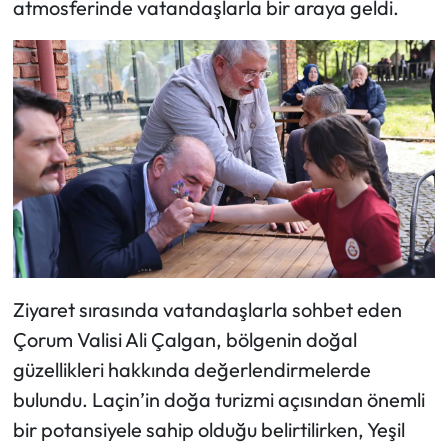
atmosferinde vatandaşlarla bir araya geldi.
Mecitözü Haberleri
Oğuzlar Haberleri
Ortaköy Haberleri
Osmancık Haberleri
Otomotiv
Resmi İlan
Ziyaret sırasında vatandaşlarla sohbet eden
Çorum Valisi Ali Çalgan, bölgenin doğal
Resmi Reklam
güzellikleri hakkında değerlendirmelerde
bulundu. Laçin’in doğa turizmi açısından önemli
Sağlık
bir potansiyele sahip olduğu belirtilirken, Yeşil