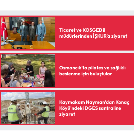
Ticaret ve KOSGEB il
müdürlerinden İŞKUR’a ziyaret
Osmancık’ta pilates ve sağlıklı
beslenme için buluştular
Kaymakam Nayman’dan Konaç
Köyü'ndeki DGES santraline
ziyaret