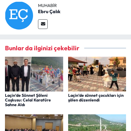
MUHABIR
Ebru Çalık
Bunlar da ilginizi çekebilir
Laçin’de Sünnet Şöleni
Laçin’de sünnet çocukları için
Coşkusu: Celal Karatüre
şölen düzenlendi
Sahne Aldı