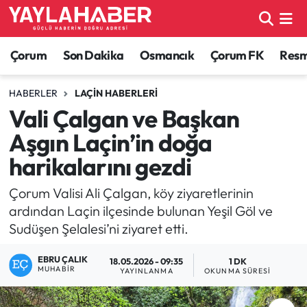
Alaca Haberleri
Çorum Nöbetçi Eczaneler
Çorum
Son Dakika
Osmancık
Çorum FK
Resmi
Bayat Haberleri
Çorum Hava Durumu
HABERLER
LAÇIN HABERLERI
Vali Çalgan ve Başkan
Bilgi - Keşfet Haberleri
Çorum Namaz Vakitleri
Aşgın Laçin’in doğa
Bilim ve Teknoloji
Çorum Trafik Yoğunluk Haritası
harikalarını gezdi
Boğazkale Haberleri
TFF 1.Lig Puan Durumu ve Fikstür
Çorum Valisi Ali Çalgan, köy ziyaretlerinin
ardından Laçin ilçesinde bulunan Yeşil Göl ve
Çorum Haberleri
Tüm Manşetler
Sudüşen Şelalesi’ni ziyaret etti.
EBRU ÇALIK
Çorum Son Dakika Haberleri
Son Dakika Haberleri
18.05.2026 - 09:35
1 DK
MUHABIR
YAYINLANMA
OKUNMA SÜRESI
Dodurga Haberleri
Haber Arşivi