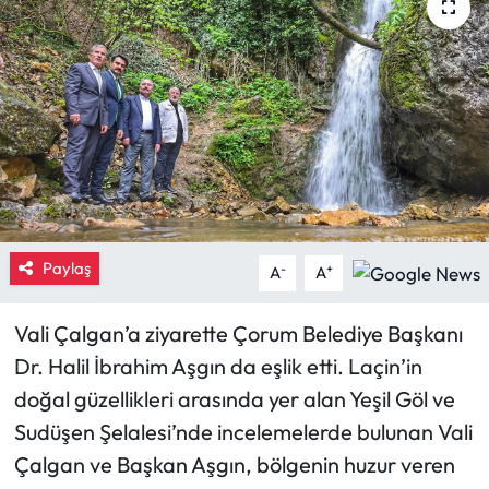
Eğitim
Ekonomi
Güncel
İskilip Haberleri
Kargı Haberleri
Paylaş
-
+
A
A
Kimdir?
Vali Çalgan’a ziyarette Çorum Belediye Başkanı
Dr. Halil İbrahim Aşgın da eşlik etti. Laçin’in
Kültür Sanat
doğal güzellikleri arasında yer alan Yeşil Göl ve
Laçin Haberleri
Sudüşen Şelalesi’nde incelemelerde bulunan Vali
Çalgan ve Başkan Aşgın, bölgenin huzur veren
Magazin