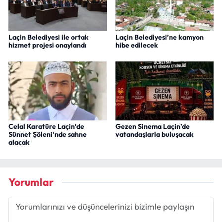
Laçin Belediyesi ile ortak
Laçin Belediyesi’ne kamyon
hizmet projesi onaylandı
hibe edilecek
Celal Karatüre Laçin'de
Gezen Sinema Laçin’de
Sünnet Şöleni'nde sahne
vatandaşlarla buluşacak
alacak
Yorumlar