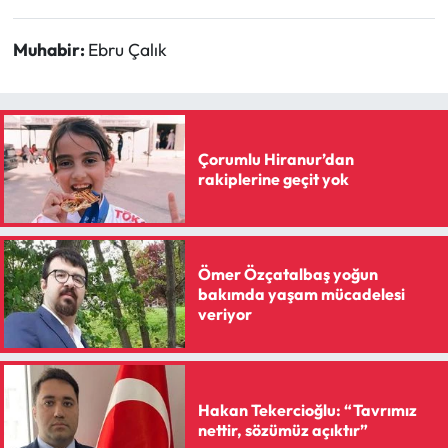
Muhabir:
Ebru Çalık
Çorumlu Hiranur’dan
rakiplerine geçit yok
Ömer Özçatalbaş yoğun
bakımda yaşam mücadelesi
veriyor
Hakan Tekercioğlu: “Tavrımız
nettir, sözümüz açıktır”