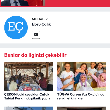
MUHABIR
Ebru Çalık
Bunlar da ilginizi çekebilir
ÇEKOM’daki çocuklar Çatak
TÜGVA Çorum Yaz Okulu’nda
Tabiat Parkı’nda piknik yaptı
renkli etkinlikler