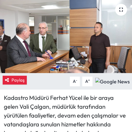
Eğitim
Ekonomi
Güncel
İskilip Haberleri
Kargı Haberleri
Paylaş
-
+
A
A
Kimdir?
Kadastro Müdürü Ferhat Yücel ile bir araya
Kültür Sanat
gelen Vali Çalgan, müdürlük tarafından
yürütülen faaliyetler, devam eden çalışmalar ve
Laçin Haberleri
vatandaşlara sunulan hizmetler hakkında
Magazin