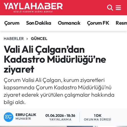
Alaca Haberleri
Çorum Nöbetçi Eczaneler
Çorum
Son Dakika
Osmancık
Çorum FK
Resmi
Bayat Haberleri
Çorum Hava Durumu
HABERLER
GÜNCEL
Vali Ali Çalgan’dan
Bilgi - Keşfet Haberleri
Çorum Namaz Vakitleri
Kadastro Müdürlüğü’ne
Bilim ve Teknoloji
Çorum Trafik Yoğunluk Haritası
ziyaret
Boğazkale Haberleri
TFF 1.Lig Puan Durumu ve Fikstür
Çorum Valisi Ali Çalgan, kurum ziyaretleri
kapsamında Çorum Kadastro Müdürlüğü’nü
Çorum Haberleri
Tüm Manşetler
ziyaret ederek yürütülen çalışmalar hakkında
bilgi aldı.
Çorum Son Dakika Haberleri
Son Dakika Haberleri
EBRU ÇALIK
01.06.2026 - 18:36
1 DK
MUHABIR
YAYINLANMA
OKUNMA SÜRESI
Dodurga Haberleri
Haber Arşivi