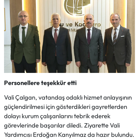
Siyaset
Spor
Sungurlu Haberleri
Turizm
Uğurludağ Haberleri
Yaşam
Personellere teşekkür etti
Vali Çalgan, vatandaş odaklı hizmet anlayışının
Yayla Haber
güçlendirilmesi için gösterdikleri gayretlerden
Yemek Tarifleri
dolayı kurum çalışanlarını tebrik ederek
görevlerinde başarılar diledi. Ziyarette Vali
Yerel Haberler
Yardımcısı Erdoğan Kanyılmaz da hazır bulundu.