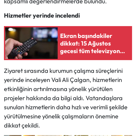
kapsamlı değerlendirmelerde bulundu.
Mecitözü Haberleri
Hizmetler yerinde incelendi
Oğuzlar Haberleri
Ekran başındakiler
dikkat: 15 Ağustos
Ortaköy Haberleri
gecesi tüm televizyon
yayınları taşınıyor
Osmancık Haberleri
Ziyaret sırasında kurumun çalışma süreçlerini
Otomotiv
yerinde inceleyen Vali Ali Çalgan, hizmetlerin
etkinliğinin artırılmasına yönelik yürütülen
Resmi İlan
projeler hakkında da bilgi aldı. Vatandaşlara
sunulan hizmetlerin daha hızlı ve verimli şekilde
Resmi Reklam
yürütülmesine yönelik çalışmaların önemine
Sağlık
dikkat çekildi.