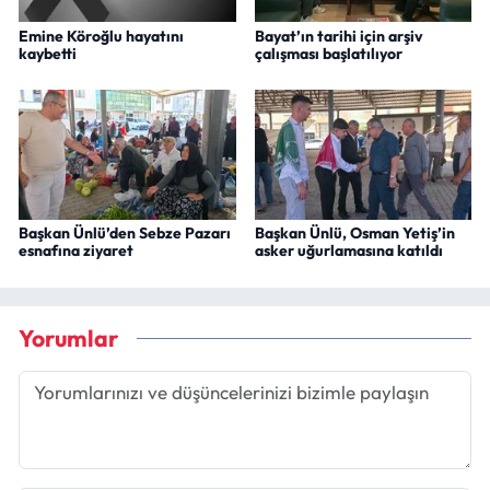
Emine Köroğlu hayatını
Bayat’ın tarihi için arşiv
kaybetti
çalışması başlatılıyor
Başkan Ünlü’den Sebze Pazarı
Başkan Ünlü, Osman Yetiş’in
esnafına ziyaret
asker uğurlamasına katıldı
Yorumlar