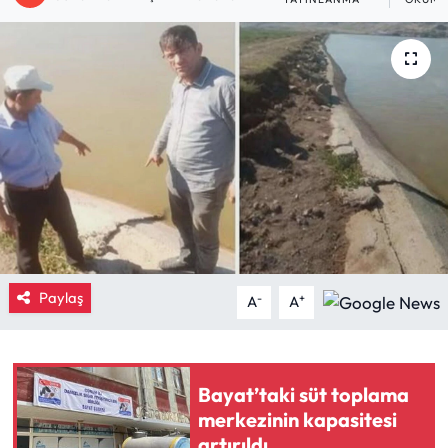
Eğitim
Ekonomi
Güncel
İskilip Haberleri
Kargı Haberleri
Kimdir?
Paylaş
-
+
A
A
Kültür Sanat
Bayat’taki süt toplama
Laçin Haberleri
merkezinin kapasitesi
artırıldı
Magazin