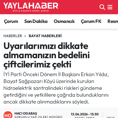
Alaca Haberleri
Çorum Nöbetçi Eczaneler
Çorum
Son Dakika
Osmancık
Çorum FK
Resmi
Bayat Haberleri
Çorum Hava Durumu
HABERLER
BAYAT HABERLERI
Uyarılarımızı dikkate
Bilgi - Keşfet Haberleri
Çorum Namaz Vakitleri
almamanızın bedelini
Bilim ve Teknoloji
Çorum Trafik Yoğunluk Haritası
çiftcilerimiz çekti
Boğazkale Haberleri
TFF 1.Lig Puan Durumu ve Fikstür
İYİ Parti Önceki Dönem İl Başkanı Erkan Yıldız,
Bayat Sağpazarı Köyü üzerinde kurulan
Çorum Haberleri
Tüm Manşetler
hidroelektrik santralindeki riskleri gündeme
getirdiğini ve yetkililere çağrıda bulunduklarını
Çorum Son Dakika Haberleri
Son Dakika Haberleri
ancak dikkate alınmadıklarını söyledi.
Dodurga Haberleri
Haber Arşivi
HACI ODABAŞ
13.06.2026 - 13:30
1
SORUMLU YAZI İŞLERI MÜDÜRÜ
YAYINLANMA
OKUNM