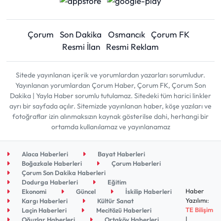
Çorum
Son Dakika
Osmancık
Çorum FK
Resmi İlan
Resmi Reklam
Sitede yayınlanan içerik ve yorumlardan yazarları sorumludur.
Yayınlanan yorumlardan Çorum Haber, Çorum FK, Çorum Son
Dakika | Yayla Haber sorumlu tutulamaz. Sitedeki tüm harici linkler
ayrı bir sayfada açılır. Sitemizde yayınlanan haber, köşe yazıları ve
fotoğraflar izin alınmaksızın kaynak gösterilse dahi, herhangi bir
ortamda kullanılamaz ve yayınlanamaz
Alaca Haberleri
Bayat Haberleri
Boğazkale Haberleri
Çorum Haberleri
Çorum Son Dakika Haberleri
Dodurga Haberleri
Eğitim
Haber
Ekonomi
Güncel
İskilip Haberleri
Yazılımı:
Kargı Haberleri
Kültür Sanat
TE Bilişim
Laçin Haberleri
Mecitözü Haberleri
|
Oğuzlar Haberleri
Ortaköy Haberleri