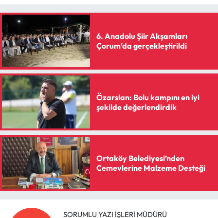
Siyaset
Spor
6. Anadolu Şiir Akşamları
Çorum’da gerçekleştirildi
Sungurlu Haberleri
Turizm
Özarslan: Bolu kampını en iyi
Uğurludağ Haberleri
şekilde değerlendirdik
Yaşam
Yayla Haber
Ortaköy Belediyesi’nden
Cemevlerine Malzeme Desteği
Yemek Tarifleri
Yerel Haberler
SORUMLU YAZI İŞLERI MÜDÜRÜ