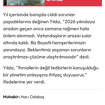
Mecitözü Haberleri
Yıl içerisinde barajda ciddi sorunlar
yaşadıklarına değinen Yıldız, “2026 yılındayız
Oğuzlar Haberleri
aradan geçen onca zamana rağmen hala
Ortaköy Haberleri
önlem alınmadı. Vatandaşların arazisi sular
altında kaldı. Biz Bayatlı hemşerilerimizin
Osmancık Haberleri
yanındayız. Beklentimiz yaşanan sorunların
araştırılması çözüme ulaştırılmasıdır” dedi.
Otomotiv
Yıldız, “İhmallerin değil tedbirlerin konuşulduğu
Resmi İlan
bir yönetim anlayışına ihtiyaç duyuyoruz.”
ifadelerine yer verdi.
Resmi Reklam
Sağlık
Muhabir:
Hacı Odabaş