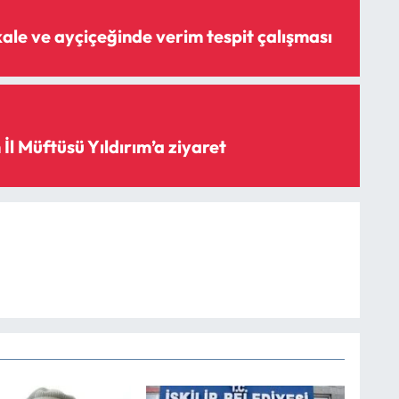
ale ve ayçiçeğinde verim tespit çalışması
İl Müftüsü Yıldırım’a ziyaret