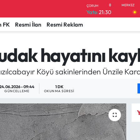
Yatsı
21:30
 FK
Resmi İlan
Resmi Reklam
udak hayatını kay
 Kızılcabayır Köyü sakinlerinden Ünzile Ka
24.06.2026 - 09:44
1 DK
GÜNCELLEME
OKUNMA SÜRESI
Y