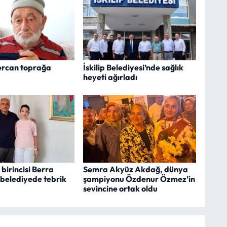
ercan toprağa
İskilip Belediyesi’nde sağlık
heyeti ağırladı
 birincisi Berra
Semra Akyüz Akdağ, dünya
 belediyede tebrik
şampiyonu Özdenur Özmez’in
sevincine ortak oldu