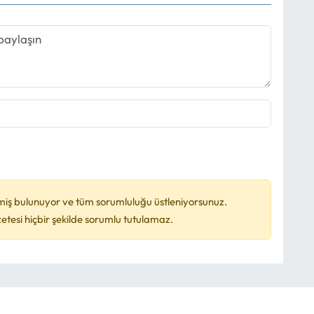
miş bulunuyor ve tüm sorumluluğu üstleniyorsunuz.
esi hiçbir şekilde sorumlu tutulamaz.