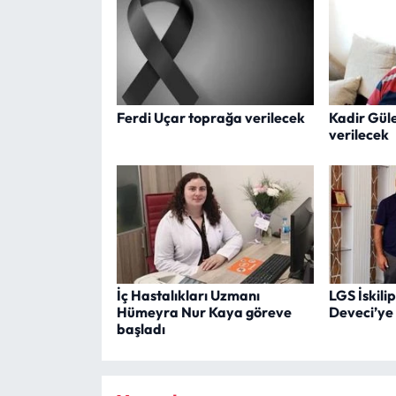
Ferdi Uçar toprağa verilecek
Kadir Gül
verilecek
İç Hastalıkları Uzmanı
LGS İskilip
Hümeyra Nur Kaya göreve
Deveci’ye
başladı