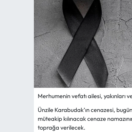
Eğitim
Ekonomi
Güncel
İskilip Haberleri
Kargı Haberleri
Kimdir?
Merhumenin vefatı ailesi, yakınları v
Kültür Sanat
Ünzile Karabudak’ın cenazesi, bug
Laçin Haberleri
müteakip kılınacak cenaze namazının
toprağa verilecek.
Magazin