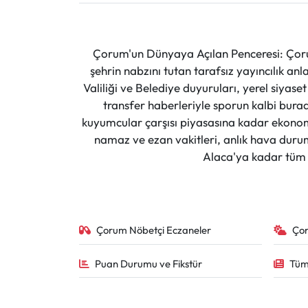
Çorum'un Dünyaya Açılan Penceresi: Çoru
şehrin nabzını tutan tarafsız yayıncılık an
Valiliği ve Belediye duyuruları, yerel siyas
transfer haberleriyle sporun kalbi burad
kuyumcular çarşısı piyasasına kadar ekonomi
namaz ve ezan vakitleri, anlık hava durumu
Alaca'ya kadar tüm il
Çorum Nöbetçi Eczaneler
Ço
Puan Durumu ve Fikstür
Tüm