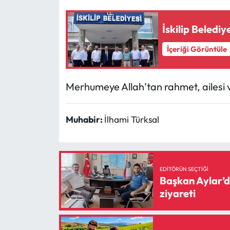
Mecitözü Haberleri
İskilip Belediy
İçeriği Görüntüle
Oğuzlar Haberleri
Ortaköy Haberleri
Merhumeye Allah’tan rahmet, ailesi ve
Osmancık Haberleri
Muhabir:
İlhami Türksal
Otomotiv
Resmi İlan
EDITÖRÜN SEÇTIĞI
Başkan Aylar’da
Resmi Reklam
ziyareti
Sağlık