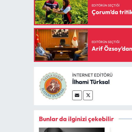
Siyaset
EDITÖRÜN SEÇTIĞI
Çorum’da tritik
Spor
Sungurlu Haberleri
EDITÖRÜN SEÇTIĞI
Turizm
Arif Özsoy’dan 
Uğurludağ Haberleri
İNTERNET EDITÖRÜ
Yaşam
İlhami Türksal
Yayla Haber
Yemek Tarifleri
Bunlar da ilginizi çekebilir
Yerel Haberler