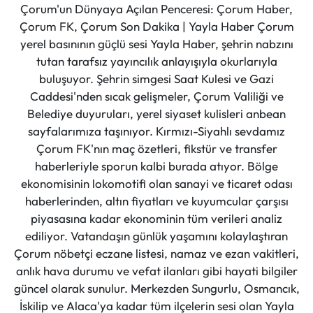
Çorum'un Dünyaya Açılan Penceresi: Çorum Haber,
Çorum FK, Çorum Son Dakika | Yayla Haber Çorum
yerel basınının güçlü sesi Yayla Haber, şehrin nabzını
tutan tarafsız yayıncılık anlayışıyla okurlarıyla
buluşuyor. Şehrin simgesi Saat Kulesi ve Gazi
Caddesi'nden sıcak gelişmeler, Çorum Valiliği ve
Belediye duyuruları, yerel siyaset kulisleri anbean
sayfalarımıza taşınıyor. Kırmızı-Siyahlı sevdamız
Çorum FK'nın maç özetleri, fikstür ve transfer
haberleriyle sporun kalbi burada atıyor. Bölge
ekonomisinin lokomotifi olan sanayi ve ticaret odası
haberlerinden, altın fiyatları ve kuyumcular çarşısı
piyasasına kadar ekonominin tüm verileri analiz
ediliyor. Vatandaşın günlük yaşamını kolaylaştıran
Çorum nöbetçi eczane listesi, namaz ve ezan vakitleri,
anlık hava durumu ve vefat ilanları gibi hayati bilgiler
güncel olarak sunulur. Merkezden Sungurlu, Osmancık,
İskilip ve Alaca'ya kadar tüm ilçelerin sesi olan Yayla