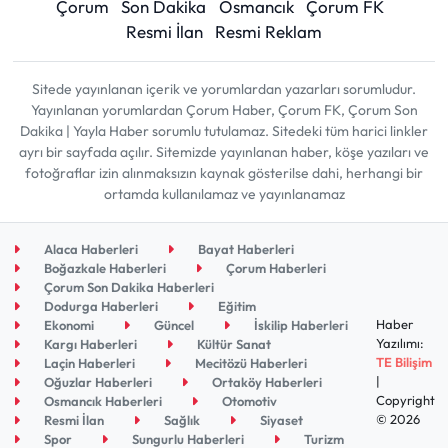
Çorum
Son Dakika
Osmancık
Çorum FK
Resmi İlan
Resmi Reklam
Sitede yayınlanan içerik ve yorumlardan yazarları sorumludur.
Yayınlanan yorumlardan Çorum Haber, Çorum FK, Çorum Son
Dakika | Yayla Haber sorumlu tutulamaz. Sitedeki tüm harici linkler
ayrı bir sayfada açılır. Sitemizde yayınlanan haber, köşe yazıları ve
fotoğraflar izin alınmaksızın kaynak gösterilse dahi, herhangi bir
ortamda kullanılamaz ve yayınlanamaz
Alaca Haberleri
Bayat Haberleri
Boğazkale Haberleri
Çorum Haberleri
Çorum Son Dakika Haberleri
Dodurga Haberleri
Eğitim
Haber
Ekonomi
Güncel
İskilip Haberleri
Yazılımı:
Kargı Haberleri
Kültür Sanat
TE Bilişim
Laçin Haberleri
Mecitözü Haberleri
|
Oğuzlar Haberleri
Ortaköy Haberleri
Copyright
Osmancık Haberleri
Otomotiv
© 2026
Resmi İlan
Sağlık
Siyaset
Spor
Sungurlu Haberleri
Turizm