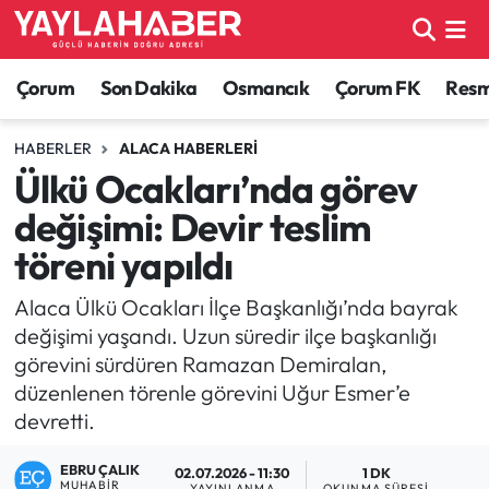
Alaca Haberleri
Çorum Nöbetçi Eczaneler
Çorum
Son Dakika
Osmancık
Çorum FK
Resmi
Bayat Haberleri
Çorum Hava Durumu
HABERLER
ALACA HABERLERI
Ülkü Ocakları’nda görev
Bilgi - Keşfet Haberleri
Çorum Namaz Vakitleri
değişimi: Devir teslim
Bilim ve Teknoloji
Çorum Trafik Yoğunluk Haritası
töreni yapıldı
Boğazkale Haberleri
TFF 1.Lig Puan Durumu ve Fikstür
Alaca Ülkü Ocakları İlçe Başkanlığı’nda bayrak
değişimi yaşandı. Uzun süredir ilçe başkanlığı
Çorum Haberleri
Tüm Manşetler
görevini sürdüren Ramazan Demiralan,
düzenlenen törenle görevini Uğur Esmer’e
Çorum Son Dakika Haberleri
Son Dakika Haberleri
devretti.
Dodurga Haberleri
Haber Arşivi
EBRU ÇALIK
02.07.2026 - 11:30
1 DK
MUHABIR
YAYINLANMA
OKUNMA SÜRESI