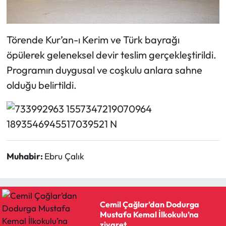
Siyaset
Spor
Törende Kur’an-ı Kerim ve Türk bayrağı
öpülerek geleneksel devir teslim gerçekleştirildi.
Sungurlu Haberleri
Programın duygusal ve coşkulu anlara sahne
Turizm
olduğu belirtildi.
Uğurludağ Haberleri
Yaşam
Muhabir:
Ebru Çalık
Yayla Haber
Yemek Tarifleri
Cemil Çağlar’dan Dodurga
Yerel Haberler
Mustafa Kemal İlkokulu’na
ziyaret