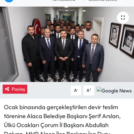
Eğitim
Ekonomi
Güncel
İskilip Haberleri
Kargı Haberleri
Kimdir?
Paylaş
-
+
A
A
Kültür Sanat
Ocak binasında gerçekleştirilen devir teslim
törenine Alaca Belediye Başkanı Şerif Arslan,
Laçin Haberleri
Ülkü Ocakları Çorum İl Başkanı Abdullah
Magazin
Dalyan, MHP Alaca İlçe Başkanı İsa Duru,