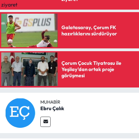
Galatasaray, Çorum FK
hazırlıklarını sürdürüyor
Çorum Çocuk Tiyatrosu ile
Yeşilay’dan ortak proje
görüşmesi
MUHABIR
Ebru Çalık