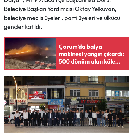
Belediye Başkan Yardımcısı Oktay Yelkuvan,
Mecitözü Haberleri
belediye meclis üyeleri, parti üyeleri ve ülkücü
gençler katıldı.
Oğuzlar Haberleri
Ortaköy Haberleri
Çorum’da balya
makinesi yangın çıkardı:
Osmancık Haberleri
500 dönüm alan küle
döndü
Otomotiv
Resmi İlan
Resmi Reklam
Sağlık