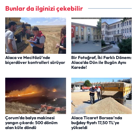
Bunlar da ilginizi çekebilir
Alaca ve Mecitözü’nde
Bir Fotoğraf, İki Farklı Dönem:
biçerdöver kontrolleri sürüyor
Alaca’da Dün ile Bugün Aynı
Karede!
Çorum’da balya makinesi
Alaca Ticaret Borsası’nda
yangın çıkardı: 500 dönüm
buğday fiyatı 17,50 TL’ye
alan küle döndü
yükseldi