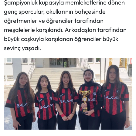
Şampiyonluk kupasıyla memleketlerine dönen
Siyaset
genç sporcular, okullarının bahçesinde
Spor
öğretmenler ve öğrenciler tarafından
meşalelerle karşılandı. Arkadaşları tarafından
Sungurlu Haberleri
büyük coşkuyla karşılanan öğrenciler büyük
sevinç yaşadı.
Turizm
Uğurludağ Haberleri
Yaşam
Yayla Haber
Yemek Tarifleri
Yerel Haberler