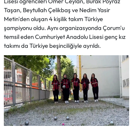
Lisesi öğrencileri Ömer Ceylan, Burak Poyraz
Taşan, Beytullah Çelikbaş ve Nedim Yasir
Mecitözü Haberleri
Metin'den oluşan 4 kişilik takım Türkiye
şampiyonu oldu. Aynı organizasyonda Çorum'u
Oğuzlar Haberleri
temsil eden Cumhuriyet Anadolu Lisesi genç kız
Ortaköy Haberleri
takımı da Türkiye beşinciliğiyle ayrıldı.
Osmancık Haberleri
Otomotiv
Resmi İlan
Resmi Reklam
Sağlık