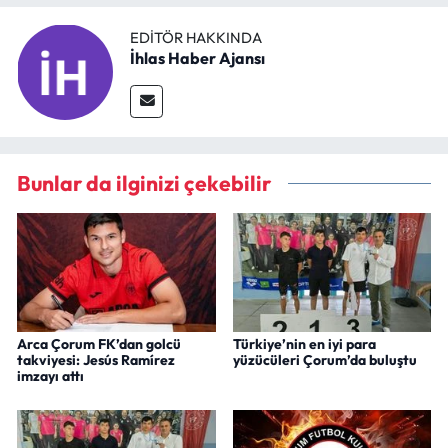
EDITÖR HAKKINDA
İhlas Haber Ajansı
Bunlar da ilginizi çekebilir
Arca Çorum FK’dan golcü
Türkiye’nin en iyi para
takviyesi: Jesús Ramírez
yüzücüleri Çorum’da buluştu
imzayı attı