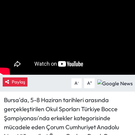
Eğitim
Ekonomi
Güncel
İskilip Haberleri
Kargı Haberleri
Paylaş
-
+
A
A
Kimdir?
Bursa'da, 5-8 Haziran tarihleri arasında
Kültür Sanat
gerçekleştirilen Okul Sporları Türkiye Bocce
Şampiyonası'nda erkekler kategorisinde
Laçin Haberleri
mücadele eden Çorum Cumhuriyet Anadolu
Magazin