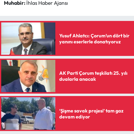
Muhabir:
İhlas Haber Ajansı
Yusuf Ahlatcı: Çorum’un dört bir
yanını eserlerle donatıyoruz
AK Parti Çorum teşkilatı 25. yılı
dualarla anacak
‘Şişme savak projesi’ tam gaz
devam ediyor