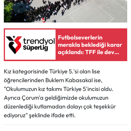
Futbolseverlerin
merakla beklediği karar
açıklandı: TFF ile dev
marka arasında 2 yıllık
yeni dönem
Kız kategorisinde Türkiye 5.'si olan lise
öğrencilerinden Buklem Kabasakal ise,
"Okulumuzun kız takımı Türkiye 5'incisi oldu.
Ayrıca Çorum'a geldiğimizde okulumuzun
düzenlediği kutlamadan dolayı çok teşekkür
ediyoruz" şeklinde ifade etti.