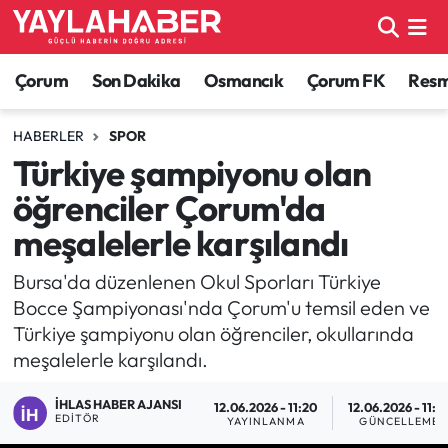
Alaca Haberleri
Çorum Nöbetçi Eczaneler
Çorum
Son Dakika
Osmancık
Çorum FK
Resmi
Bayat Haberleri
Çorum Hava Durumu
HABERLER
SPOR
Türkiye şampiyonu olan
Bilgi - Keşfet Haberleri
Çorum Namaz Vakitleri
öğrenciler Çorum'da
Bilim ve Teknoloji
Çorum Trafik Yoğunluk Haritası
meşalelerle karşılandı
Boğazkale Haberleri
TFF 1.Lig Puan Durumu ve Fikstür
Bursa'da düzenlenen Okul Sporları Türkiye
Bocce Şampiyonası'nda Çorum'u temsil eden ve
Çorum Haberleri
Tüm Manşetler
Türkiye şampiyonu olan öğrenciler, okullarında
meşalelerle karşılandı.
Çorum Son Dakika Haberleri
Son Dakika Haberleri
İHLAS HABER AJANSI
12.06.2026 - 11:20
12.06.2026 - 11:2
EDITÖR
YAYINLANMA
GÜNCELLEME
Dodurga Haberleri
Haber Arşivi