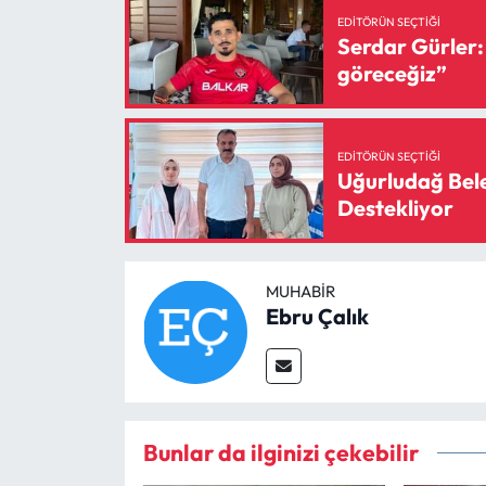
Siyaset
EDITÖRÜN SEÇTIĞI
Serdar Gürler:
Spor
göreceğiz”
Sungurlu Haberleri
EDITÖRÜN SEÇTIĞI
Turizm
Uğurludağ Bele
Destekliyor
Uğurludağ Haberleri
Yaşam
MUHABIR
Ebru Çalık
Yayla Haber
Yemek Tarifleri
Yerel Haberler
Bunlar da ilginizi çekebilir