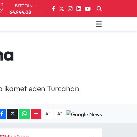
64.944,08
-0.18
°
2
DOLAR
47,7436
0.18
EURO
55,2510
0.32
STERLİN
64,4811
0.38
na
GRAM ALTIN
6660.55
0.03
BİST100
13.779
-14
’da ikamet eden Turcahan
-
+
A
A