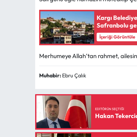
Mecitözü Haberleri
Kargı Belediy
Safranbolu gez
Oğuzlar Haberleri
İçeriği Görüntüle
Ortaköy Haberleri
Merhumeye Allah’tan rahmet, ailesine 
Osmancık Haberleri
Muhabir:
Ebru Çalık
Otomotiv
Resmi İlan
Resmi Reklam
EDITÖRÜN SEÇTIĞI
Hakan Tekercio
Sağlık