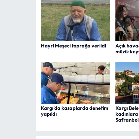
Hayri Meşeci toprağa verildi
Açık hava
müzik key
Kargı’da kasaplarda denetim
Kargı Bel
yapıldı
kadınlara
Safranbolu