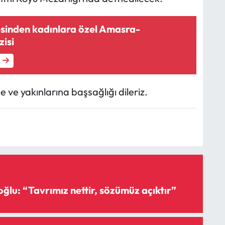
esinden kadınlara özel Amasra-
isi
ve yakınlarına başsağlığı dileriz.
ğlu: “Tavrımız nettir, sözümüz açıktır”