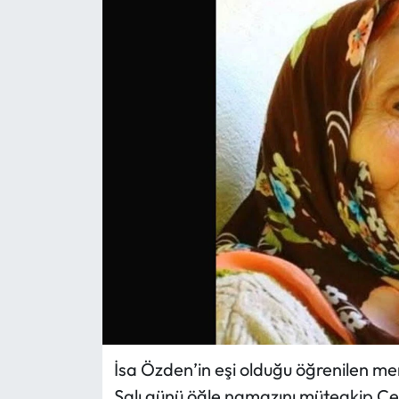
Eğitim
Ekonomi
Güncel
İskilip Haberleri
Kargı Haberleri
Kimdir?
Kültür Sanat
Laçin Haberleri
İsa Özden’in eşi olduğu öğrenilen m
Salı günü öğle namazını müteakip Çe
Magazin