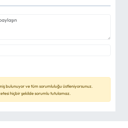
miş bulunuyor ve tüm sorumluluğu üstleniyorsunuz.
esi hiçbir şekilde sorumlu tutulamaz.