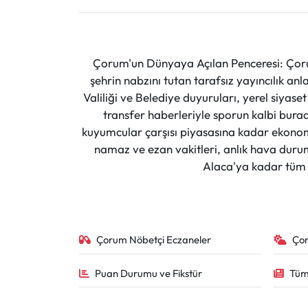
Çorum'un Dünyaya Açılan Penceresi: Çoru
şehrin nabzını tutan tarafsız yayıncılık an
Valiliği ve Belediye duyuruları, yerel siyas
transfer haberleriyle sporun kalbi burad
kuyumcular çarşısı piyasasına kadar ekonomi
namaz ve ezan vakitleri, anlık hava durumu
Alaca'ya kadar tüm il
Çorum Nöbetçi Eczaneler
Ço
Puan Durumu ve Fikstür
Tüm