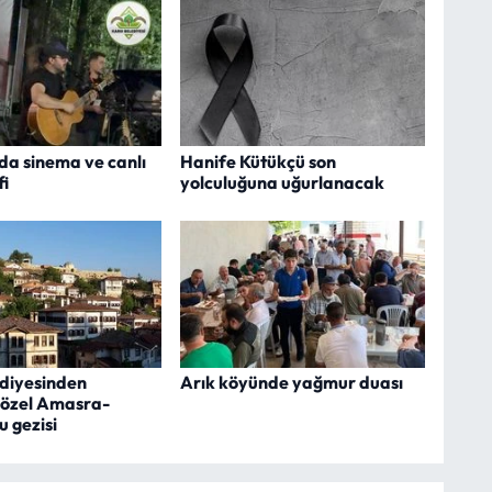
da sinema ve canlı
Hanife Kütükçü son
fi
yolculuğuna uğurlanacak
ediyesinden
Arık köyünde yağmur duası
 özel Amasra-
 gezisi