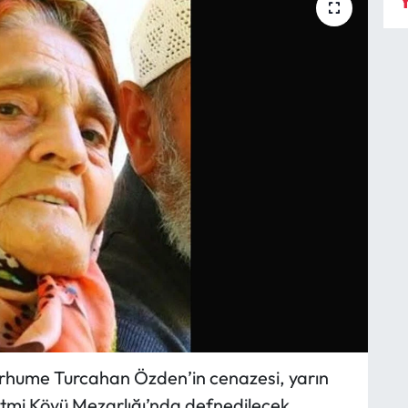
Y
erhume Turcahan Özden’in cenazesi, yarın
tmi Köyü Mezarlığı’nda defnedilecek.