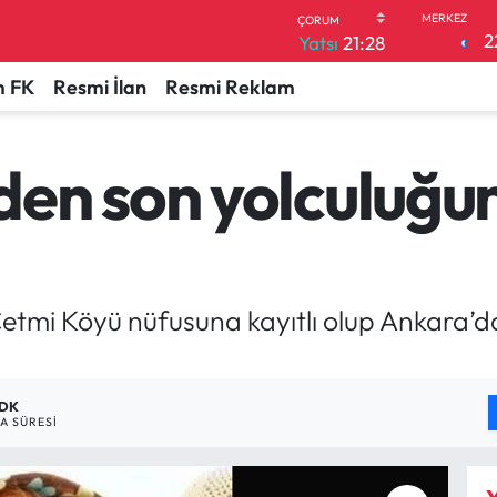
2
Yatsı
21:28
 FK
Resmi İlan
Resmi Reklam
en son yolculuğu
 Çetmi Köyü nüfusuna kayıtlı olup Ankara
 DK
 SÜRESI