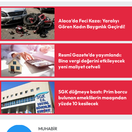
Siyaset
Spor
Alaca’da Feci Kaza: Yaralıyı
Gören Kadın Baygınlık Geçirdi!
Sungurlu Haberleri
Turizm
Resmî Gazete'de yayımlandı:
Bina vergi değerini etkileyecek
Uğurludağ Haberleri
yeni maliyet cetveli
Yaşam
SGK düğmeye bastı: Prim borcu
Yayla Haber
bulunan emeklilerin maaşından
yüzde 10 kesilecek
Yemek Tarifleri
Yerel Haberler
MUHABIR