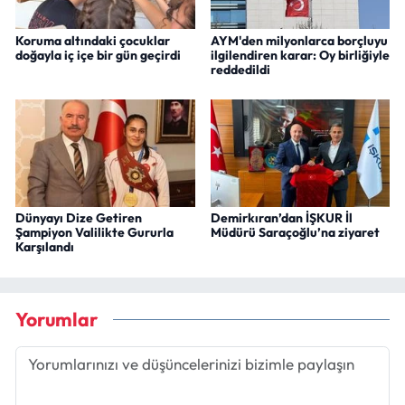
Koruma altındaki çocuklar
AYM'den milyonlarca borçluyu
doğayla iç içe bir gün geçirdi
ilgilendiren karar: Oy birliğiyle
reddedildi
Dünyayı Dize Getiren
Demirkıran’dan İŞKUR İl
Şampiyon Valilikte Gururla
Müdürü Saraçoğlu’na ziyaret
Karşılandı
Yorumlar