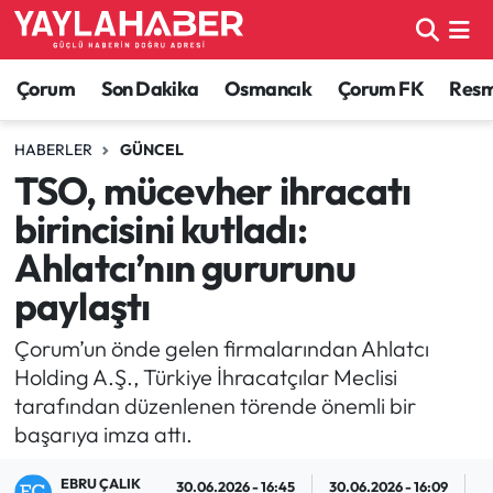
Alaca Haberleri
Çorum Nöbetçi Eczaneler
Çorum
Son Dakika
Osmancık
Çorum FK
Resmi
Bayat Haberleri
Çorum Hava Durumu
HABERLER
GÜNCEL
TSO, mücevher ihracatı
Bilgi - Keşfet Haberleri
Çorum Namaz Vakitleri
birincisini kutladı:
Bilim ve Teknoloji
Çorum Trafik Yoğunluk Haritası
Ahlatcı’nın gururunu
paylaştı
Boğazkale Haberleri
TFF 1.Lig Puan Durumu ve Fikstür
Çorum’un önde gelen firmalarından Ahlatcı
Çorum Haberleri
Tüm Manşetler
Holding A.Ş., Türkiye İhracatçılar Meclisi
tarafından düzenlenen törende önemli bir
Çorum Son Dakika Haberleri
Son Dakika Haberleri
başarıya imza attı.
Dodurga Haberleri
Haber Arşivi
EBRU ÇALIK
30.06.2026 - 16:45
30.06.2026 - 16:09