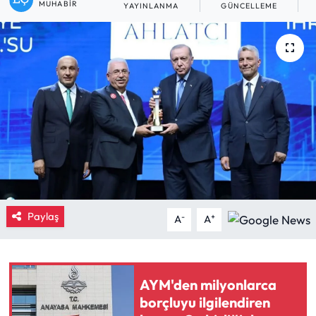
MUHABIR
YAYINLANMA
GÜNCELLEME
O
Eğitim
Ekonomi
Güncel
İskilip Haberleri
Kargı Haberleri
Kimdir?
Paylaş
-
+
A
A
Kültür Sanat
Laçin Haberleri
AYM'den milyonlarca
borçluyu ilgilendiren
Magazin