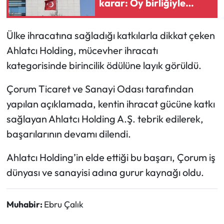
karar: Oy birliğiyle
reddedildi
Mecitözü Haberleri
Ülke ihracatına sağladığı katkılarla dikkat çeken
Oğuzlar Haberleri
Ahlatcı Holding, mücevher ihracatı
kategorisinde birincilik ödülüne layık görüldü.
Ortaköy Haberleri
Çorum Ticaret ve Sanayi Odası tarafından
Osmancık Haberleri
yapılan açıklamada, kentin ihracat gücüne katkı
sağlayan Ahlatcı Holding A.Ş. tebrik edilerek,
Otomotiv
başarılarının devamı dilendi.
Resmi İlan
Ahlatcı Holding’in elde ettiği bu başarı, Çorum iş
dünyası ve sanayisi adına gurur kaynağı oldu.
Resmi Reklam
Sağlık
Muhabir:
Ebru Çalık