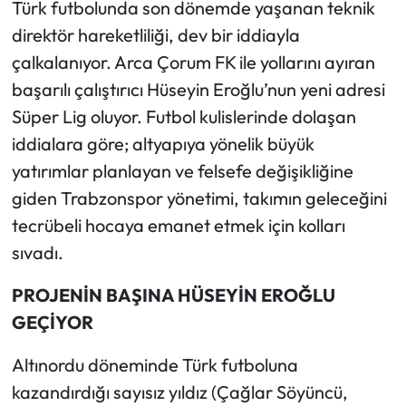
​Türk futbolunda son dönemde yaşanan teknik
direktör hareketliliği, dev bir iddiayla
Mecitözü Haberleri
çalkalanıyor. Arca Çorum FK ile yollarını ayıran
başarılı çalıştırıcı Hüseyin Eroğlu’nun yeni adresi
Oğuzlar Haberleri
Süper Lig oluyor. Futbol kulislerinde dolaşan
Ortaköy Haberleri
iddialara göre; altyapıya yönelik büyük
yatırımlar planlayan ve felsefe değişikliğine
Osmancık Haberleri
giden Trabzonspor yönetimi, takımın geleceğini
tecrübeli hocaya emanet etmek için kolları
Otomotiv
sıvadı.
Resmi İlan
​PROJENİN BAŞINA HÜSEYİN EROĞLU
Resmi Reklam
GEÇİYOR
​Altınordu döneminde Türk futboluna
Sağlık
kazandırdığı sayısız yıldız (Çağlar Söyüncü,