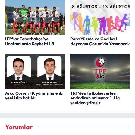
U19'lar Fenerbahçe'ye
Para Yüzme ve Goalball
Uzatmalarda Kaybetti 1-3
Heyecanı Çorum’da Yaşanacak
Arca Çorum FK yönetimine iki
TRT’den futbolseverleri
yeni isim katıldı
sevindiren anlaşma: 1. Lig
yeniden şifresiz
Yorumlar