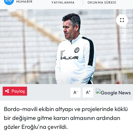
MUHABIR
YAYINLANMA
OKUNMA SÜRESI
Eğitim
Ekonomi
Güncel
İskilip Haberleri
Kargı Haberleri
Kimdir?
Paylaş
-
+
A
A
Kültür Sanat
Bordo-mavili ekibin altyapı ve projelerinde köklü
Laçin Haberleri
bir değişime gitme kararı almasının ardından
gözler Eroğlu'na çevrildi.
Magazin