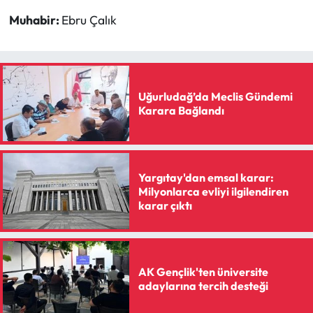
Muhabir:
Ebru Çalık
Uğurludağ’da Meclis Gündemi
Karara Bağlandı
Yargıtay'dan emsal karar:
Milyonlarca evliyi ilgilendiren
karar çıktı
AK Gençlik'ten üniversite
adaylarına tercih desteği