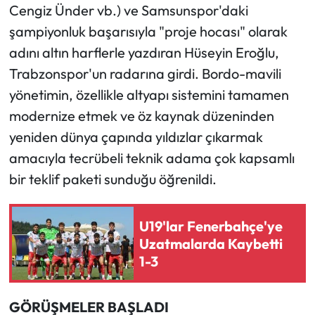
Siyaset
Cengiz Ünder vb.) ve Samsunspor'daki
şampiyonluk başarısıyla "proje hocası" olarak
Spor
adını altın harflerle yazdıran Hüseyin Eroğlu,
Trabzonspor'un radarına girdi. Bordo-mavili
Sungurlu Haberleri
yönetimin, özellikle altyapı sistemini tamamen
Turizm
modernize etmek ve öz kaynak düzeninden
yeniden dünya çapında yıldızlar çıkarmak
Uğurludağ Haberleri
amacıyla tecrübeli teknik adama çok kapsamlı
bir teklif paketi sunduğu öğrenildi.
Yaşam
Yayla Haber
U19'lar Fenerbahçe'ye
Uzatmalarda Kaybetti
Yemek Tarifleri
1-3
Yerel Haberler
​GÖRÜŞMELER BAŞLADI