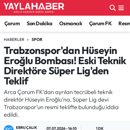
Alaca Haberleri
Çorum Nöbetçi Eczaneler
Çorum
Son Dakika
Osmancık
Çorum FK
Resmi
Bayat Haberleri
Çorum Hava Durumu
HABERLER
SPOR
Trabzonspor'dan Hüseyin
Bilgi - Keşfet Haberleri
Çorum Namaz Vakitleri
Eroğlu Bombası! Eski Teknik
Bilim ve Teknoloji
Çorum Trafik Yoğunluk Haritası
Direktöre Süper Lig'den
Teklif
Boğazkale Haberleri
TFF 1.Lig Puan Durumu ve Fikstür
Arca Çorum FK’dan ayrılan tecrübeli teknik
Çorum Haberleri
Tüm Manşetler
direktör Hüseyin Eroğlu’na, Süper Lig devi
Trabzonspor’un resmi teklifte bulunduğu iddia
Çorum Son Dakika Haberleri
Son Dakika Haberleri
edildi.
Dodurga Haberleri
Haber Arşivi
EBRU ÇALIK
07.07.2026 - 16:10
1 DK