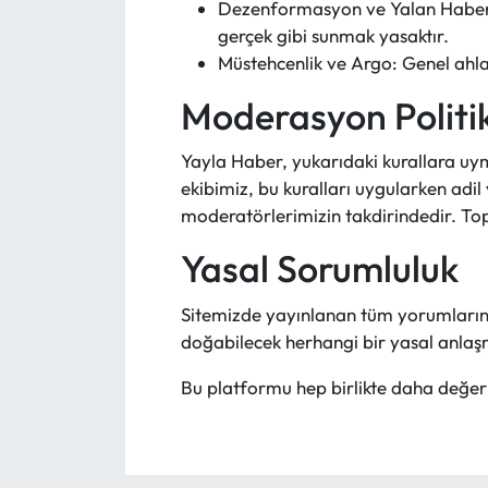
Dezenformasyon ve Yalan Haber: 
gerçek gibi sunmak yasaktır.
Mecitözü Haberleri
Müstehcenlik ve Argo: Genel ahla
Moderasyon Politi
Oğuzlar Haberleri
Yayla Haber, yukarıdaki kurallara u
Ortaköy Haberleri
ekibimiz, bu kuralları uygularken adil
moderatörlerimizin takdirindedir. Toplu
Osmancık Haberleri
Yasal Sorumluluk
Otomotiv
Sitemizde yayınlanan tüm yorumların 
Resmi İlan
doğabilecek herhangi bir yasal anlaş
Resmi Reklam
Bu platformu hep birlikte daha değerli
Sağlık