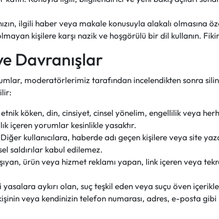
n, ilgili haber veya makale konusuyla alakalı olmasına öz
lmayan kişilere karşı nazik ve hoşgörülü bir dil kullanın. Fiki
ve Davranışlar
umlar, moderatörlerimiz tarafından incelendikten sonra silin
lir:
 etnik köken, din, cinsiyet, cinsel yönelim, engellilik veya he
k içeren yorumlar kesinlikle yasaktır.
: Diğer kullanıcılara, haberde adı geçen kişilere veya site yaz
isel saldırılar kabul edilemez.
ıyan, ürün veya hizmet reklamı yapan, link içeren veya tek
i yasalara aykırı olan, suç teşkil eden veya suçu öven içerik
r kişinin veya kendinizin telefon numarası, adres, e-posta gibi 