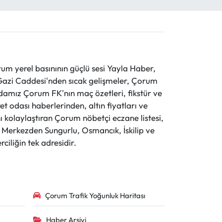
 yerel basınının güçlü sesi Yayla Haber,
ve Gazi Caddesi'nden sıcak gelişmeler, Çorum
evdamız Çorum FK'nın maç özetleri, fikstür ve
t odası haberlerinden, altın fiyatları ve
 kolaylaştıran Çorum nöbetçi eczane listesi,
r. Merkezden Sungurlu, Osmancık, İskilip ve
ciliğin tek adresidir.
Çorum Trafik Yoğunluk Haritası
Haber Arşivi