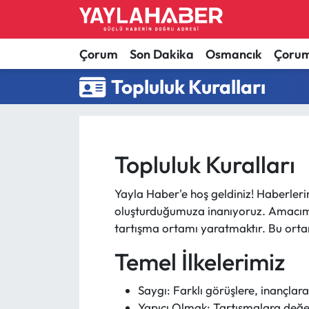
Alaca Haberleri
Çorum Nöbetçi Eczaneler
Çorum
Son Dakika
Osmancık
Çorum
Topluluk Kuralları
Bayat Haberleri
Çorum Hava Durumu
Bilgi - Keşfet Haberleri
Çorum Namaz Vakitleri
Topluluk Kuralları
Bilim ve Teknoloji
Çorum Trafik Yoğunluk Haritası
Boğazkale Haberleri
TFF 1.Lig Puan Durumu ve Fikstür
Yayla Haber'e hoş geldiniz! Haberleri
oluşturduğumuza inanıyoruz. Amacımız,
tartışma ortamı yaratmaktır. Bu ortam
Çorum Haberleri
Tüm Manşetler
Temel İlkelerimiz
Çorum Son Dakika Haberleri
Son Dakika Haberleri
Saygı: Farklı görüşlere, inançlara
Dodurga Haberleri
Haber Arşivi
Yapıcı Olmak: Tartışmalara değer k