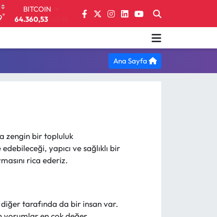
BITCOIN
°
9
64.360,53
-0.76
DOLAR
47,7069
0.17
EURO
55,0265
0.01
Ana Sayfa
STERLİN
64,1897
0.02
GRAM ALTIN
6574.81
1.44
BİST100
13.887
64
a zengin bir topluluk
debileceği, yapıcı ve sağlıklı bir
masını rica ederiz.
 diğer tarafında da bir insan var.
nan yorumlar en çok değer