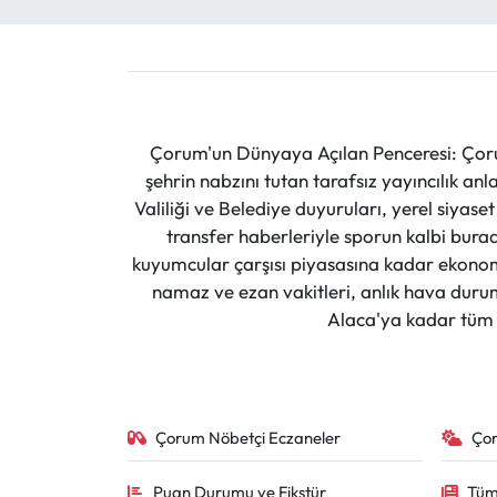
Siyaset
Spor
Sungurlu Haberleri
Çorum'un Dünyaya Açılan Penceresi: Çoru
Turizm
şehrin nabzını tutan tarafsız yayıncılık an
Valiliği ve Belediye duyuruları, yerel siyas
Uğurludağ Haberleri
transfer haberleriyle sporun kalbi burad
kuyumcular çarşısı piyasasına kadar ekonomi
Yaşam
namaz ve ezan vakitleri, anlık hava durumu
Alaca'ya kadar tüm il
Yayla Haber
Yemek Tarifleri
Çorum Nöbetçi Eczaneler
Ço
Yerel Haberler
Puan Durumu ve Fikstür
Tüm