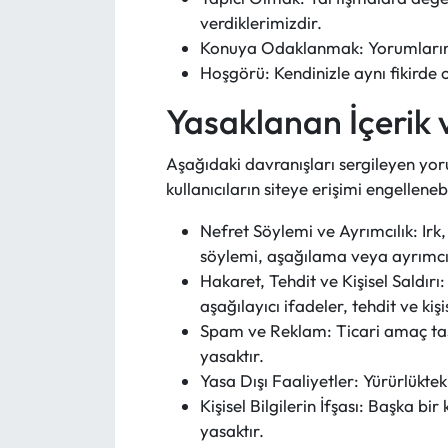
verdiklerimizdir.
Eğitim
Konuya Odaklanmak: Yorumlarınızı
Hoşgörü: Kendinizle aynı fikirde o
Ekonomi
Yasaklanan İçerik 
Güncel
Aşağıdaki davranışları sergileyen yor
kullanıcıların siteye erişimi engellenebi
İskilip Haberleri
Nefret Söylemi ve Ayrımcılık: Irk,
Kargı Haberleri
söylemi, aşağılama veya ayrımcılı
Hakaret, Tehdit ve Kişisel Saldırı
Kimdir?
aşağılayıcı ifadeler, tehdit ve kiş
Spam ve Reklam: Ticari amaç taş
Kültür Sanat
yasaktır.
Yasa Dışı Faaliyetler: Yürürlüktek
Laçin Haberleri
Kişisel Bilgilerin İfşası: Başka bi
yasaktır.
Magazin