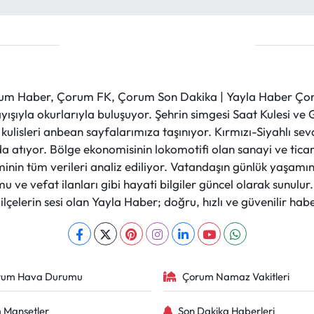
m Haber, Çorum FK, Çorum Son Dakika | Yayla Haber Çorum
layışıyla okurlarıyla buluşuyor. Şehrin simgesi Saat Kulesi 
et kulisleri anbean sayfalarımıza taşınıyor. Kırmızı-Siyahlı s
a atıyor. Bölge ekonomisinin lokomotifi olan sanayi ve ticare
nin tüm verileri analiz ediliyor. Vatandaşın günlük yaşamını
 ve vefat ilanları gibi hayati bilgiler güncel olarak sunulu
çelerin sesi olan Yayla Haber; doğru, hızlı ve güvenilir haber
rum Hava Durumu
Çorum Namaz Vakitleri
 Manşetler
Son Dakika Haberleri