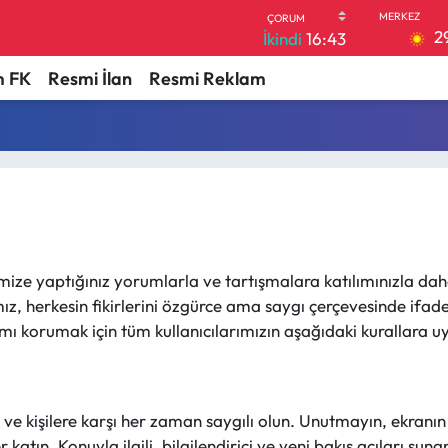
2
İkindi
16:43
 FK
Resmi İlan
Resmi Reklam
mize yaptığınız yorumlarla ve tartışmalara katılımınızla dah
 herkesin fikirlerini özgürce ama saygı çerçevesinde ifade e
ı korumak için tüm kullanıcılarımızın aşağıdaki kurallara uy
 ve kişilere karşı her zaman saygılı olun. Unutmayın, ekranın
atın. Konuyla ilgili, bilgilendirici ve yeni bakış açıları su