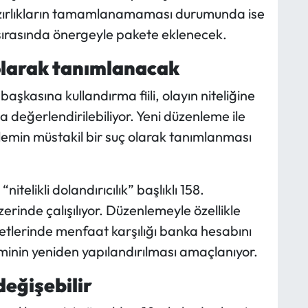
azırlıkların tamamlanamaması durumunda ise
ırasında önergeyle pakete eklenecek.
olarak tanımlanacak
kasına kullandırma fiili, olayın niteliğine
da değerlendirilebiliyor. Yeni düzenleme ile
lemin müstakil bir suç olarak tanımlanması
elikli dolandırıcılık” başlıklı 158.
erinde çalışılıyor. Düzenlemeyle özellikle
iyetlerinde menfaat karşılığı banka hesabını
teminin yeniden yapılandırılması amaçlanıyor.
değişebilir