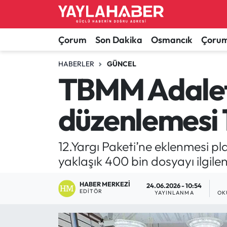
Alaca Haberleri
Çorum Nöbetçi Eczaneler
Çorum
Son Dakika
Osmancık
Çorum
Bayat Haberleri
Çorum Hava Durumu
HABERLER
GÜNCEL
TBMM Adalet
Bilgi - Keşfet Haberleri
Çorum Namaz Vakitleri
düzenlemesi 1
Bilim ve Teknoloji
Çorum Trafik Yoğunluk Haritası
Boğazkale Haberleri
TFF 1.Lig Puan Durumu ve Fikstür
12.Yargı Paketi’ne eklenmesi 
yaklaşık 400 bin dosyayı ilgilen
Çorum Haberleri
Tüm Manşetler
HABER MERKEZI
24.06.2026 - 10:54
EDITÖR
Çorum Son Dakika Haberleri
Son Dakika Haberleri
YAYINLANMA
OK
Dodurga Haberleri
Haber Arşivi