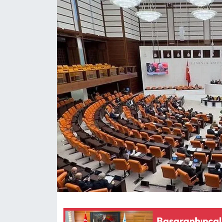
Eğitim
Ekonomi
Güncel
İskilip Haberleri
Kargı Haberleri
Kimdir?
Kültür Sanat
Laçin Haberleri
Başaranhıncal’
Magazin