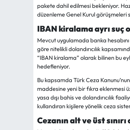
Siyaset
pakete dahil edilmesi bekleniyor. H
düzenleme Genel Kurul görüşmeleri s
Spor
IBAN kiralama ayrı suç 
Sungurlu Haberleri
Mevcut uygulamada banka hesabını baş
Turizm
göre nitelikli dolandırıcılık kapsamın
“IBAN kiralama” olarak bilinen bu ey
Uğurludağ Haberleri
hedefleniyor.
Yaşam
Bu kapsamda Türk Ceza Kanunu’nun “nit
maddesine yeni bir fıkra eklenmesi üz
Yayla Haber
yasa dışı bahis ve dolandırıcılık faal
kullandıran kişilere yönelik ceza sis
Yemek Tarifleri
Cezanın alt ve üst sınırı 
Yerel Haberler