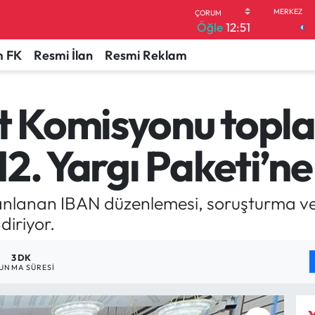
Öğle
12:51
 FK
Resmi İlan
Resmi Reklam
 Komisyonu topla
2. Yargı Paketi’ne
planlanan IBAN düzenlemesi, soruşturma 
diriyor.
3 DK
UNMA SÜRESI