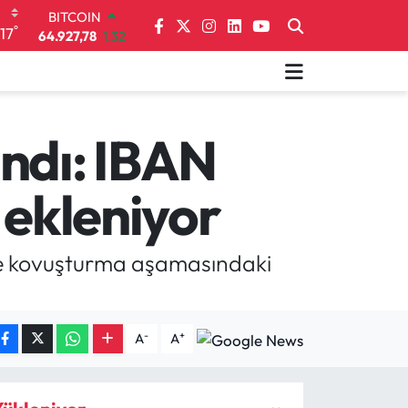
DOLAR
°
17
47,5894
0.08
EURO
55,0398
-0.02
STERLİN
64,1581
0.16
GRAM ALTIN
ndı: IBAN
6527.85
0.54
BİST100
 ekleniyor
13.703
11
BITCOIN
64.927,78
1.32
ve kovuşturma aşamasındaki
-
+
A
A