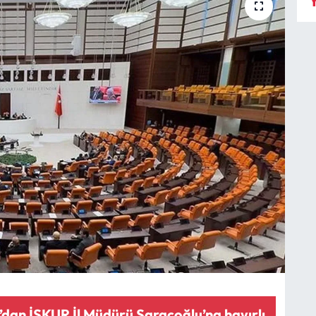
Y
dan İŞKUR İl Müdürü Saraçoğlu’na hayırlı