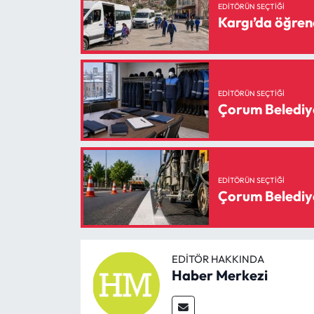
EDITÖRÜN SEÇTIĞI
Kargı’da öğrenc
EDITÖRÜN SEÇTIĞI
Çorum Belediyes
EDITÖRÜN SEÇTIĞI
Çorum Belediyes
EDITÖR HAKKINDA
Haber Merkezi