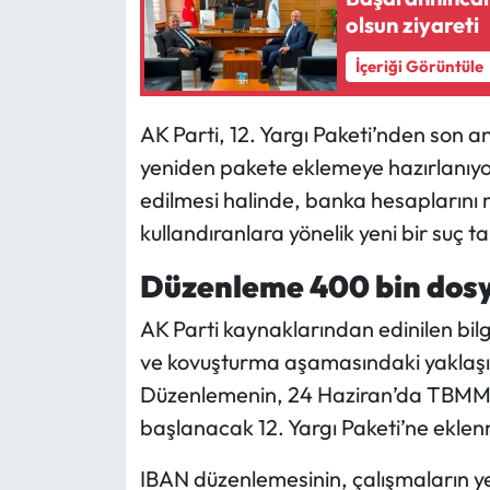
olsun ziyareti
Mecitözü Haberleri
İçeriği Görüntüle
Oğuzlar Haberleri
AK Parti, 12. Yargı Paketi’nden son 
Ortaköy Haberleri
yeniden pakete eklemeye hazırlanıyo
edilmesi halinde, banka hesaplarını
Osmancık Haberleri
kullandıranlara yönelik yeni bir suç t
Otomotiv
Düzenleme 400 bin dos
AK Parti kaynaklarından edinilen bi
Resmi İlan
ve kovuşturma aşamasındaki yaklaşık 
Resmi Reklam
Düzenlemenin, 24 Haziran’da TBMM
başlanacak 12. Yargı Paketi’ne eklen
Sağlık
IBAN düzenlemesinin, çalışmaların 