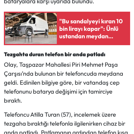
bataryalara karşı uyarıda bulundu.
Mecitözü Haberleri
"Bu sandalyeyi kıran 10
bin lirayı kapar": Ünlü
Oğuzlar Haberleri
ustandan meydan
okuma
Ortaköy Haberleri
Tezgahta duran telefon bir anda patladı
Osmancık Haberleri
Olay, Taşpazar Mahallesi Piri Mehmet Paşa
Çarşısı’nda bulunan bir telefoncuda meydana
Otomotiv
geldi. Edinilen bilgiye göre, bir vatandaş cep
Resmi İlan
telefonunu batarya değişimi için tamirciye
bıraktı.
Resmi Reklam
Telefoncu Atilla Turan (57), incelemek üzere
Sağlık
tezgaha bıraktığı telefonla ilgilenirken cihaz bir
anda patladı. Patlamanın ardından telefon kısa