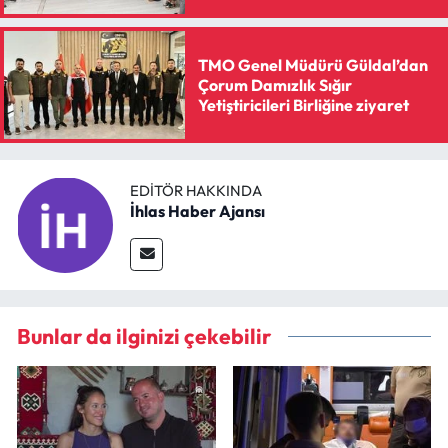
TMO Genel Müdürü Güldal’dan
Çorum Damızlık Sığır
Yetiştiricileri Birliğine ziyaret
EDITÖR HAKKINDA
İhlas Haber Ajansı
Bunlar da ilginizi çekebilir