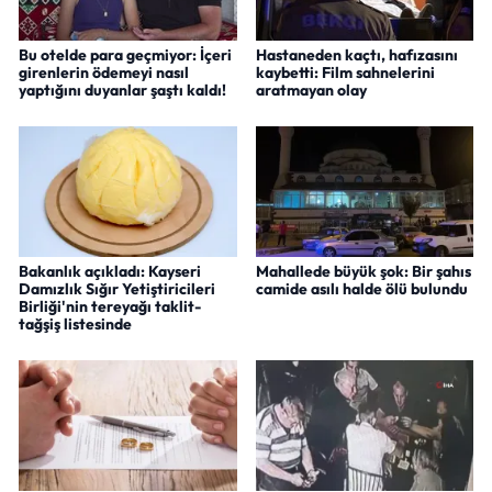
Bu otelde para geçmiyor: İçeri
Hastaneden kaçtı, hafızasını
girenlerin ödemeyi nasıl
kaybetti: Film sahnelerini
yaptığını duyanlar şaştı kaldı!
aratmayan olay
Bakanlık açıkladı: Kayseri
Mahallede büyük şok: Bir şahıs
Damızlık Sığır Yetiştiricileri
camide asılı halde ölü bulundu
Birliği'nin tereyağı taklit-
tağşiş listesinde