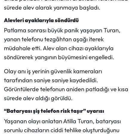
Siyaset
sürede alev alarak yanmaya başladı.
Spor
Alevleri ayaklarıyla söndürdü
Patlama sonrası büyük panik yaşayan Turan,
Sungurlu Haberleri
yanan telefonu tezgâhtan aşağı iterek
müdahale etti. Alev alan cihazı ayaklarıyla
Turizm
söndürerek yangının büyümesini engelledi.
Uğurludağ Haberleri
Olay anı iş yerinin güvenlik kameraları
Yaşam
tarafından saniye saniye kaydedildi.
Görüntülerde telefonun aniden patladığı ve kısa
Yayla Haber
sürede alev aldığı görüldü.
Yemek Tarifleri
“Bataryası şiş telefon risk taşır” uyarısı
Yaşanan olayı anlatan Atilla Turan, bataryası
Yerel Haberler
sorunlu cihazların ciddi tehlike oluşturduğunu