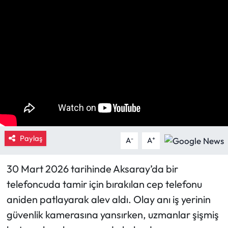
Eğitim
Ekonomi
Güncel
İskilip Haberleri
Kargı Haberleri
Paylaş
-
+
A
A
Kimdir?
30 Mart 2026 tarihinde Aksaray’da bir
Kültür Sanat
telefoncuda tamir için bırakılan cep telefonu
aniden patlayarak alev aldı. Olay anı iş yerinin
Laçin Haberleri
güvenlik kamerasına yansırken, uzmanlar şişmiş
Magazin