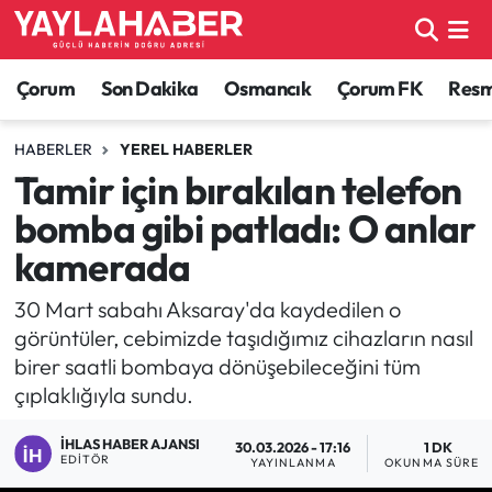
Alaca Haberleri
Çorum Nöbetçi Eczaneler
Çorum
Son Dakika
Osmancık
Çorum FK
Resmi
Bayat Haberleri
Çorum Hava Durumu
HABERLER
YEREL HABERLER
Tamir için bırakılan telefon
Bilgi - Keşfet Haberleri
Çorum Namaz Vakitleri
bomba gibi patladı: O anlar
Bilim ve Teknoloji
Çorum Trafik Yoğunluk Haritası
kamerada
Boğazkale Haberleri
TFF 1.Lig Puan Durumu ve Fikstür
30 Mart sabahı Aksaray'da kaydedilen o
görüntüler, cebimizde taşıdığımız cihazların nasıl
Çorum Haberleri
Tüm Manşetler
birer saatli bombaya dönüşebileceğini tüm
çıplaklığıyla sundu.
Çorum Son Dakika Haberleri
Son Dakika Haberleri
İHLAS HABER AJANSI
30.03.2026 - 17:16
1 DK
EDITÖR
YAYINLANMA
OKUNMA SÜRESI
Dodurga Haberleri
Haber Arşivi