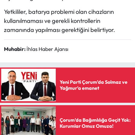
Yetkililer, batarya problemi olan cihazların
kullanılmaması ve gerekli kontrollerin
zamanında yapılması gerektiğini belirtiyor.
Muhabir:
İhlas Haber Ajansı
Yeni Parti Çorum’da Solmaz ve
Yağmur’a emanet
Çorum’da Bağımlılığa Geçit Yok:
Kurumlar Omuz Omuza!