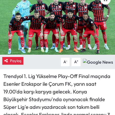
Eğitim
Ekonomi
Güncel
İskilip Haberleri
Paylaş
Kargı Haberleri
-
+
A
A
Kimdir?
Trendyol 1. Lig Yükselme Play-Off Final maçında
Esenler Erokspor ile Çorum FK, yarın saat
Kültür Sanat
19.00'da karşı karşıya gelecek. Konya
Büyükşehir Stadyumu'nda oynanacak finalde
Laçin Haberleri
Süper Lig'e adını yazdıracak son takım belli
Magazin
olacak. Esenler Erokspor, ligde normal sezonu 3.