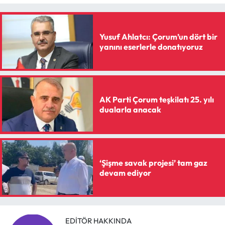
Yusuf Ahlatcı: Çorum’un dört bir
yanını eserlerle donatıyoruz
AK Parti Çorum teşkilatı 25. yılı
dualarla anacak
‘Şişme savak projesi’ tam gaz
devam ediyor
EDITÖR HAKKINDA