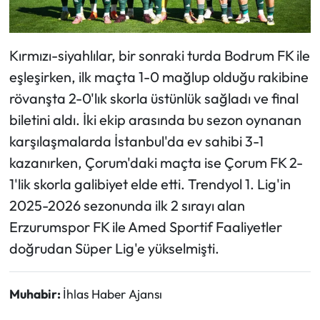
Siyaset
Spor
Kırmızı-siyahlılar, bir sonraki turda Bodrum FK ile
eşleşirken, ilk maçta 1-0 mağlup olduğu rakibine
Sungurlu Haberleri
rövanşta 2-0'lık skorla üstünlük sağladı ve final
Turizm
biletini aldı. İki ekip arasında bu sezon oynanan
karşılaşmalarda İstanbul'da ev sahibi 3-1
Uğurludağ Haberleri
kazanırken, Çorum'daki maçta ise Çorum FK 2-
1'lik skorla galibiyet elde etti. Trendyol 1. Lig'in
Yaşam
2025-2026 sezonunda ilk 2 sırayı alan
Yayla Haber
Erzurumspor FK ile Amed Sportif Faaliyetler
doğrudan Süper Lig'e yükselmişti.
Yemek Tarifleri
Muhabir:
İhlas Haber Ajansı
Yerel Haberler