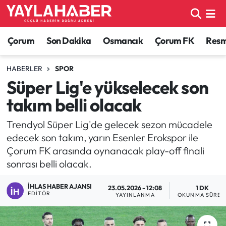
Alaca Haberleri
Çorum Nöbetçi Eczaneler
Çorum
Son Dakika
Osmancık
Çorum FK
Resmi
Bayat Haberleri
Çorum Hava Durumu
HABERLER
SPOR
Süper Lig'e yükselecek son
Bilgi - Keşfet Haberleri
Çorum Namaz Vakitleri
takım belli olacak
Bilim ve Teknoloji
Çorum Trafik Yoğunluk Haritası
Trendyol Süper Lig'de gelecek sezon mücadele
edecek son takım, yarın Esenler Erokspor ile
Boğazkale Haberleri
TFF 1.Lig Puan Durumu ve Fikstür
Çorum FK arasında oynanacak play-off finali
sonrası belli olacak.
Çorum Haberleri
Tüm Manşetler
İHLAS HABER AJANSI
23.05.2026 - 12:08
1 DK
Çorum Son Dakika Haberleri
Son Dakika Haberleri
EDITÖR
YAYINLANMA
OKUNMA SÜRES
Dodurga Haberleri
Haber Arşivi