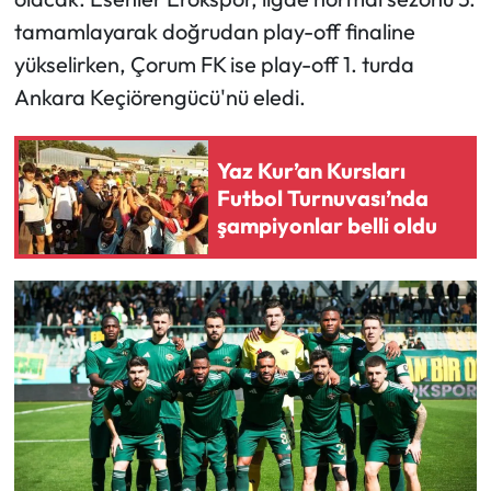
tamamlayarak doğrudan play-off finaline
Mecitözü Haberleri
yükselirken, Çorum FK ise play-off 1. turda
Ankara Keçiörengücü'nü eledi.
Oğuzlar Haberleri
Ortaköy Haberleri
Yaz Kur’an Kursları
Futbol Turnuvası’nda
Osmancık Haberleri
şampiyonlar belli oldu
Otomotiv
Resmi İlan
Resmi Reklam
Sağlık