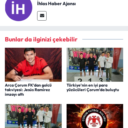
İhlas Haber Ajansı
Bunlar da ilginizi çekebilir
Arca Çorum FK’dan golcü
Türkiye’nin en iyi para
takviyesi: Jesús Ramírez
yüzücüleri Çorum’da buluştu
imzayı attı