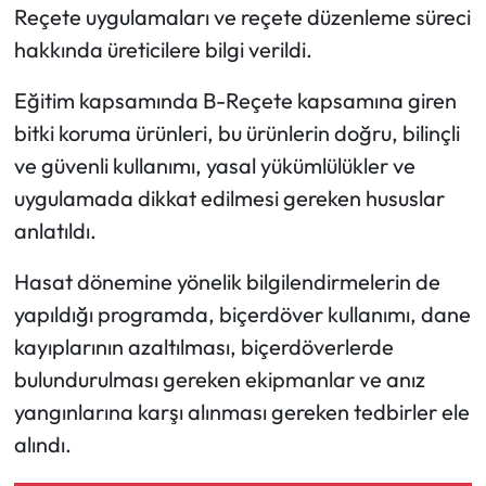
Reçete uygulamaları ve reçete düzenleme süreci
hakkında üreticilere bilgi verildi.
Mecitözü Haberleri
Eğitim kapsamında B-Reçete kapsamına giren
Oğuzlar Haberleri
bitki koruma ürünleri, bu ürünlerin doğru, bilinçli
Ortaköy Haberleri
ve güvenli kullanımı, yasal yükümlülükler ve
uygulamada dikkat edilmesi gereken hususlar
Osmancık Haberleri
anlatıldı.
Otomotiv
Hasat dönemine yönelik bilgilendirmelerin de
yapıldığı programda, biçerdöver kullanımı, dane
Resmi İlan
kayıplarının azaltılması, biçerdöverlerde
bulundurulması gereken ekipmanlar ve anız
Resmi Reklam
yangınlarına karşı alınması gereken tedbirler ele
Sağlık
alındı.