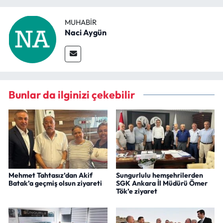
MUHABIR
Naci Aygün
Bunlar da ilginizi çekebilir
Mehmet Tahtasız’dan Akif
Sungurlulu hemşehrilerden
Batak’a geçmiş olsun ziyareti
SGK Ankara İl Müdürü Ömer
Tök’e ziyaret