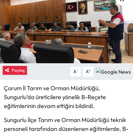
Eğitim
Ekonomi
Güncel
İskilip Haberleri
Paylaş
Kargı Haberleri
-
+
A
A
Kimdir?
Çorum İl Tarım ve Orman Müdürlüğü,
Sungurlu’da üreticilere yönelik B-Reçete
Kültür Sanat
eğitimlerinin devam ettiğini bildirdi.
Laçin Haberleri
Sungurlu İlçe Tarım ve Orman Müdürlüğü teknik
personeli tarafından düzenlenen eğitimlerde, B-
Magazin