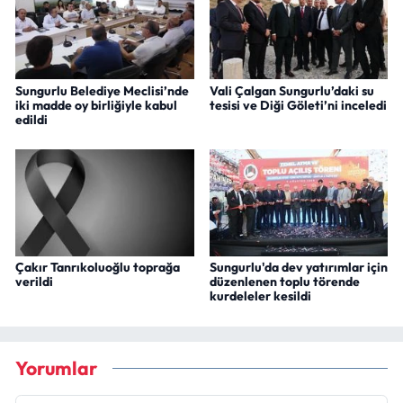
Sungurlu Belediye Meclisi’nde
Vali Çalgan Sungurlu’daki su
iki madde oy birliğiyle kabul
tesisi ve Diği Göleti’ni inceledi
edildi
Çakır Tanrıkoluoğlu toprağa
Sungurlu'da dev yatırımlar için
verildi
düzenlenen toplu törende
kurdeleler kesildi
Yorumlar