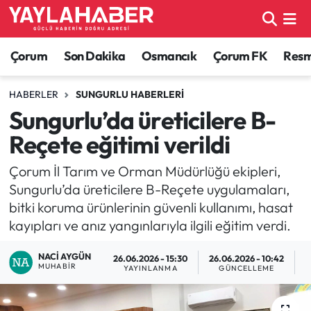
Alaca Haberleri
Çorum Nöbetçi Eczaneler
Çorum
Son Dakika
Osmancık
Çorum FK
Resmi
Bayat Haberleri
Çorum Hava Durumu
HABERLER
SUNGURLU HABERLERI
Sungurlu’da üreticilere B-
Bilgi - Keşfet Haberleri
Çorum Namaz Vakitleri
Reçete eğitimi verildi
Bilim ve Teknoloji
Çorum Trafik Yoğunluk Haritası
Çorum İl Tarım ve Orman Müdürlüğü ekipleri,
Sungurlu’da üreticilere B-Reçete uygulamaları,
Boğazkale Haberleri
TFF 1.Lig Puan Durumu ve Fikstür
bitki koruma ürünlerinin güvenli kullanımı, hasat
kayıpları ve anız yangınlarıyla ilgili eğitim verdi.
Çorum Haberleri
Tüm Manşetler
NACI AYGÜN
26.06.2026 - 15:30
26.06.2026 - 10:42
Çorum Son Dakika Haberleri
Son Dakika Haberleri
MUHABIR
YAYINLANMA
GÜNCELLEME
O
Dodurga Haberleri
Haber Arşivi