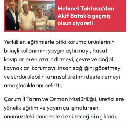
Siyaset
Mehmet Tahtasız’dan
Akif Batak’a geçmiş
Spor
olsun ziyareti
Sungurlu Haberleri
Yetkililer, eğitimlerle bitki koruma ürünlerinin
Turizm
bilinçli kullanımını yaygınlaştırmayı, hasat
kayıplarını en aza indirmeyi, çevre ve doğal
Uğurludağ Haberleri
kaynakları korumayı, insan sağlığını gözetmeyi
Yaşam
ve sürdürülebilir tarımsal üretimi desteklemeyi
amaçladıklarını belirtti.
Yayla Haber
Çorum İl Tarım ve Orman Müdürlüğü, üreticilere
Yemek Tarifleri
yönelik eğitim ve yayım çalışmalarının
önümüzdeki dönemde de süreceğini açıkladı.
Yerel Haberler