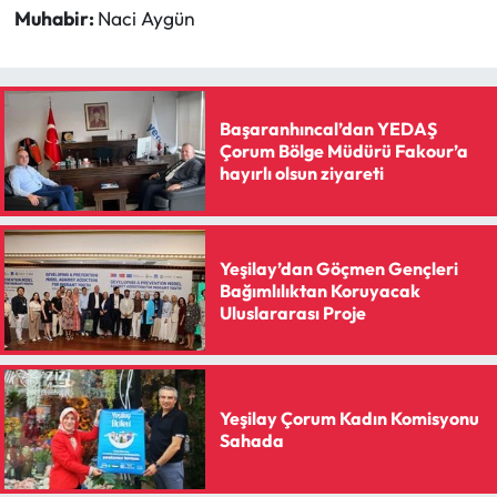
Muhabir:
Naci Aygün
Başaranhıncal’dan YEDAŞ
Çorum Bölge Müdürü Fakour’a
hayırlı olsun ziyareti
Yeşilay’dan Göçmen Gençleri
Bağımlılıktan Koruyacak
Uluslararası Proje
Yeşilay Çorum Kadın Komisyonu
Sahada