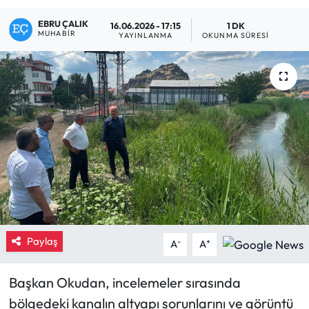
Eğitim
EBRU ÇALIK
16.06.2026 - 17:15
1 DK
MUHABIR
YAYINLANMA
OKUNMA SÜRESI
Ekonomi
Güncel
İskilip Haberleri
Kargı Haberleri
Kimdir?
Kültür Sanat
Paylaş
-
+
A
A
Laçin Haberleri
Başkan Okudan, incelemeler sırasında
bölgedeki kanalın altyapı sorunlarını ve görüntü
Magazin