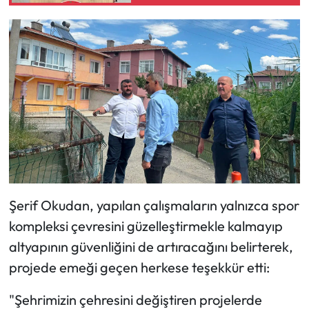
Alternatif Yol Önerisi!
Siyaset
Spor
Sungurlu Haberleri
Turizm
Uğurludağ Haberleri
Yaşam
Şerif Okudan, yapılan çalışmaların yalnızca spor
Yayla Haber
kompleksi çevresini güzelleştirmekle kalmayıp
altyapının güvenliğini de artıracağını belirterek,
Yemek Tarifleri
projede emeği geçen herkese teşekkür etti:
Yerel Haberler
"Şehrimizin çehresini değiştiren projelerde