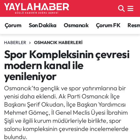
Alaca Haberleri
Çorum Nöbetçi Eczaneler
Çorum
Son Dakika
Osmancık
Çorum FK
Resmi
Bayat Haberleri
Çorum Hava Durumu
HABERLER
OSMANCIK HABERLERI
Spor Kompleksinin çevresi
Bilgi - Keşfet Haberleri
Çorum Namaz Vakitleri
modern kanal ile
Bilim ve Teknoloji
Çorum Trafik Yoğunluk Haritası
yenileniyor
Boğazkale Haberleri
TFF 1.Lig Puan Durumu ve Fikstür
Osmancık’ta gençlik ve spor yatırımlarına bir
yenisi daha eklendi. Ak Parti Osmancık İlçe
Çorum Haberleri
Tüm Manşetler
Başkanı Şerif Okudan, İlçe Başkan Yardımcısı
Mehmet Gömeç, İl Genel Meclis Üyesi İbrahim
Çorum Son Dakika Haberleri
Son Dakika Haberleri
Şişli ve ilgili kurum müdürleriyle birlikte, spor
salonu kompleksinin çevresinde incelemelerde
Dodurga Haberleri
Haber Arşivi
bulundu.