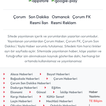
Çorum
Son Dakika
Osmancık
Çorum FK
Resmi İlan
Resmi Reklam
Sitede yayınlanan içerik ve yorumlardan yazarları sorumludur.
Yayınlanan yorumlardan Çorum Haber, Çorum FK, Çorum Son
Dakika | Yayla Haber sorumlu tutulamaz. Sitedeki tüm harici linkler
ayrı bir sayfada açılır. Sitemizde yayınlanan haber, köşe yazıları ve
fotoğraflar izin alınmaksızın kaynak gösterilse dahi, herhangi bir
ortamda kullanılamaz ve yayınlanamaz
Alaca Haberleri
Bayat Haberleri
Boğazkale Haberleri
Çorum Haberleri
Çorum Son Dakika Haberleri
Dodurga Haberleri
Eğitim
Haber
Ekonomi
Güncel
İskilip Haberleri
Yazılımı:
Kargı Haberleri
Kültür Sanat
TE Bilişim
Laçin Haberleri
Mecitözü Haberleri
|
Oğuzlar Haberleri
Ortaköy Haberleri