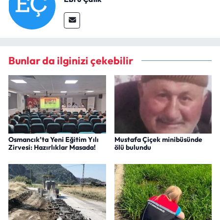
Bunlar da ilginizi çekebilir
Osmancık’ta Yeni Eğitim Yılı
Mustafa Çiçek minibüsünde
Zirvesi: Hazırlıklar Masada!
ölü bulundu