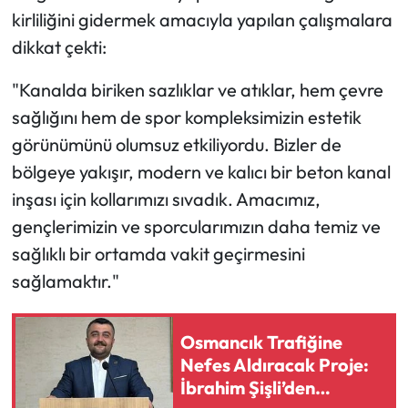
kirliliğini gidermek amacıyla yapılan çalışmalara
Mecitözü Haberleri
dikkat çekti:
"Kanalda biriken sazlıklar ve atıklar, hem çevre
Oğuzlar Haberleri
sağlığını hem de spor kompleksimizin estetik
Ortaköy Haberleri
görünümünü olumsuz etkiliyordu. Bizler de
bölgeye yakışır, modern ve kalıcı bir beton kanal
Osmancık Haberleri
inşası için kollarımızı sıvadık. Amacımız,
gençlerimizin ve sporcularımızın daha temiz ve
Otomotiv
sağlıklı bir ortamda vakit geçirmesini
Resmi İlan
sağlamaktır."
Resmi Reklam
Osmancık Trafiğine
Nefes Aldıracak Proje:
Sağlık
İbrahim Şişli’den