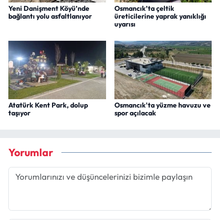
Yeni Danişment Köyü’nde
Osmancık’ta çeltik
bağlantı yolu asfaltlanıyor
üreticilerine yaprak yanıklığı
uyarısı
Atatürk Kent Park, dolup
Osmancık'ta yüzme havuzu ve
taşıyor
spor açılacak
Yorumlar