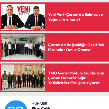
Yeni Parti Çorum’da Solmaz ve
Yağmur’a emanet
Çorum’da Bağımlılığa Geçit Yok:
Kurumlar Omuz Omuza!
TMO Genel Müdürü Güldal’dan
Çorum Damızlık Sığır
Yetiştiricileri Birliğine ziyaret
MUHABIR
Ebru Çalık