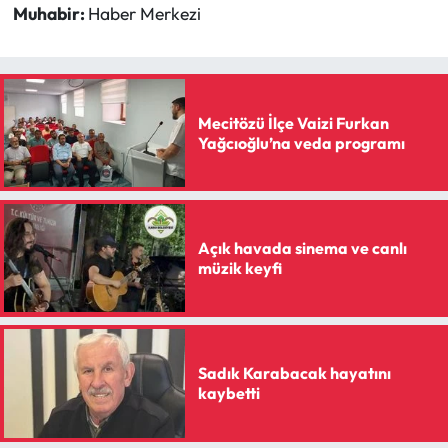
Muhabir:
Haber Merkezi
Mecitözü İlçe Vaizi Furkan
Yağcıoğlu’na veda programı
Açık havada sinema ve canlı
müzik keyfi
Sadık Karabacak hayatını
kaybetti