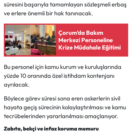
Siyaset
süresini başarıyla tamamlayan sözleşmeli erbaş
ve erlere önemli bir hak tanınacak.
Spor
Sungurlu Haberleri
Çorum’da Bakım
Merkezi Personeline
Krize Müdahale Eğitimi
Turizm
Uğurludağ Haberleri
Bu personel için kamu kurum ve kuruluşlarında
yüzde 10 oranında özel istihdam kontenjanı
Yaşam
ayrılacak.
Yayla Haber
Böylece görev süresi sona eren askerlerin sivil
hayata geçiş sürecinin kolaylaştırılması ve kamu
Yemek Tarifleri
tecrübelerinden yararlanılması amaçlanıyor.
Yerel Haberler
Zabıta, bekçi ve infaz koruma memuru