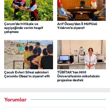
Çorum’da tritikale ve
Arif Özsoy’dan İl Müftüsü
ayçiçeğinde verim tespit
Yıldırım’a ziyaret
çalışması
Çocuk Evleri Sitesi sakinleri
TÜBİTAK’tan Hitit
Çorumlu Obası’nı ziyaret etti
Üniversitesinin mikotoksin
projesine destek
Yorumlar