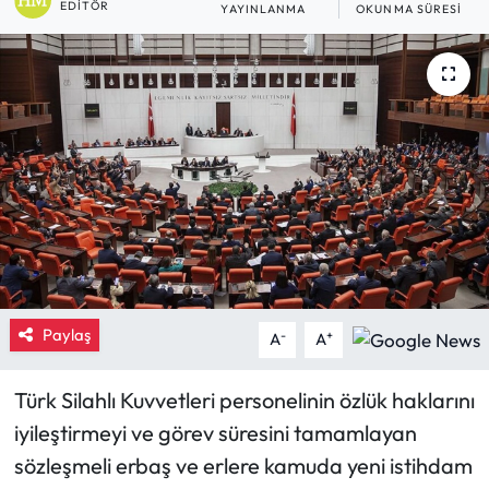
EDITÖR
YAYINLANMA
OKUNMA SÜRESI
Eğitim
Ekonomi
Güncel
İskilip Haberleri
Kargı Haberleri
Kimdir?
Paylaş
-
+
A
A
Kültür Sanat
Türk Silahlı Kuvvetleri personelinin özlük haklarını
Laçin Haberleri
iyileştirmeyi ve görev süresini tamamlayan
sözleşmeli erbaş ve erlere kamuda yeni istihdam
Magazin