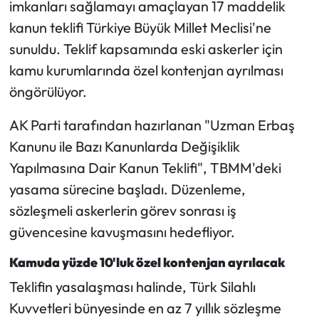
imkanları sağlamayı amaçlayan 17 maddelik
kanun teklifi Türkiye Büyük Millet Meclisi'ne
Mecitözü Haberleri
sunuldu. Teklif kapsamında eski askerler için
kamu kurumlarında özel kontenjan ayrılması
Oğuzlar Haberleri
öngörülüyor.
Ortaköy Haberleri
AK Parti tarafından hazırlanan "Uzman Erbaş
Osmancık Haberleri
Kanunu ile Bazı Kanunlarda Değişiklik
Yapılmasına Dair Kanun Teklifi", TBMM'deki
Otomotiv
yasama sürecine başladı. Düzenleme,
sözleşmeli askerlerin görev sonrası iş
Resmi İlan
güvencesine kavuşmasını hedefliyor.
Resmi Reklam
Kamuda yüzde 10'luk özel kontenjan ayrılacak
Teklifin yasalaşması halinde, Türk Silahlı
Sağlık
Kuvvetleri bünyesinde en az 7 yıllık sözleşme