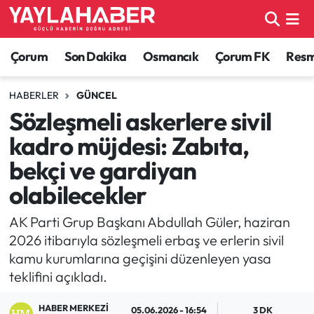
Alaca Haberleri
Çorum Nöbetçi Eczaneler
Çorum
Son Dakika
Osmancık
Çorum FK
Resmi
Bayat Haberleri
Çorum Hava Durumu
HABERLER
GÜNCEL
Sözleşmeli askerlere sivil
Bilgi - Keşfet Haberleri
Çorum Namaz Vakitleri
kadro müjdesi: Zabıta,
Bilim ve Teknoloji
Çorum Trafik Yoğunluk Haritası
bekçi ve gardiyan
olabilecekler
Boğazkale Haberleri
TFF 1.Lig Puan Durumu ve Fikstür
AK Parti Grup Başkanı Abdullah Güler, haziran
Çorum Haberleri
Tüm Manşetler
2026 itibarıyla sözleşmeli erbaş ve erlerin sivil
kamu kurumlarına geçişini düzenleyen yasa
Çorum Son Dakika Haberleri
Son Dakika Haberleri
teklifini açıkladı.
Dodurga Haberleri
Haber Arşivi
HABER MERKEZI
05.06.2026 - 16:54
3 DK