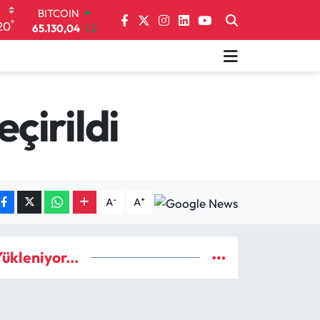
BITCOIN
65.130,04
1.2
°
20
DOLAR
47,7106
0.17
EURO
55,1652
0.27
STERLİN
çirildi
64,4046
0.35
GRAM ALTIN
6648.99
2.59
BİST100
13.773
-19
-
+
A
A
ükleniyor...