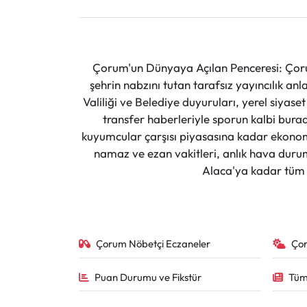
Çorum'un Dünyaya Açılan Penceresi: Çoru
şehrin nabzını tutan tarafsız yayıncılık an
Valiliği ve Belediye duyuruları, yerel siyas
transfer haberleriyle sporun kalbi burad
kuyumcular çarşısı piyasasına kadar ekonomi
namaz ve ezan vakitleri, anlık hava durumu
Alaca'ya kadar tüm il
Çorum Nöbetçi Eczaneler
Ço
Puan Durumu ve Fikstür
Tüm