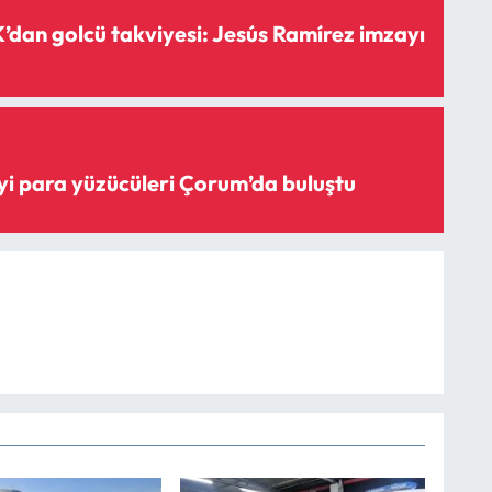
dan golcü takviyesi: Jesús Ramírez imzayı
iyi para yüzücüleri Çorum’da buluştu