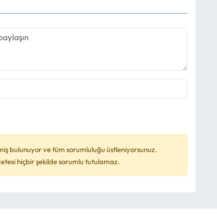
miş bulunuyor ve tüm sorumluluğu üstleniyorsunuz.
esi hiçbir şekilde sorumlu tutulamaz.