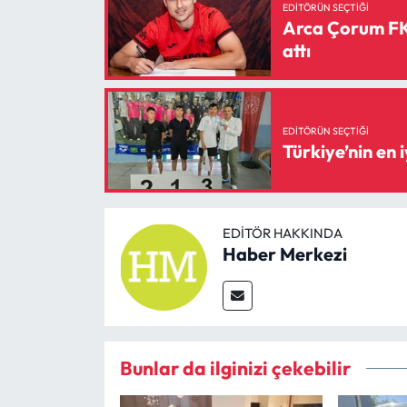
Siyaset
EDITÖRÜN SEÇTIĞI
Arca Çorum FK’
attı
Spor
Sungurlu Haberleri
EDITÖRÜN SEÇTIĞI
Turizm
Türkiye’nin en 
Uğurludağ Haberleri
EDITÖR HAKKINDA
Yaşam
Haber Merkezi
Yayla Haber
Yemek Tarifleri
Bunlar da ilginizi çekebilir
Yerel Haberler