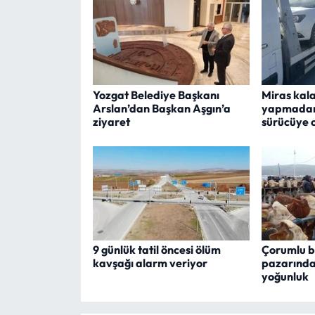
Yozgat Belediye Başkanı
Miras kala
Arslan’dan Başkan Aşgın’a
yapmadan 
ziyaret
sürücüye 
9 günlük tatil öncesi ölüm
Çorumlu b
kavşağı alarm veriyor
pazarınd
yoğunluk