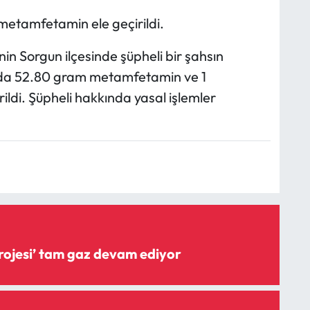
etamfetamin ele geçirildi.
inin Sorgun ilçesinde şüpheli bir şahsın
ada 52.80 gram metamfetamin ve 1
ildi. Şüpheli hakkında yasal işlemler
‘Şişme savak projesi’ tam gaz devam ediyor