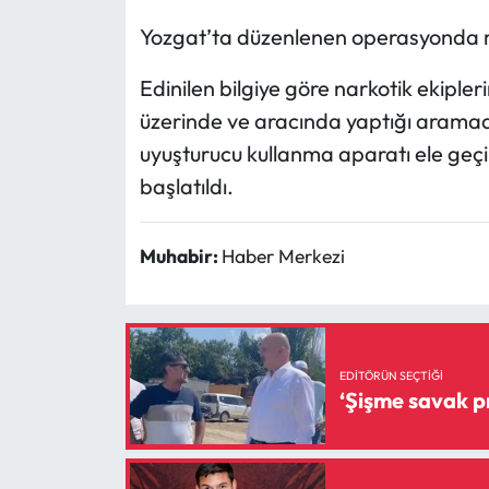
Yozgat’ta düzenlenen operasyonda m
Mecitözü Haberleri
Edinilen bilgiye göre narkotik ekipler
Oğuzlar Haberleri
üzerinde ve aracında yaptığı aram
uyuşturucu kullanma aparatı ele geçir
Ortaköy Haberleri
başlatıldı.
Osmancık Haberleri
Muhabir:
Haber Merkezi
Otomotiv
Resmi İlan
EDITÖRÜN SEÇTIĞI
Resmi Reklam
Sağlık