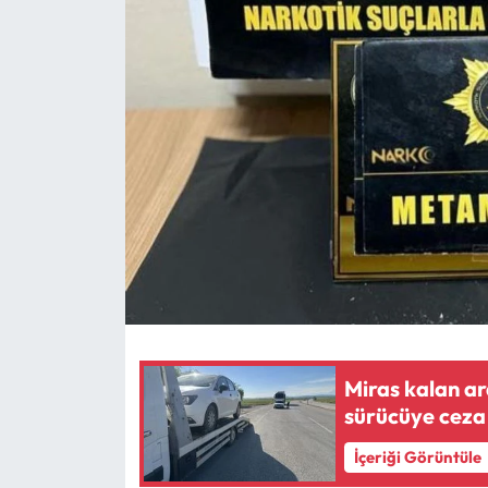
Eğitim
Ekonomi
Güncel
İskilip Haberleri
Kargı Haberleri
Kimdir?
Kültür Sanat
Miras kalan ar
sürücüye ceza
Laçin Haberleri
İçeriği Görüntüle
Magazin