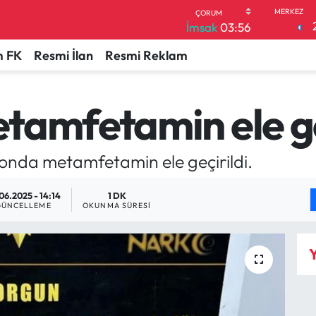
İmsak
03:56
 FK
Resmi İlan
Resmi Reklam
tamfetamin ele ge
onda metamfetamin ele geçirildi.
06.2025 - 14:14
1 DK
GÜNCELLEME
OKUNMA SÜRESI
Y