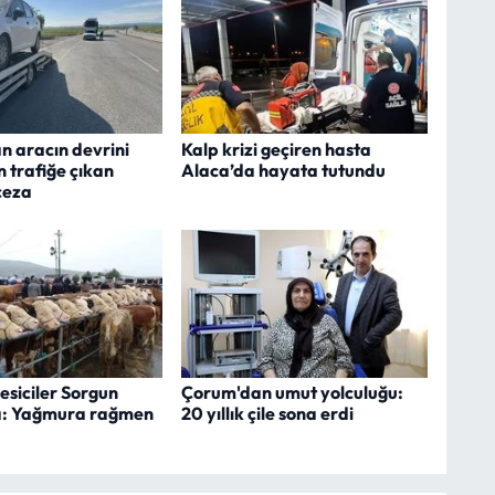
n aracın devrini
Kalp krizi geçiren hasta
trafiğe çıkan
Alaca’da hayata tutundu
ceza
esiciler Sorgun
Çorum'dan umut yolculuğu:
a: Yağmura rağmen
20 yıllık çile sona erdi