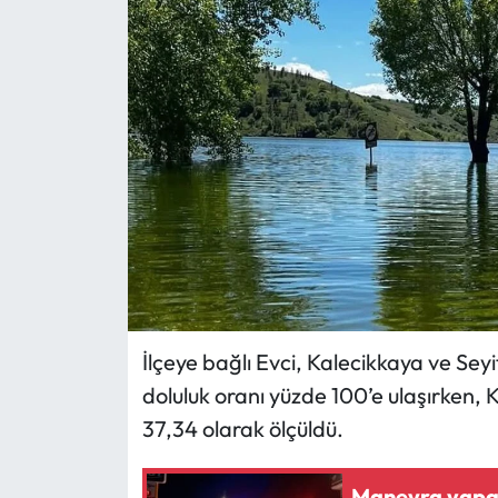
Eğitim
Ekonomi
Güncel
İskilip Haberleri
Kargı Haberleri
Kimdir?
İlçeye bağlı Evci, Kalecikkaya ve Sey
Kültür Sanat
doluluk oranı yüzde 100’e ulaşırken, 
37,34 olarak ölçüldü.
Laçin Haberleri
Magazin
Manevra yapan