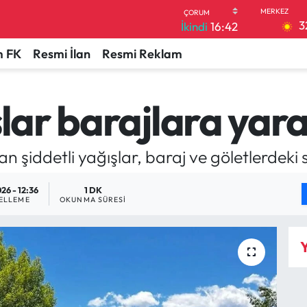
3
İkindi
16:42
 FK
Resmi İlan
Resmi Reklam
şlar barajlara yar
n şiddetli yağışlar, baraj ve göletlerdeki 
26 - 12:36
1 DK
ELLEME
OKUNMA SÜRESI
Y