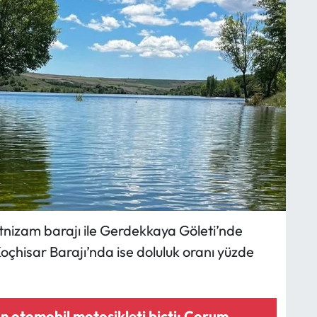
itnizam barajı ile Gerdekkaya Göleti’nde
Koçhisar Barajı’nda ise doluluk oranı yüzde
 otomobil motosikleti biçti: Çorum