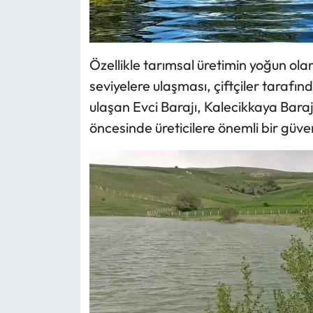
Siyaset
Spor
Özellikle tarımsal üretimin yoğun ola
Sungurlu Haberleri
seviyelere ulaşması, çiftçiler taraf
ulaşan Evci Barajı, Kalecikkaya Bara
Turizm
öncesinde üreticilere önemli bir güve
Uğurludağ Haberleri
Yaşam
Yayla Haber
Yemek Tarifleri
Yerel Haberler