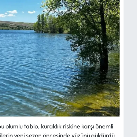
 olumlu tablo, kuraklık riskine karşı önemli
ilerin yeni sezon öncesinde yüzünü güldürdü.