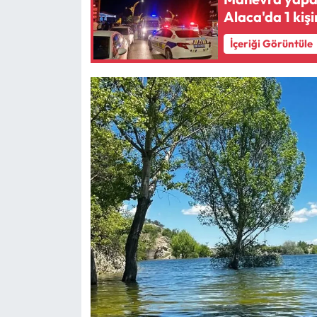
Alaca'da 1 kiş
Mecitözü Haberleri
İçeriği Görüntüle
Oğuzlar Haberleri
Ortaköy Haberleri
Osmancık Haberleri
Otomotiv
Resmi İlan
Resmi Reklam
Sağlık