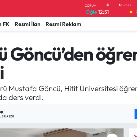
Öğle
12:51
 FK
Resmi İlan
Resmi Reklam
ü Göncü’den öğren
i
ü Mustafa Göncü, Hitit Üniversitesi öğrenc
a ders verdi.
DK
 SÜRESI