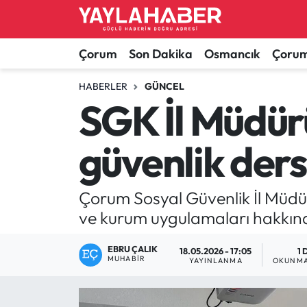
Alaca Haberleri
Çorum Nöbetçi Eczaneler
Çorum
Son Dakika
Osmancık
Çorum
Bayat Haberleri
Çorum Hava Durumu
HABERLER
GÜNCEL
SGK İl Müdür
Bilgi - Keşfet Haberleri
Çorum Namaz Vakitleri
güvenlik ders
Bilim ve Teknoloji
Çorum Trafik Yoğunluk Haritası
Boğazkale Haberleri
TFF 1.Lig Puan Durumu ve Fikstür
Çorum Sosyal Güvenlik İl Müdür
ve kurum uygulamaları hakkınd
Çorum Haberleri
Tüm Manşetler
EBRU ÇALIK
18.05.2026 - 17:05
1 
MUHABIR
Çorum Son Dakika Haberleri
Son Dakika Haberleri
YAYINLANMA
OKUNMA
Dodurga Haberleri
Haber Arşivi