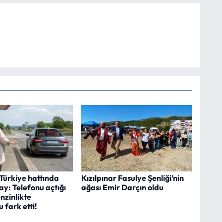
ürkiye hattında
Kızılpınar Fasulye Şenliği’nin
lay: Telefonu açtığı
ağası Emir Darçın oldu
enzinlikte
 fark etti!