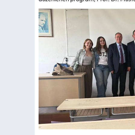
Mecitözü Haberleri
Oğuzlar Haberleri
Ortaköy Haberleri
Osmancık Haberleri
Otomotiv
Resmi İlan
Resmi Reklam
Sağlık