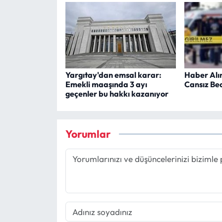
Yargıtay'dan emsal karar:
Haber Alı
Emekli maaşında 3 ayı
Cansız Be
geçenler bu hakkı kazanıyor
Yorumlar