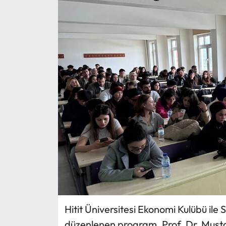
Eğitim
Ekonomi
Güncel
İskilip Haberleri
Kargı Haberleri
Kimdir?
Kültür Sanat
Laçin Haberleri
Hitit Üniversitesi Ekonomi Kulübü ile 
düzenlenen program, Prof. Dr. Mustaf
Magazin