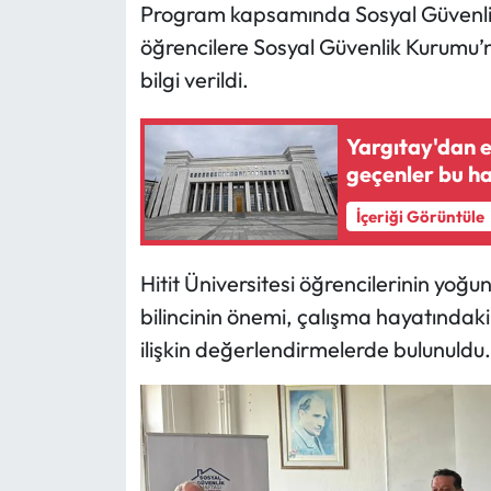
Siyaset
Program kapsamında Sosyal Güvenli
öğrencilere Sosyal Güvenlik Kurumu’n
Spor
bilgi verildi.
Sungurlu Haberleri
Yargıtay'dan 
geçenler bu h
Turizm
İçeriği Görüntüle
Uğurludağ Haberleri
Hitit Üniversitesi öğrencilerinin yoğun
Yaşam
bilincinin önemi, çalışma hayatındaki 
Yayla Haber
ilişkin değerlendirmelerde bulunuldu.
Yemek Tarifleri
Yerel Haberler