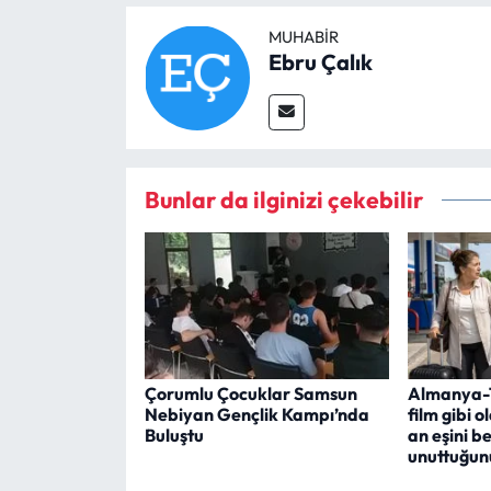
MUHABIR
Ebru Çalık
Bunlar da ilginizi çekebilir
Çorumlu Çocuklar Samsun
Almanya-T
Nebiyan Gençlik Kampı’nda
film gibi o
Buluştu
an eşini b
unuttuğunu