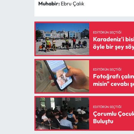
Muhabir:
Ebru Çalık
EDITÖRÜN SEÇTIĞI
Karadeniz'i bis
öyle bir şey söy
EDITÖRÜN SEÇTIĞI
Fotoğrafı çalın
misin" cevabı şo
EDITÖRÜN SEÇTIĞI
Çorumlu Çocuk
Buluştu