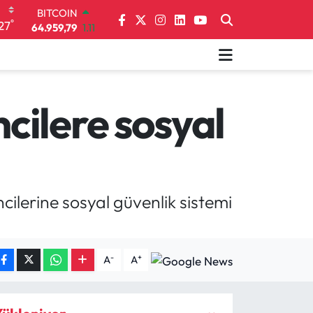
DOLAR
°
27
47,7436
0.18
EURO
55,2510
0.32
STERLİN
64,4811
0.38
GRAM ALTIN
cilere sosyal
6660.55
0.03
BİST100
13.779
-14
BITCOIN
64.959,79
1.11
ilerine sosyal güvenlik sistemi
-
+
A
A