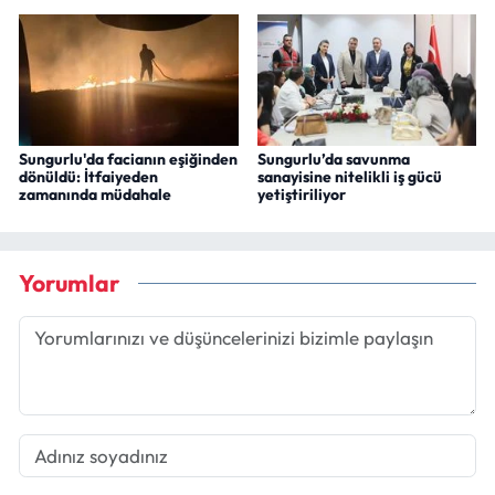
Sungurlu'da facianın eşiğinden
Sungurlu’da savunma
dönüldü: İtfaiyeden
sanayisine nitelikli iş gücü
zamanında müdahale
yetiştiriliyor
Yorumlar