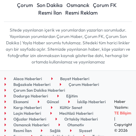
Çorum
Son Dakika
Osmancık
Çorum FK
Resmi İlan
Resmi Reklam
Sitede yayınlanan içerik ve yorumlardan yazarları sorumludur.
Yayınlanan yorumlardan Çorum Haber, Çorum FK, Çorum Son
Dakika | Yayla Haber sorumlu tutulamaz. Sitedeki tüm harici linkler
ayrı bir sayfada açılır. Sitemizde yayınlanan haber, köşe yazıları ve
fotoğraflar izin alınmaksızın kaynak gösterilse dahi, herhangi bir
ortamda kullanılamaz ve yayınlanamaz
Alaca Haberleri
Bayat Haberleri
Boğazkale Haberleri
Çorum Haberleri
Çorum Son Dakika Haberleri
Dodurga Haberleri
Eğitim
Haber
Ekonomi
Güncel
İskilip Haberleri
Yazılımı:
Kargı Haberleri
Kültür Sanat
TE Bilişim
Laçin Haberleri
Mecitözü Haberleri
|
Oğuzlar Haberleri
Ortaköy Haberleri
Copyright
Osmancık Haberleri
Otomotiv
© 2026
Resmi İlan
Sağlık
Siyaset