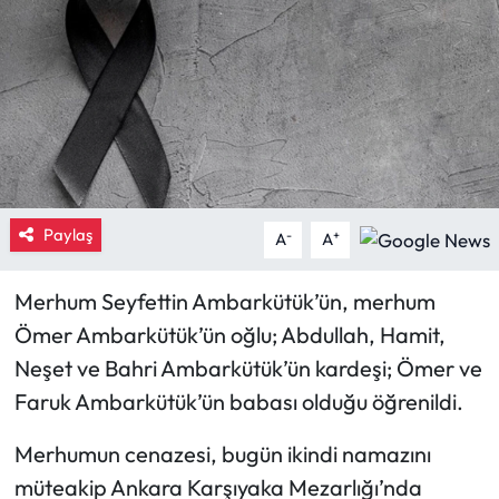
Eğitim
Ekonomi
Güncel
İskilip Haberleri
Paylaş
-
+
A
A
Kargı Haberleri
Merhum Seyfettin Ambarkütük’ün, merhum
Kimdir?
Ömer Ambarkütük’ün oğlu; Abdullah, Hamit,
Neşet ve Bahri Ambarkütük’ün kardeşi; Ömer ve
Kültür Sanat
Faruk Ambarkütük’ün babası olduğu öğrenildi.
Laçin Haberleri
Merhumun cenazesi, bugün ikindi namazını
müteakip Ankara Karşıyaka Mezarlığı’nda
Magazin