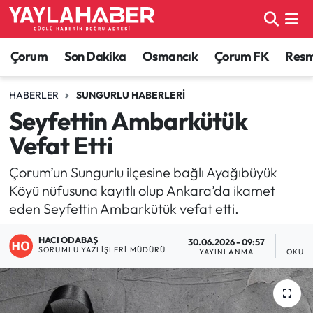
Alaca Haberleri
Çorum Nöbetçi Eczaneler
Çorum
Son Dakika
Osmancık
Çorum FK
Resmi
Bayat Haberleri
Çorum Hava Durumu
HABERLER
SUNGURLU HABERLERI
Seyfettin Ambarkütük
Bilgi - Keşfet Haberleri
Çorum Namaz Vakitleri
Vefat Etti
Bilim ve Teknoloji
Çorum Trafik Yoğunluk Haritası
Çorum’un Sungurlu ilçesine bağlı Ayağıbüyük
Köyü nüfusuna kayıtlı olup Ankara’da ikamet
Boğazkale Haberleri
TFF 1.Lig Puan Durumu ve Fikstür
eden Seyfettin Ambarkütük vefat etti.
Çorum Haberleri
Tüm Manşetler
HACI ODABAŞ
30.06.2026 - 09:57
SORUMLU YAZI İŞLERI MÜDÜRÜ
YAYINLANMA
OKUNM
Çorum Son Dakika Haberleri
Son Dakika Haberleri
Dodurga Haberleri
Haber Arşivi