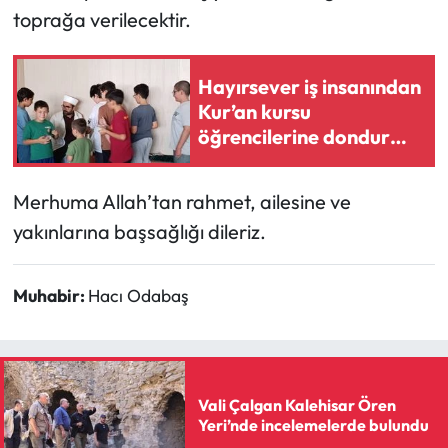
toprağa verilecektir.
Mecitözü Haberleri
Hayırsever iş insanından
Oğuzlar Haberleri
Kur’an kursu
öğrencilerine dondurma
Ortaköy Haberleri
ikramı
Osmancık Haberleri
Merhuma Allah’tan rahmet, ailesine ve
yakınlarına başsağlığı dileriz.
Otomotiv
Muhabir:
Hacı Odabaş
Resmi İlan
Resmi Reklam
Sağlık
Vali Çalgan Kalehisar Ören
Yeri’nde incelemelerde bulundu