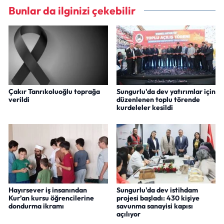
Bunlar da ilginizi çekebilir
Çakır Tanrıkoluoğlu toprağa
Sungurlu'da dev yatırımlar için
verildi
düzenlenen toplu törende
kurdeleler kesildi
Hayırsever iş insanından
Sungurlu'da dev istihdam
Kur’an kursu öğrencilerine
projesi başladı: 430 kişiye
dondurma ikramı
savunma sanayisi kapısı
açılıyor