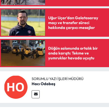
Siyaset
Spor
Uğur Uçar'dan Galatasaray
maçı ve transfer süreci
Sungurlu Haberleri
hakkında çarpıcı mesajlar
Turizm
Düğün salonunda ortalık bir
Uğurludağ Haberleri
anda karıştı: Tekme ve
yumruklar havada uçuştu
Yaşam
Yayla Haber
SORUMLU YAZI İŞLERI MÜDÜRÜ
Hacı Odabaş
Yemek Tarifleri
Yerel Haberler