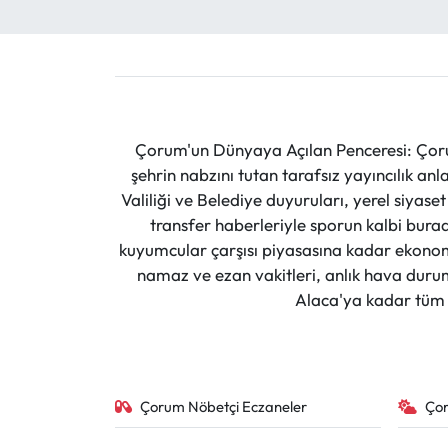
Çorum'un Dünyaya Açılan Penceresi: Çoru
şehrin nabzını tutan tarafsız yayıncılık an
Valiliği ve Belediye duyuruları, yerel siyas
transfer haberleriyle sporun kalbi burad
kuyumcular çarşısı piyasasına kadar ekonomi
namaz ve ezan vakitleri, anlık hava durumu
Alaca'ya kadar tüm il
Çorum Nöbetçi Eczaneler
Ço