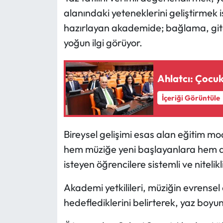
alanındaki yeteneklerini geliştirmek i
Mecitözü Haberleri
hazırlayan akademide; bağlama, gitar
yoğun ilgi görüyor.
Oğuzlar Haberleri
Ortaköy Haberleri
Ahlatcı: Çocukl
İçeriği Görüntüle
Osmancık Haberleri
Otomotiv
Bireysel gelişimi esas alan eğitim m
hem müziğe yeni başlayanlara hem de
Resmi İlan
isteyen öğrencilere sistemli ve nitelikl
Resmi Reklam
Akademi yetkilileri, müziğin evrensel 
Sağlık
hedeflediklerini belirterek, yaz boyunc