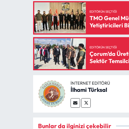
EDITÖRÜN SEÇTIĞI
TMO Genel Müd
Yetiştiricileri B
EDITÖRÜN SEÇTIĞI
Çorum’da Üreti
Sektör Temsilci
İNTERNET EDITÖRÜ
İlhami Türksal
Bunlar da ilginizi çekebilir