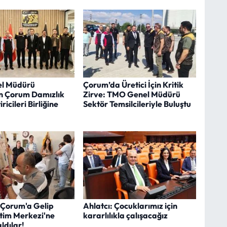
l Müdürü
Çorum’da Üretici İçin Kritik
n Çorum Damızlık
Zirve: TMO Genel Müdürü
iricileri Birliğine
Sektör Temsilcileriyle Buluştu
 Çorum'a Gelip
Ahlatcı: Çocuklarımız için
itim Merkezi'ne
kararlılıkla çalışacağız
ldılar!