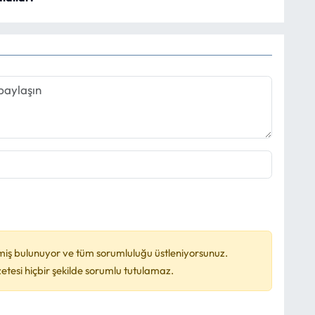
miş bulunuyor ve tüm sorumluluğu üstleniyorsunuz.
esi hiçbir şekilde sorumlu tutulamaz.