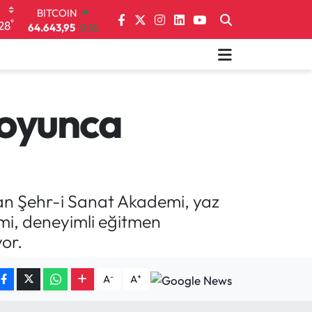
DOLAR
°
28
47,6006
0.06
EURO
55,0250
0.02
STERLİN
64,2398
0.2
GRAM ALTIN
boyunca
6513.94
0.32
BİST100
13.768
48
BITCOIN
64.643,95
0.16
lan Şehr-i Sanat Akademi, yaz
mi, deneyimli eğitmen
or.
-
+
A
A