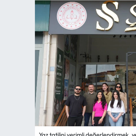
Eğitim
Ekonomi
Güncel
İskilip Haberleri
Kargı Haberleri
Kimdir?
Kültür Sanat
Laçin Haberleri
Yaz tatilini verimli değerlendirmek,
Magazin