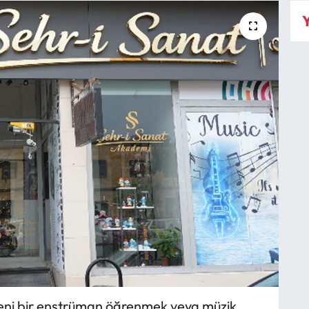
Y
 yeni bir enstrüman öğrenmek veya müzik