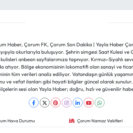
m Haber, Çorum FK, Çorum Son Dakika | Yayla Haber Çorum
layışıyla okurlarıyla buluşuyor. Şehrin simgesi Saat Kulesi 
et kulisleri anbean sayfalarımıza taşınıyor. Kırmızı-Siyahlı s
a atıyor. Bölge ekonomisinin lokomotifi olan sanayi ve ticare
nin tüm verileri analiz ediliyor. Vatandaşın günlük yaşamını
 ve vefat ilanları gibi hayati bilgiler güncel olarak sunulu
çelerin sesi olan Yayla Haber; doğru, hızlı ve güvenilir haber
rum Hava Durumu
Çorum Namaz Vakitleri