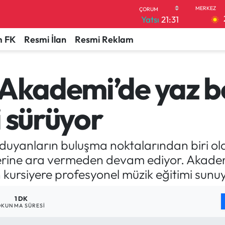
Yatsı
21:31
 FK
Resmi İlan
Resmi Reklam
 Akademi’de yaz 
 sürüyor
 duyanların buluşma noktalarından biri o
lerine ara vermeden devam ediyor. Akade
kursiyere profesyonel müzik eğitimi sunuy
1 DK
OKUNMA SÜRESI