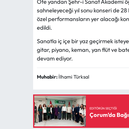
Öte yandan Şehr-i Sanat Akademi öğre
Siyaset
sahneleyeceği yıl sonu konseri de 28 
Spor
özel performansların yer alacağı k
edildi.
Sungurlu Haberleri
Sanatla iç içe bir yaz geçirmek iste
Turizm
gitar, piyano, keman, yan flüt ve bate
devam ediyor.
Uğurludağ Haberleri
Yaşam
Muhabir:
İlhami Türksal
Yayla Haber
Yemek Tarifleri
EDITÖRÜN SEÇTIĞI
Çorum’da Bağı
Yerel Haberler