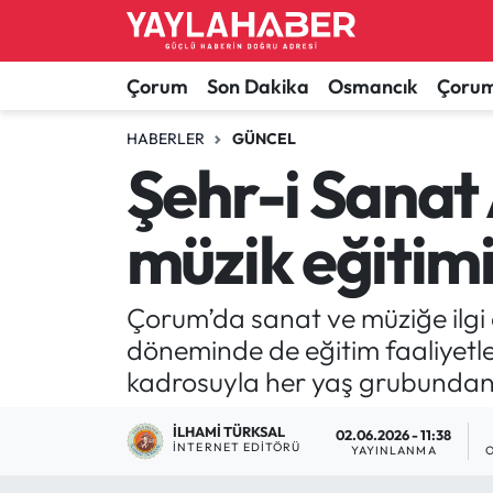
Alaca Haberleri
Çorum Nöbetçi Eczaneler
Çorum
Son Dakika
Osmancık
Çorum
Bayat Haberleri
Çorum Hava Durumu
HABERLER
GÜNCEL
Şehr-i Sanat
Bilgi - Keşfet Haberleri
Çorum Namaz Vakitleri
müzik eğitimi
Bilim ve Teknoloji
Çorum Trafik Yoğunluk Haritası
Boğazkale Haberleri
TFF 1.Lig Puan Durumu ve Fikstür
Çorum’da sanat ve müziğe ilgi
döneminde de eğitim faaliyet
Çorum Haberleri
Tüm Manşetler
kadrosuyla her yaş grubundan 
Çorum Son Dakika Haberleri
Son Dakika Haberleri
İLHAMI TÜRKSAL
02.06.2026 - 11:38
İNTERNET EDITÖRÜ
YAYINLANMA
Dodurga Haberleri
Haber Arşivi