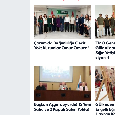
Çorum’da Bağımlılığa Geçit
TMO Gene
Yok: Kurumlar Omuz Omuza!
Güldal’da
Sığır Yetişt
ziyaret
Başkan Aşgın duyurdu! 15 Yeni
6 Ülkeden
Saha ve 2 Kapalı Salon Yolda!
Engelli Eğ
Hayran Ka