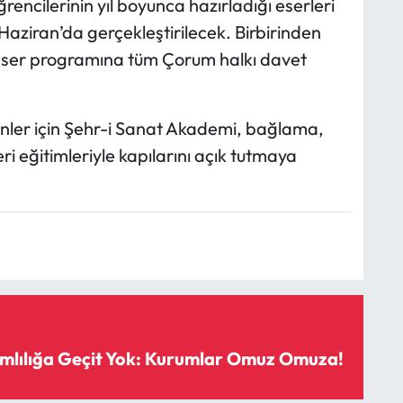
ncilerinin yıl boyunca hazırladığı eserleri
Haziran’da gerçekleştirilecek. Birbirinden
onser programına tüm Çorum halkı davet
yenler için Şehr-i Sanat Akademi, bağlama,
ri eğitimleriyle kapılarını açık tutmaya
mlılığa Geçit Yok: Kurumlar Omuz Omuza!