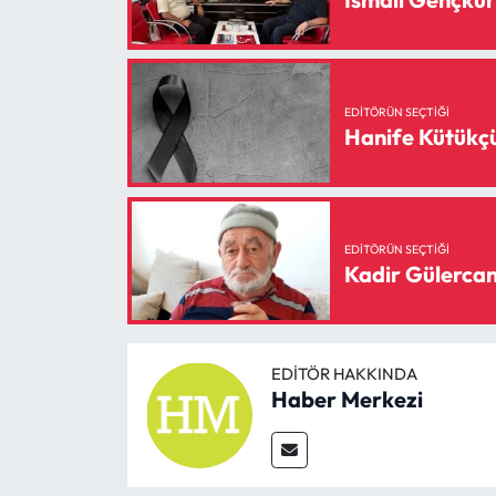
EDITÖRÜN SEÇTIĞI
Hanife Kütükç
EDITÖRÜN SEÇTIĞI
Kadir Gülercan
EDITÖR HAKKINDA
Haber Merkezi