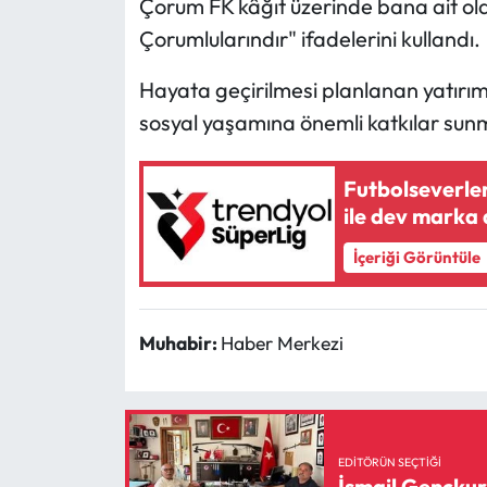
Çorum FK kâğıt üzerinde bana ait ola
Siyaset
Çorumlularındır" ifadelerini kullandı.
Spor
Hayata geçirilmesi planlanan yatırı
Sungurlu Haberleri
sosyal yaşamına önemli katkılar sunm
Turizm
Futbolseverler
ile dev marka 
Uğurludağ Haberleri
İçeriği Görüntüle
Yaşam
Yayla Haber
Muhabir:
Haber Merkezi
Yemek Tarifleri
Yerel Haberler
EDITÖRÜN SEÇTIĞI
İsmail Gençkur