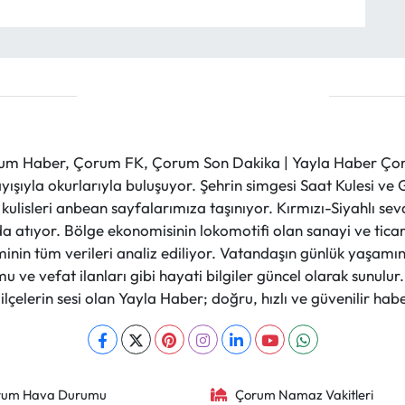
m Haber, Çorum FK, Çorum Son Dakika | Yayla Haber Çorum
layışıyla okurlarıyla buluşuyor. Şehrin simgesi Saat Kulesi 
et kulisleri anbean sayfalarımıza taşınıyor. Kırmızı-Siyahlı s
a atıyor. Bölge ekonomisinin lokomotifi olan sanayi ve ticare
nin tüm verileri analiz ediliyor. Vatandaşın günlük yaşamını
 ve vefat ilanları gibi hayati bilgiler güncel olarak sunulu
çelerin sesi olan Yayla Haber; doğru, hızlı ve güvenilir haber
rum Hava Durumu
Çorum Namaz Vakitleri