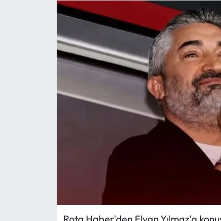
Eğitim
Ekonomi
Güncel
İskilip Haberleri
Kargı Haberleri
Kimdir?
Kültür Sanat
Laçin Haberleri
Rota Haber'den Elvan Yılmaz'a konu
Magazin