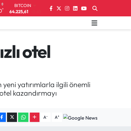
64.225,61
-0.63
°
0
DOLAR
47,7143
0.16
EURO
55,0317
-0.02
STERLİN
64,2463
0.07
zlı otel
GRAM ALTIN
6574.81
1.44
BİST100
13.799
70
ni yatırımlarla ilgili önemli
r otel kazandırmayı
-
+
A
A