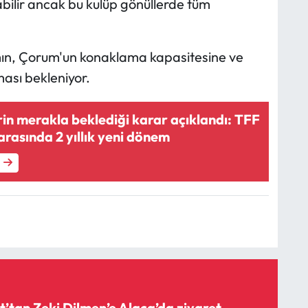
bilir ancak bu kulüp gönüllerde tüm
mın, Çorum'un konaklama kapasitesine ve
ası bekleniyor.
in merakla beklediği karar açıklandı: TFF
arasında 2 yıllık yeni dönem
t’tan Zeki Dilmen’e Alaca’da ziyaret