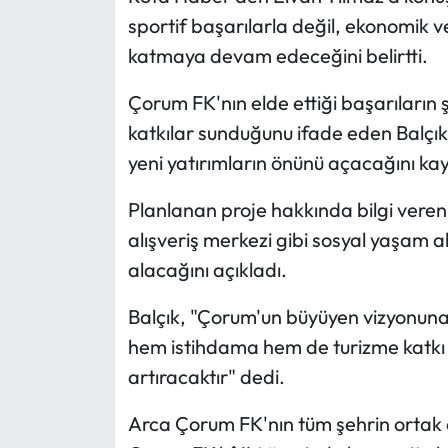
sportif başarılarla değil, ekonomik 
Mecitözü Haberleri
katmaya devam edeceğini belirtti.
Oğuzlar Haberleri
Çorum FK'nın elde ettiği başarıların
katkılar sunduğunu ifade eden Balçık
Ortaköy Haberleri
yeni yatırımların önünü açacağını kay
Osmancık Haberleri
Planlanan proje hakkında bilgi veren B
alışveriş merkezi gibi sosyal yaşam 
Otomotiv
alacağını açıkladı.
Resmi İlan
Balçık, "Çorum'un büyüyen vizyonuna y
hem istihdama hem de turizme katkı 
Resmi Reklam
artıracaktır" dedi.
Sağlık
Arca Çorum FK'nın tüm şehrin ortak 