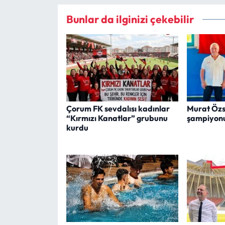
Bunlar da ilginizi çekebilir
Çorum FK sevdalısı kadınlar
Murat Özs
“Kırmızı Kanatlar” grubunu
şampiyonu
kurdu