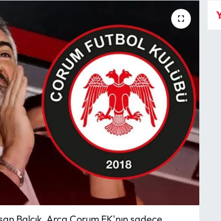
Y
şan Balçık, Arca Çorum FK'nın sadece