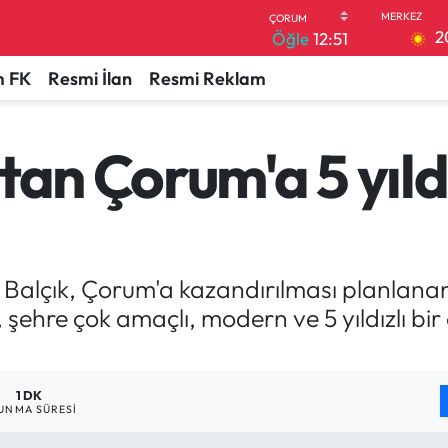
2
Öğle
12:51
 FK
Resmi İlan
Resmi Reklam
tan Çorum'a 5 yıldı
lçık, Çorum'a kazandırılması planlanan ye
şehre çok amaçlı, modern ve 5 yıldızlı bi
1 DK
UNMA SÜRESI