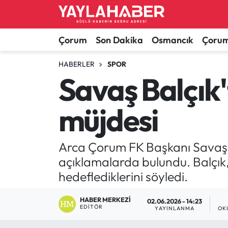
Alaca Haberleri
Çorum Nöbetçi Eczaneler
Çorum
Son Dakika
Osmancık
Çorum
Bayat Haberleri
Çorum Hava Durumu
HABERLER
SPOR
Savaş Balçık'
Bilgi - Keşfet Haberleri
Çorum Namaz Vakitleri
müjdesi
Bilim ve Teknoloji
Çorum Trafik Yoğunluk Haritası
Boğazkale Haberleri
TFF 1.Lig Puan Durumu ve Fikstür
Arca Çorum FK Başkanı Savaş Ba
açıklamalarda bulundu. Balçık, 
Çorum Haberleri
Tüm Manşetler
hedeflediklerini söyledi.
Çorum Son Dakika Haberleri
Son Dakika Haberleri
HABER MERKEZI
02.06.2026 - 14:23
EDITÖR
YAYINLANMA
OK
Dodurga Haberleri
Haber Arşivi