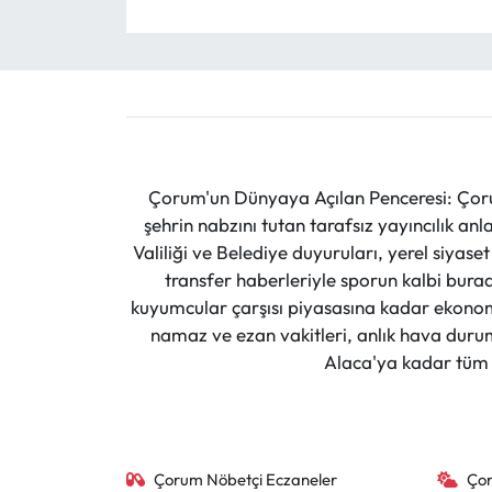
Çorum'un Dünyaya Açılan Penceresi: Çoru
şehrin nabzını tutan tarafsız yayıncılık an
Valiliği ve Belediye duyuruları, yerel siyas
transfer haberleriyle sporun kalbi burad
kuyumcular çarşısı piyasasına kadar ekonomi
namaz ve ezan vakitleri, anlık hava durumu
Alaca'ya kadar tüm il
Çorum Nöbetçi Eczaneler
Ço